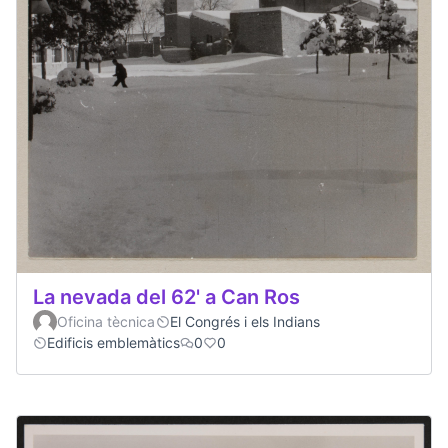
La nevada del 62' a Can Ros
Oficina tècnica
El Congrés i els Indians
Edificis emblemàtics
0
0