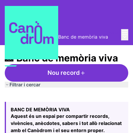
Menú
Entra
Menú 
Taula de Memòries
/
📸 Banc de memòria viva
📸 Banc de memòria viva
Nou record
Filtrar i cercar
Saltar el mapa
Leaflet
|
©
HERE maps
El següent element és un mapa que presenta els component
+
BANC DE MEMÒRIA VIVA
−
Aquest és un espai per compartir records,
vivències, anècdotes, sabers i tot allò relacionat
amb el Canòdrom i el seu entorn proper.