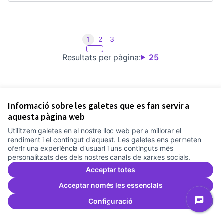
1
2
3
Resultats per pàgina:
25
Veure tots els records retirats
Informació sobre les galetes que es fan servir a
aquesta pàgina web
Utilitzem galetes en el nostre lloc web per a millorar el
rendiment i el contingut d'aquest. Les galetes ens permeten
Termes i condicions d'ús
oferir una experiència d'usuari i uns continguts més
Configuració de les galetes
personalitzats des dels nostres canals de xarxes socials.
Comunitat Canòdrom a Facebook
(Link externo)
Comunitat Canòdrom a Instagram
(Link externo)
Comunitat Canòdrom a YouTube
(Link externo)
Català
Triar la llengua
Elegir el idioma
Choose language
Acceptar totes
Acceptar només les essencials
Configuració
Am
(L
(Link externo)
Web creada amb
programari lliure
.