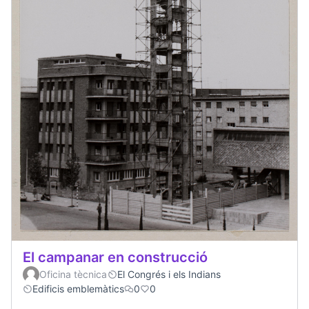
El campanar en construcció
Oficina tècnica
El Congrés i els Indians
Edificis emblemàtics
0
0