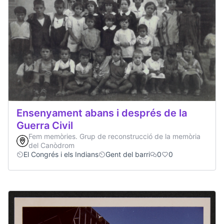
Ensenyament abans i després de la
Guerra Civil
Fem memòries. Grup de reconstrucció de la memòria
del Canòdrom
El Congrés i els Indians
Gent del barri
0
0