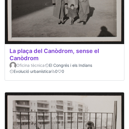
La plaça del Canòdrom, sense el
Canòdrom
Oficina tècnica
El Congrés i els Indians
Evolució urbanística
0
0