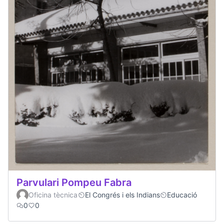
Parvulari Pompeu Fabra
Oficina tècnica
El Congrés i els Indians
Educació
0
0