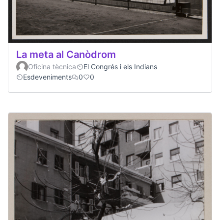
La meta al Canòdrom
Oficina tècnica
El Congrés i els Indians
Esdeveniments
0
0