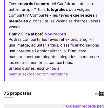
Tens
records i sabers
del Canòdrom i del seu
entorn proper? Tens
fotografies
que vulguis
compartir? Comparteix les teves
experiències i
memòries
o consulta les vivències d'altres veïns i
veïnes.
Com?
Clica al botó
Nou record
(Obrir en una pestany
Podràs compartir les teves reflexions, afegir-hi
una imatge, adjuntar arxius, classificar-ho segons
una categoria i geolocalitzar-lo. D'aquesta
manera construïm plegats i plegades un mapa de
les nostres memòries compartides.
Si tens dubtes, escriu-nos a
memories@canodrom.barcelona
(Obrir en una pestany
75 propostes
Ordenar records per: