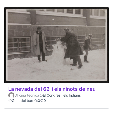
La nevada del 62' i els ninots de neu
Oficina tècnica
El Congrés i els Indians
Gent del barri
0
0