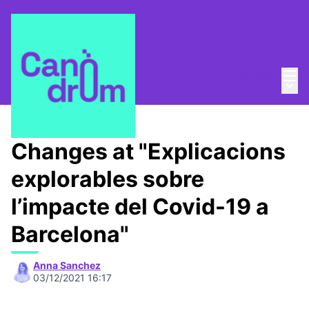
Mai
Log in
Main
About
/
Canòdrom Obert
Changes at "Explicacions
explorables sobre
l’impacte del Covid-19 a
Barcelona"
Anna Sanchez
03/12/2021 16:17