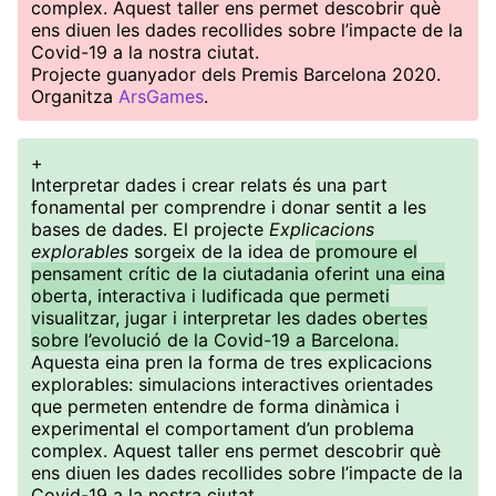
complex. Aquest taller ens permet descobrir què
ens diuen les dades recollides sobre l’impacte de la
Covid-19 a la nostra ciutat.
Projecte guanyador dels Premis Barcelona 2020.
Organitza
ArsGames
.
+
Interpretar dades i crear relats és una part
fonamental per comprendre i donar sentit a les
bases de dades. El projecte
Explicacions
explorables
sorgeix de la idea de
promoure el
pensament crític de la ciutadania oferint una eina
oberta, interactiva i ludificada que permeti
visualitzar, jugar i interpretar les dades obertes
sobre l’evolució de la Covid-19 a Barcelona.
Aquesta eina pren la forma de tres explicacions
explorables: simulacions interactives orientades
que permeten entendre de forma dinàmica i
experimental el comportament d’un problema
complex. Aquest taller ens permet descobrir què
ens diuen les dades recollides sobre l’impacte de la
Covid-19 a la nostra ciutat.