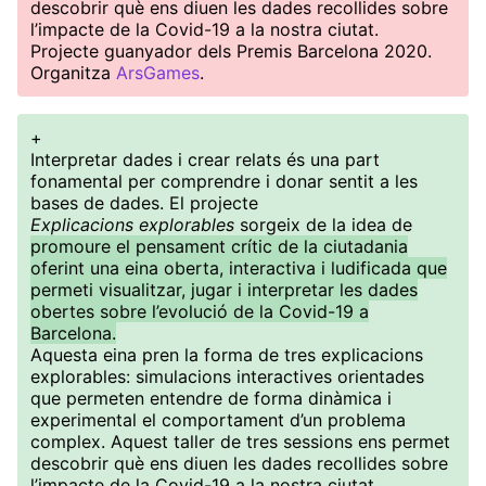
descobrir què ens diuen les dades recollides sobre
l’impacte de la Covid-19 a la nostra ciutat.
Projecte guanyador dels Premis Barcelona 2020.
Organitza
ArsGames
.
+
Interpretar dades i crear relats és una part
fonamental per comprendre i donar sentit a les
bases de dades. El projecte
Explicacions explorables
sorgeix de la idea de
promoure el pensament crític de la ciutadania
oferint una eina oberta, interactiva i ludificada que
permeti visualitzar, jugar i interpretar les dades
obertes sobre l’evolució de la Covid-19 a
Barcelona.
Aquesta eina pren la forma de tres explicacions
explorables: simulacions interactives orientades
que permeten entendre de forma dinàmica i
experimental el comportament d’un problema
complex. Aquest taller de tres sessions ens permet
descobrir què ens diuen les dades recollides sobre
l’impacte de la Covid-19 a la nostra ciutat.