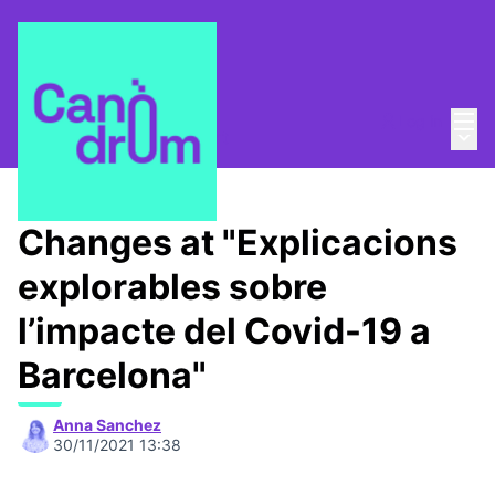
Mai
Log in
Main
About
/
Canòdrom Obert
Changes at "Explicacions
explorables sobre
l’impacte del Covid-19 a
Barcelona"
Anna Sanchez
30/11/2021 13:38