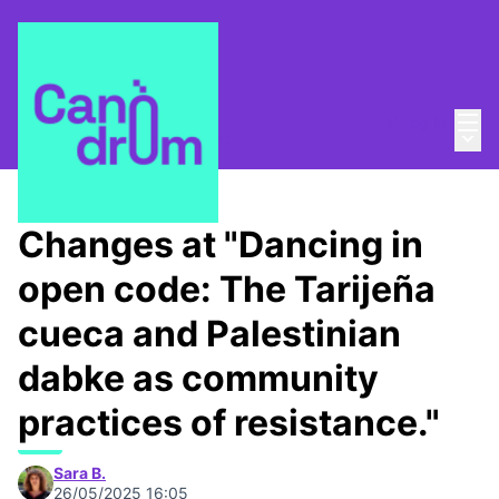
Mai
Log in
Main
About
/
Canòdrom Obert
Changes at "Dancing in
open code: The Tarijeña
cueca and Palestinian
dabke as community
practices of resistance."
Sara B.
26/05/2025 16:05