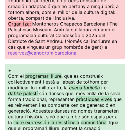
«codi cultural obert», un procés constant de
creació i adaptació que no pertany a ningú però a
tothom alhora, com el millor de la cultura digital:
oberta, compartida i inclusiva.
Organitza:
Montoneros Chapacos Barcelona i The
Palestinian Museum. Amb la col·laboració amb el
programació cultural Calidoscòpic 2025 del
Districte de Sant Andreu. (Només cal incriure’s en
cas que vingueu un grup nombrós de gent) a
reserves@canodrom.barcelona.
+
Com el
programari lliure
, que es construeix
col·lectivament i està a l'abast de tothom per
modificar-lo i millorar-lo, la
cueca tarijeña
i el
dabke
palestí
són danses que, més enllà de la seva
forma tradicional, representen
pràctiques vives
que
es reinventen i es comparteixen de generació en
generació. Aquestes danses no només transmeten
cultura i història, sinó que també són espais per a
la
lliure expressió i la resistència
comunitària
. Igual
que el programari lliure, permet la creació