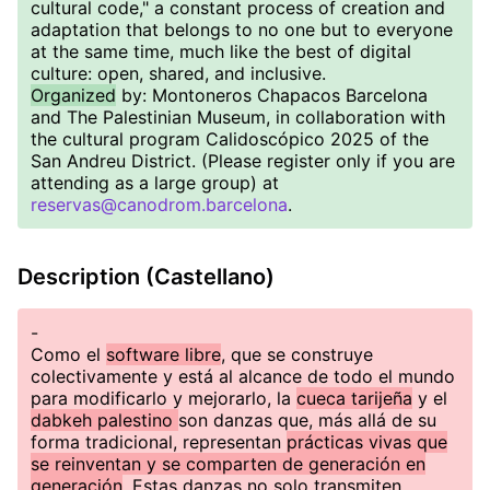
cultural code," a constant process of creation and
adaptation that belongs to no one but to everyone
at the same time, much like the best of digital
culture: open, shared, and inclusive.
Organized
by: Montoneros Chapacos Barcelona
and The Palestinian Museum, in collaboration with
the cultural program Calidoscópico 2025 of the
San Andreu District. (Please register only if you are
attending as a large group) at
reservas@canodrom.barcelona
.
Description (Castellano)
-
Como el
software libre
, que se construye
colectivamente y está al alcance de todo el mundo
para modificarlo y mejorarlo, la
cueca tarijeña
y el
dabkeh palestino
son danzas que, más allá de su
forma tradicional, representan
prácticas vivas que
se reinventan y se comparten de generación en
generación
. Estas danzas no solo transmiten