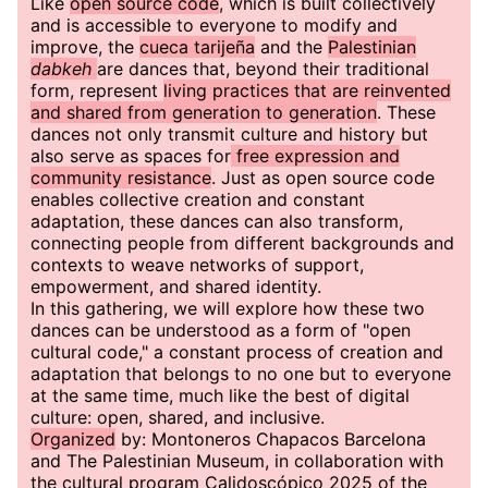
Like
open source code
, which is built collectively
and is accessible to everyone to modify and
improve, the
cueca tarijeña
and the
Palestinian
dabkeh
are dances that, beyond their traditional
form, represent
living practices that are reinvented
and shared from generation to generation
. These
dances not only transmit culture and history but
also serve as spaces for
free expression and
community resistance
. Just as open source code
enables collective creation and constant
adaptation, these dances can also transform,
connecting people from different backgrounds and
contexts to weave networks of support,
empowerment, and shared identity.
In this gathering, we will explore how these two
dances can be understood as a form of "open
cultural code," a constant process of creation and
adaptation that belongs to no one but to everyone
at the same time, much like the best of digital
culture: open, shared, and inclusive.
Organized
by: Montoneros Chapacos Barcelona
and The Palestinian Museum, in collaboration with
the cultural program Calidoscópico 2025 of the