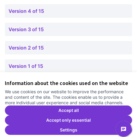
Version 4 of 15
Version 3 of 15
Version 2 of 15
Version 1 of 15
Information about the cookies used on the website
Terms of Service
We use cookies on our website to improve the performance
Cookie settings
and content of the site. The cookies enable us to provide a
Comunitat Canòdrom at Facebook
(External link)
Comunitat Canòdrom at Instagram
(External link)
Comunitat Canòdrom at YouTube
(External link)
English
more individual user experience and social media channels.
Triar la llengua
Elegir el idioma
Choose language
Accept all
Accept only essential
Settings
C
(E
(External link)
Website made with
free software
.
(External link)