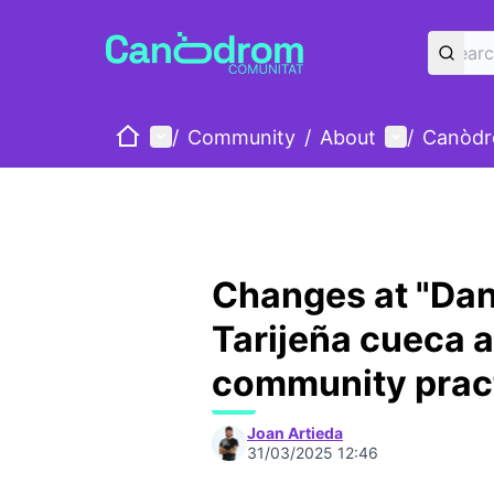
Home
Main menu
User menu
/
Community
/
About
/
Canòdr
Changes at "Dan
Tarijeña cueca 
community pract
Joan Artieda
31/03/2025 12:46