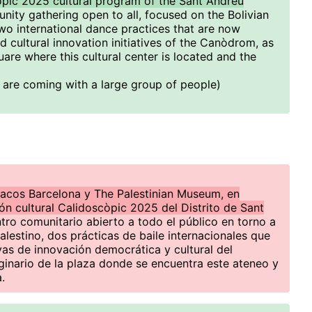
òpic 2025 cultural program of the Sant Andreu
unity gathering open to all, focused on the Bolivian
wo international dance practices that are now
 cultural innovation initiatives of the Canòdrom, as
uare where this cultural center is located and the
u are coming with a large group of people)
cos Barcelona y The Palestinian Museum, en
n cultural Calidoscòpic 2025 del Distrito de Sant
ntro comunitario abierto a todo el público en torno a
alestino, dos prácticas de baile internacionales que
vas de innovación democrática y cultural del
inario de la plaza donde se encuentra este ateneo y
.