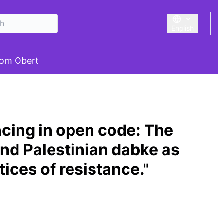
English
Triar la llengu
om Obert
cing in open code: The
and Palestinian dabke as
ices of resistance."