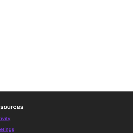
sources
ivity
etings