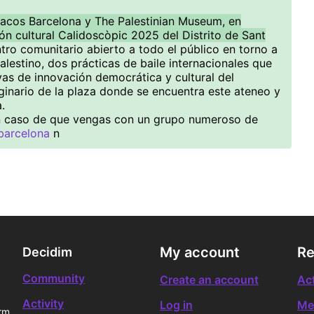
cos Barcelona y The Palestinian Museum, en
n cultural Calidoscòpic 2025 del Distrito de Sant
ntro comunitario abierto a todo el público en torno a
alestino, dos prácticas de baile internacionales que
vas de innovación democrática y cultural del
inario de la plaza donde se encuentra este ateneo y
.
 en caso de que vengas con un grupo numeroso de
barcelona
n
My account
Re
Decidim
Community
Create an account
Act
Activity
Log in
Me
rm.