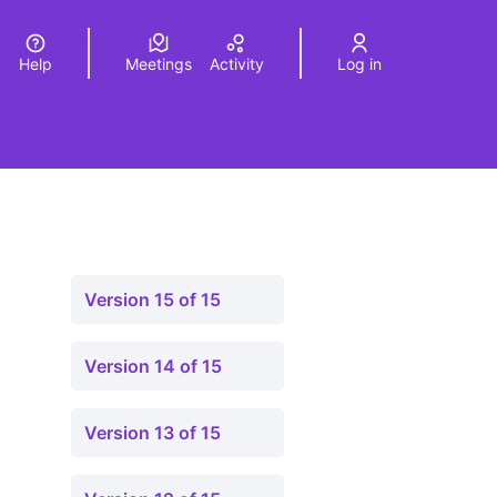
Help
Meetings
Activity
Log in
a
Elegir el idioma
Choose language
Version 15 of 15
Version 14 of 15
Version 13 of 15