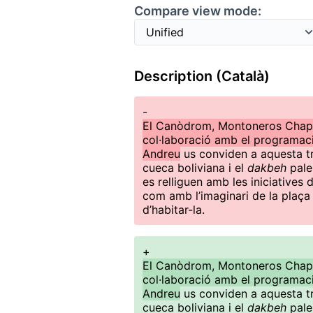
Compare view mode:
Description (Català)
-
El Canòdrom, Montoneros Chapa
col·laboració amb el programaci
Andreu
us conviden a aquesta t
cueca boliviana i el
dakbeh
pales
es relliguen amb les iniciatives
com amb l’imaginari de la plaça 
d’habitar-la.
+
El Canòdrom, Montoneros Chapa
col·laboració amb el programaci
Andreu
us conviden a aquesta t
cueca boliviana i el
dakbeh
pales