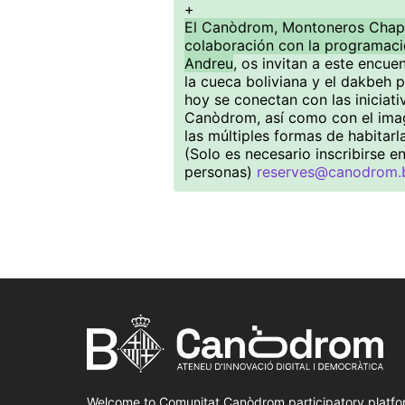
+
El Canòdrom, Montoneros Chapa
colaboración con la programació
Andreu
, os invitan a este encue
la cueca boliviana y el dakbeh p
hoy se conectan con las iniciati
Canòdrom, así como con el imag
las múltiples formas de habitarla
(Solo es necesario inscribirse
personas)
reserves@canodrom.
Welcome to Comunitat Canòdrom participatory platfo