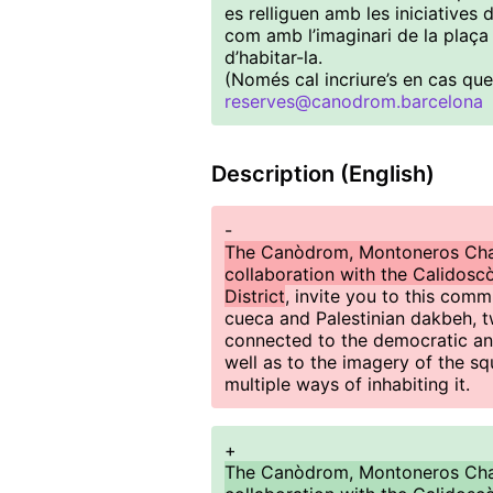
es relliguen amb les iniciatives
com amb l’imaginari de la plaça 
d’habitar-la.
(Només cal incriure’s en cas qu
reserves@canodrom.barcelona
Description (English)
-
The Canòdrom, Montoneros Chap
collaboration with the Calidosc
District
, invite you to this comm
cueca and Palestinian dakbeh, t
connected to the democratic and
well as to the imagery of the sq
multiple ways of inhabiting it.
+
The Canòdrom, Montoneros Chap