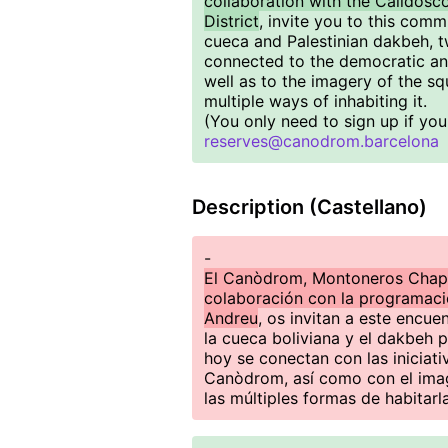
collaboration with the Calidosc
District
, invite you to this comm
cueca and Palestinian dakbeh, t
connected to the democratic and
well as to the imagery of the sq
multiple ways of inhabiting it.
(You only need to sign up if yo
reserves@canodrom.barcelona
Description (Castellano)
-
El Canòdrom, Montoneros Chapa
colaboración con la programació
Andreu
, os invitan a este encue
la cueca boliviana y el dakbeh p
hoy se conectan con las iniciati
Canòdrom, así como con el imag
las múltiples formas de habitarla