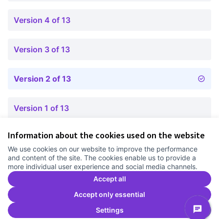
Version 4 of 13
Version 3 of 13
Version 2 of 13
Version 1 of 13
Information about the cookies used on the website
Terms of Service
We use cookies on our website to improve the performance
Cookie settings
and content of the site. The cookies enable us to provide a
Comunitat Canòdrom at Facebook
(External link)
Comunitat Canòdrom at Instagram
(External link)
Comunitat Canòdrom at YouTube
(External link)
English
more individual user experience and social media channels.
Triar la llengua
Elegir el idioma
Choose language
Accept all
Accept only essential
Settings
C
(E
(External link)
Website made with
free software
.