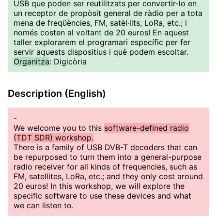
USB que poden ser reutilitzats per convertir-lo en
un receptor de propòsit general de ràdio per a tota
mena de freqüències, FM, satèl·lits, LoRa, etc.; i
només costen al voltant de 20 euros! En aquest
taller explorarem el programari específic per fer
servir aquests dispositius i què podem escoltar.
Organitza
: Digicòria
Description (English)
-
We welcome you to this
software-defined radio
(TDT SDR) workshop.
There is a family of USB DVB-T decoders that can
be repurposed to turn them into a general-purpose
radio receiver for all kinds of frequencies, such as
FM, satellites, LoRa, etc.; and they only cost around
20 euros! In this workshop, we will explore the
specific software to use these devices and what
we can listen to.