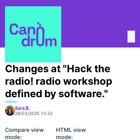
Mai
Log in
Main
About
/
Canòdrom Obert
Changes at "Hack the
radio! radio workshop
defined by software."
Sara B.
28/03/2025 13:32
Compare view
HTML view
mode:
mode: