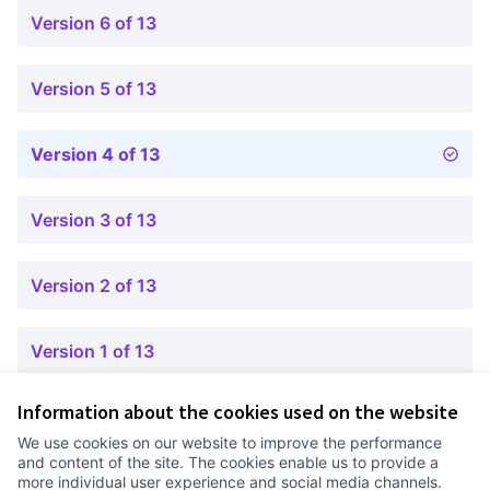
Version 6 of 13
Version 5 of 13
Version 4 of 13
Version 3 of 13
Version 2 of 13
Version 1 of 13
Information about the cookies used on the website
Terms of Service
We use cookies on our website to improve the performance
Cookie settings
and content of the site. The cookies enable us to provide a
Comunitat Canòdrom at Facebook
(External link)
Comunitat Canòdrom at Instagram
(External link)
Comunitat Canòdrom at YouTube
(External link)
English
more individual user experience and social media channels.
Triar la llengua
Elegir el idioma
Choose language