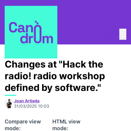
Mai
Log in
Main
About
/
Canòdrom Obert
Changes at "Hack the
radio! radio workshop
defined by software."
Joan Artieda
31/03/2025 10:03
Compare view
HTML view
mode:
mode: