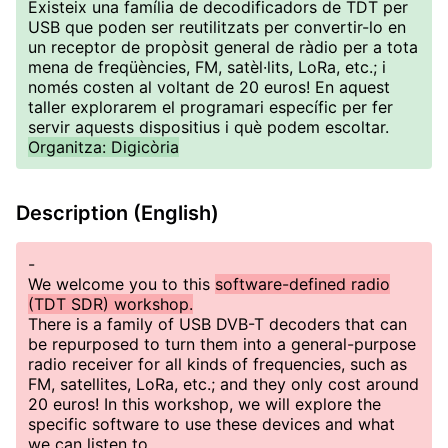
Existeix una família de decodificadors de TDT per
USB que poden ser reutilitzats per convertir-lo en
un receptor de propòsit general de ràdio per a tota
mena de freqüències, FM, satèl·lits, LoRa, etc.; i
només costen al voltant de 20 euros! En aquest
taller explorarem el programari específic per fer
servir aquests dispositius i què podem escoltar.
Organitza: Digicòria
Description (English)
-
We welcome you to this
software-defined radio
(TDT SDR) workshop.
There is a family of USB DVB-T decoders that can
be repurposed to turn them into a general-purpose
radio receiver for all kinds of frequencies, such as
FM, satellites, LoRa, etc.; and they only cost around
20 euros! In this workshop, we will explore the
specific software to use these devices and what
we can listen to.