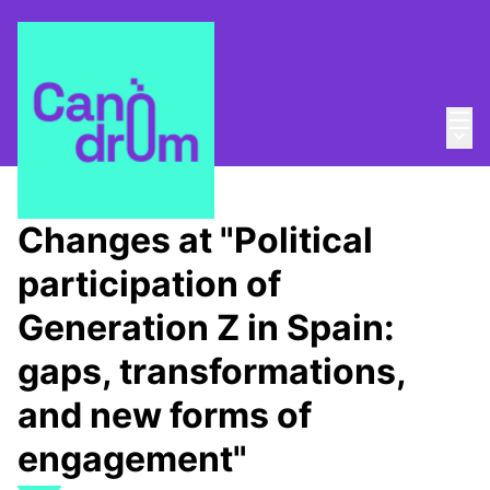
Mai
Log in
Main
About
/
Canòdrom Obert
Changes at "Political
participation of
Generation Z in Spain:
gaps, transformations,
and new forms of
engagement"