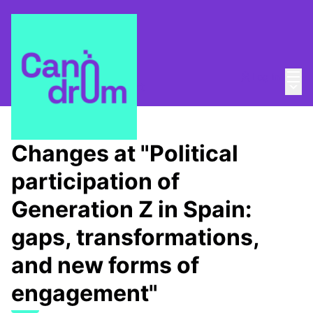
Mai
Log in
Main
About
/
Canòdrom Obert
Changes at "Political
participation of
Generation Z in Spain:
gaps, transformations,
and new forms of
engagement"