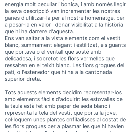
energia molt peculiar i bonica, i amb només llegir
la seva descripció van incrementar les nostres
ganes d'utilitzar-la per al nostre homenatge, per
a posar-la en valor i donar visibilitat a la història
que hi ha darrere d'aquesta.
Ens van saltar a la vista elements com el vestit
blanc, summament elegant i estilitzat, els guants
que portava o el ventall que sosté amb
delicadesa, i sobretot les flors vermelles que
ressalten en el teixit blanc. Les flors grogues del
pati, o l'estenedor que hi ha a la cantonada
superior dreta.
Tots aquests elements decidim representar-los
amb elements fàcils d'adquirir: les estovalles de
la taula està fet amb paper de seda blanc i
representa la tela del vestit que porta la jove,
col·loquem unes plantes enfiladisses al costat de
les flors grogues per a plasmar les que hi havien