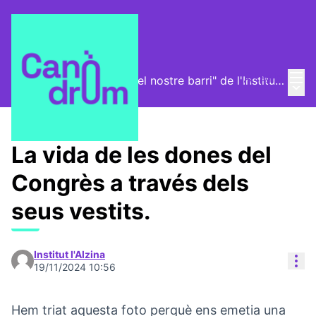
Mai
Log in
Exposició "La història del nostre barri" de l'Institut l'Alzina
Main
/
Proposals
La vida de les dones del
Congrès a través dels
seus vestits.
Institut l'Alzina
Res
19/11/2024 10:56
Hem triat aquesta foto perquè ens emetia una