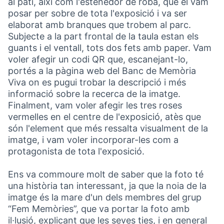
al pati, així com l'estenedor de roba, que el vam
posar per sobre de tota l'exposició i va ser
elaborat amb branques que trobem al parc.
Subjecte a la part frontal de la taula estan els
guants i el ventall, tots dos fets amb paper. Vam
voler afegir un codi QR que, escanejant-lo,
portés a la pàgina web del Banc de Memòria
Viva on es pugui trobar la descripció i més
informació sobre la recerca de la imatge.
Finalment, vam voler afegir les tres roses
vermelles en el centre de l'exposició, atès que
són l'element que més ressalta visualment de la
imatge, i vam voler incorporar-les com a
protagonista de tota l'exposició.
Ens va commoure molt de saber que la foto té
una història tan interessant, ja que la noia de la
imatge és la mare d'un dels membres del grup
“Fem Memòries”, que va portar la foto amb
il·lusió, explicant que les seves ties, i en general