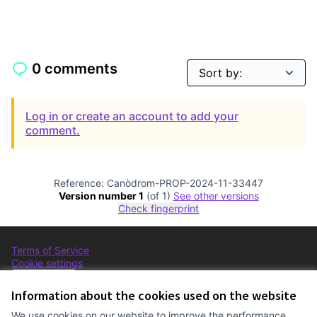
0 comments
Log in or create an account to add your
comment.
Reference: Canòdrom-PROP-2024-11-33447
Version number 1
(of 1)
see other versions
Check fingerprint
Terms of Service
Cookie settings
Comunitat Canòdrom at Facebook
(External link)
Comunitat Canòdrom at Instagram
(External link)
Comunitat Canòdrom at YouTube
(External link)
English
Triar la llengua
Elegir el idioma
Choose language
Information about the cookies used on the website
We use cookies on our website to improve the performance