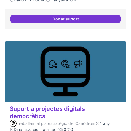
Donar suport
Treball en xarxa amb projectes i
Suport a projectes digitals i
democràtics
Treballem el pla estratègic del Canòdrom
1 any
Dinamització i facilitació
0
0