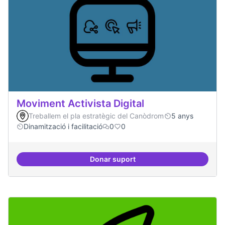
Moviment Activista Digital
Treballem el pla estratègic del Canòdrom
5 anys
Dinamització i facilitació
0
0
Donar suport
Moviment Activista Digital