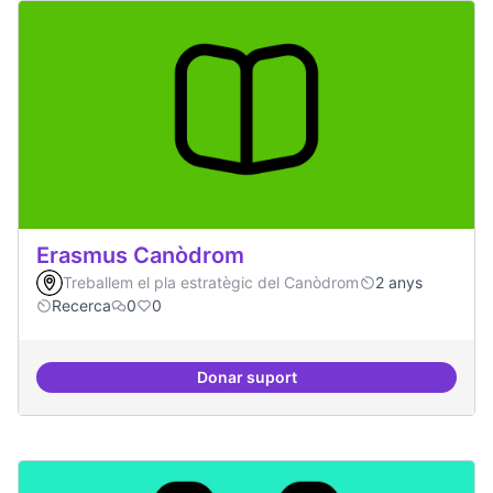
Erasmus Canòdrom
Treballem el pla estratègic del Canòdrom
2 anys
Recerca
0
0
Donar suport
Erasmus Canòdrom