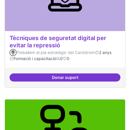
Tècniques de seguretat digital per
evitar la repressió
Treballem el pla estratègic del Canòdrom
2 anys
Formació i capacitació
0
0
Donar suport
Tècniques de seguretat digital per