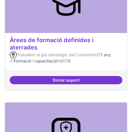
Àrees de formació definides i
aterrades
Treballem el pla estratègic del Canòdrom
1 any
Formació i capacitació
0
0
Donar suport
Àrees de formació definides i at