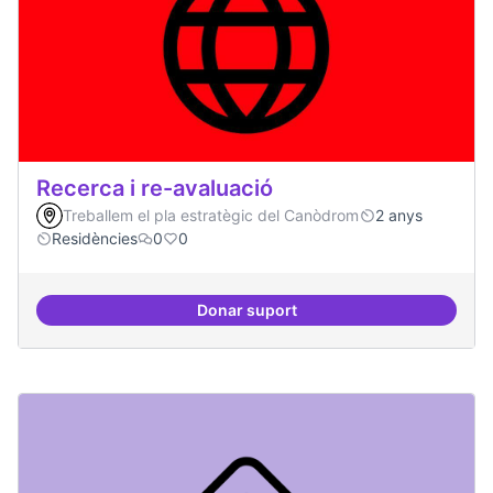
Recerca i re-avaluació
Treballem el pla estratègic del Canòdrom
2 anys
Residències
0
0
Donar suport
Recerca i re-avaluació