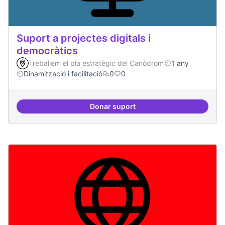
Suport a projectes digitals i
democràtics
Treballem el pla estratègic del Canòdrom
1 any
Dinamització i facilitació
0
0
Donar suport
Suport a projectes digitals i dem