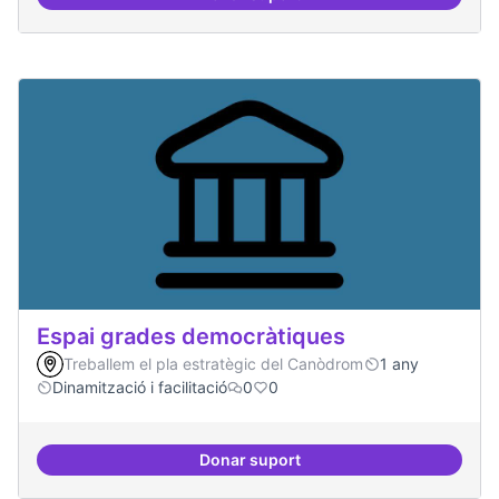
Protocol de rebuda de demande
Espai grades democràtiques
Treballem el pla estratègic del Canòdrom
1 any
Dinamització i facilitació
0
0
Donar suport
Espai grades democràtiques