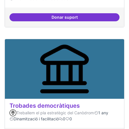
Donar suport
Suport a projectes digitals i dem
Trobades democràtiques
Treballem el pla estratègic del Canòdrom
1 any
Dinamització i facilitació
0
0