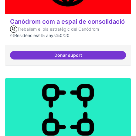
Canòdrom com a espai de consolidació
Treballem el pla estratègic del Canòdrom
Residències
5 anys
0
0
Donar suport
Canòdrom com a espai de consol