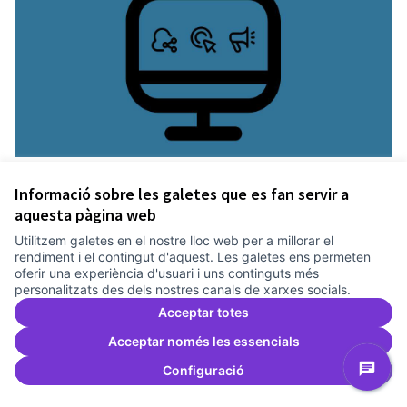
Incubadora d'ILPs
Informació sobre les galetes que es fan servir a
Treballem el pla estratègic del Canòdrom
2 anys
aquesta pàgina web
Dinamització i facilitació
0
0
Utilitzem galetes en el nostre lloc web per a millorar el
rendiment i el contingut d'aquest. Les galetes ens permeten
oferir una experiència d'usuari i uns continguts més
Donar suport
Incubadora d'ILPs
personalitzats des dels nostres canals de xarxes socials.
Acceptar totes
Acceptar només les essencials
Configuració