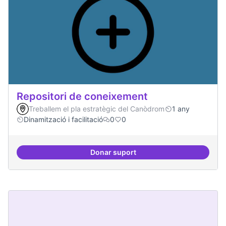
Repositori de coneixement
Treballem el pla estratègic del Canòdrom
1 any
Dinamització i facilitació
0
0
Donar suport
Repositori de coneixement