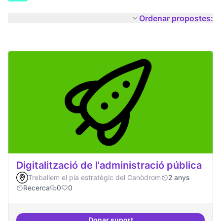
Ordenar propostes:
Digitalització de l'administració pública
Treballem el pla estratègic del Canòdrom
2 anys
Recerca
0
0
Donar suport