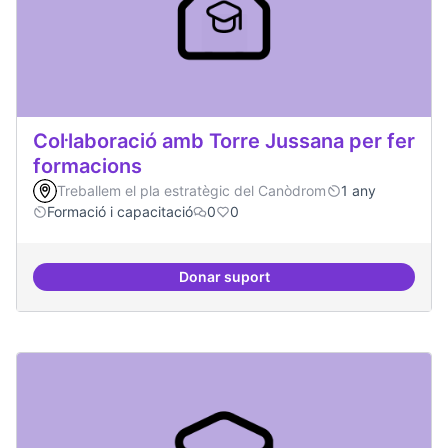
Col·laboració amb Torre Jussana per fer
formacions
Treballem el pla estratègic del Canòdrom
1 any
Formació i capacitació
0
0
Donar suport
Col·laboració amb Torre Jussana