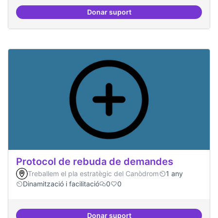
Donar suport
Espai on la gent expressi i donar
Protocol de rebuda de demandes
Treballem el pla estratègic del Canòdrom
1 any
Dinamització i facilitació
0
0
Donar suport