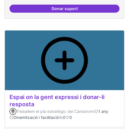
Donar suport
Trobades democràtiques
Espai on la gent expressi i donar-li
resposta
Treballem el pla estratègic del Canòdrom
1 any
Dinamització i facilitació
0
0