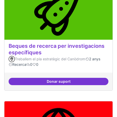
Beques de recerca per investigacions
específiques
Treballem el pla estratègic del Canòdrom
2 anys
Recerca
0
0
Donar suport
Beques de recerca per investiga