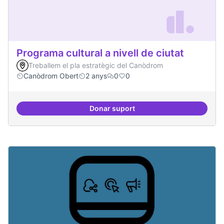
Programa cultural a nivell de ciutat
Treballem el pla estratègic del Canòdrom
Canòdrom Obert
2 anys
0
0
Donar suport
Programa cultural a nivell de ciut