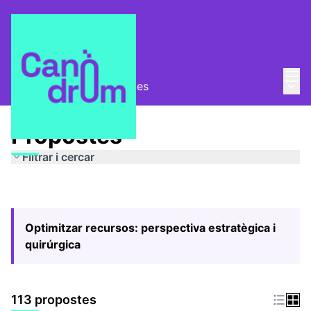
Menú
Entra
Menú 
Pla Estratègic
/
Propostes
Propostes
Filtrar i cercar
Optimitzar recursos: perspectiva estratègica i
quirúrgica
113 propostes