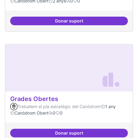
Canòdrom Obert
2 anys
0
0
Donar suport
Bar obert i dinamitzat
Grades Obertes
Treballem el pla estratègic del Canòdrom
1 any
Canòdrom Obert
0
0
Donar suport
Grades Obertes