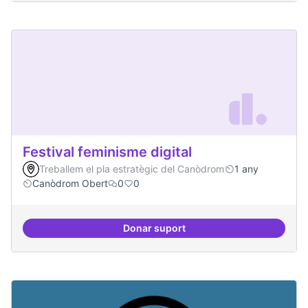
Festival feminisme digital
Treballem el pla estratègic del Canòdrom
1 any
Canòdrom Obert
0
0
Donar suport
Festival feminisme digital