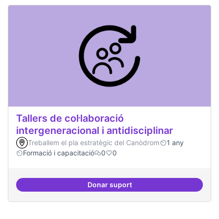
Tallers de col·laboració
intergeneracional i antidisciplinar
Treballem el pla estratègic del Canòdrom
1 any
Formació i capacitació
0
0
Donar suport
Tallers de col·laboració intergene