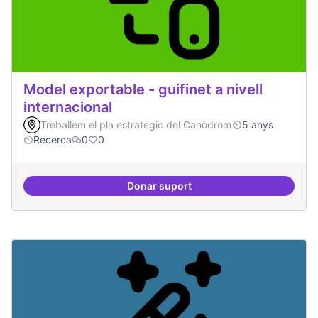
Model exportable - guifinet a nivell
internacional
Treballem el pla estratègic del Canòdrom
5 anys
Recerca
0
0
Donar suport
Model exportable - guifinet a nive