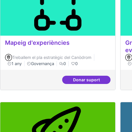
Mapeig d'experiències
Gr
ev
Treballem el pla estratègic del Canòdrom
1 any
Governança
0
0
Donar suport
Mapeig d'experiències