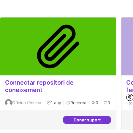
Connectar repositori de
Co
coneixement
fe
Oficina tècnica
1 any
Recerca
0
0
Donar suport
Connectar repositori 