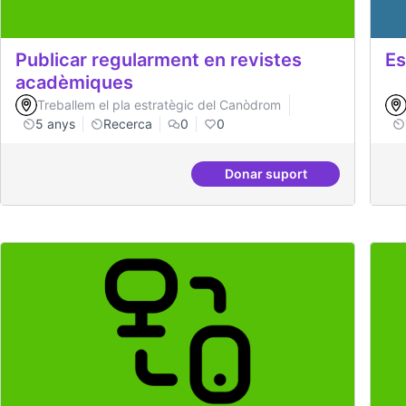
Publicar regularment en revistes
Es
acadèmiques
Treballem el pla estratègic del Canòdrom
5 anys
Recerca
0
0
Donar suport
Publicar regularment 