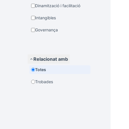
Dinamització i facilitació
Intangibles
Governança
Relacionat amb
Totes
Trobades