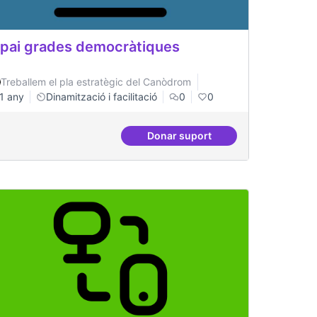
pai grades democràtiques
Treballem el pla estratègic del Canòdrom
1 any
Dinamització i facilitació
0
0
Donar suport
en revistes acadèmiques
Espai grades democràtiques