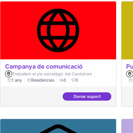
Campanya de comunicació
Pu
Treballem el pla estratègic del Canòdrom
1 any
Residències
0
0
Donar suport
Campanya de comunic