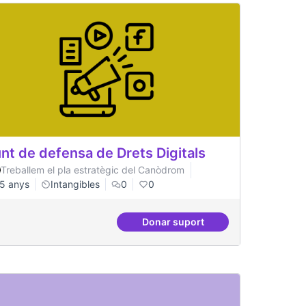
nt de defensa de Drets Digitals
Treballem el pla estratègic del Canòdrom
5 anys
Intangibles
0
0
Donar suport
ació
Punt de defensa de Drets Dig