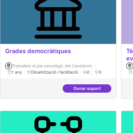
Grades democràtiques
Tè
ev
Treballem el pla estratègic del Canòdrom
1 any
Dinamització i facilitació
0
0
Donar suport
Grades democràtique