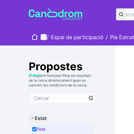
Inici
Menú principal
/
Espai de participació
/
Pla Estra
Propostes
El següent formulari filtra els resultats
de la cerca dinàmicament quan es
canvien les condicions de la cerca.
Estat
Tots