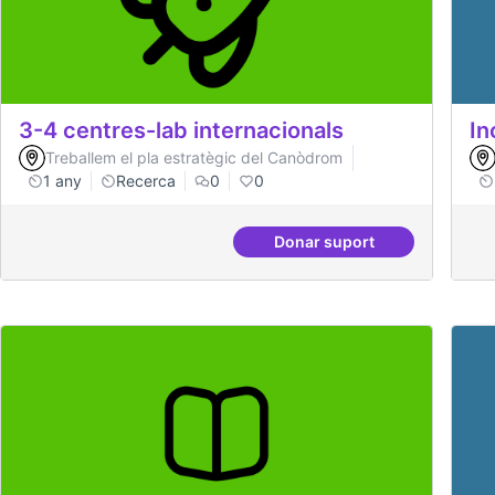
3-4 centres-lab internacionals
In
Treballem el pla estratègic del Canòdrom
1 any
Recerca
0
0
Donar suport
3-4 centres-lab intern