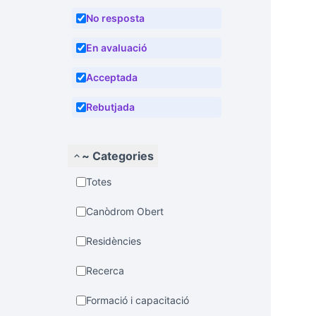
No resposta
En avaluació
Acceptada
Rebutjada
~ Categories
Totes
Canòdrom Obert
Residències
Recerca
Formació i capacitació