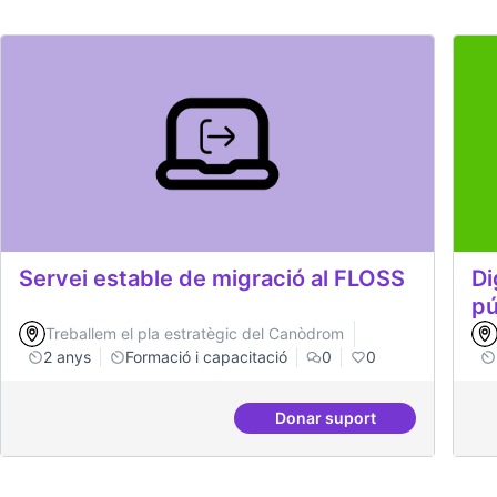
Servei estable de migració al FLOSS
Di
pú
Treballem el pla estratègic del Canòdrom
2 anys
Formació i capacitació
0
0
Donar suport
Servei estable de migr