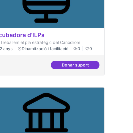
cubadora d'ILPs
Treballem el pla estratègic del Canòdrom
2 anys
Dinamització i facilitació
0
0
Donar suport
acionals
Incubadora d'ILPs