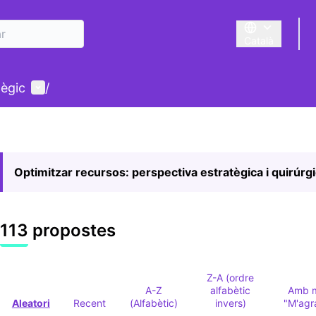
Català
Triar la llengua
Menú d'usuari
tègic
/
Optimitzar recursos: perspectiva estratègica i quirúrg
113 propostes
Z-A (ordre
A-Z
alfabètic
Amb 
Aleatori
Recent
(Alfabètic)
invers)
"M'agr