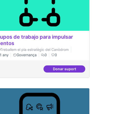
upos de trabajo para impulsar
entos
Treballem el pla estratègic del Canòdrom
1 any
Governança
0
0
Donar suport
Grupos de trabajo para impu