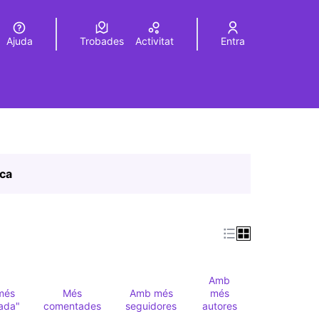
Ajuda
Trobades
Activitat
Entra
Elegir el idioma
Choose language
ica
Amb
més
Més
Amb més
més
ada"
comentades
seguidores
autores