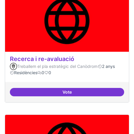
Recerca i re-avaluació
Treballem el pla estratègic del Canòdrom
2 anys
Residències
0
0
Vote
Recerca i re-avaluació