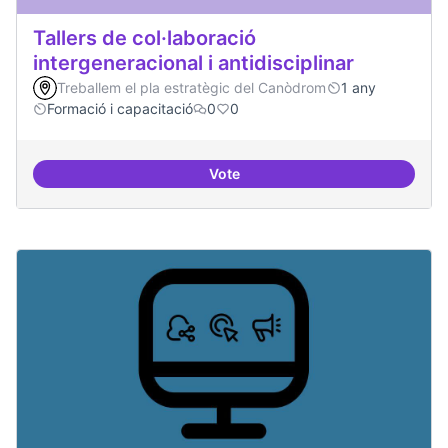
Tallers de col·laboració
intergeneracional i antidisciplinar
Treballem el pla estratègic del Canòdrom
1 any
Formació i capacitació
0
0
Vote
Tallers de col·laboració intergene