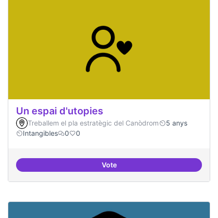
Un espai d'utopies
Treballem el pla estratègic del Canòdrom
5 anys
Intangibles
0
0
Vote
Un espai d'utopies