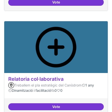
Vote
Repositori de coneixement
Relatoria col·laborativa
Treballem el pla estratègic del Canòdrom
1 any
Dinamització i facilitació
0
0
Vote
Relatoria col·laborativa