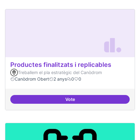
Productes finalitzats i replicables
Treballem el pla estratègic del Canòdrom
Canòdrom Obert
2 anys
0
0
Vote
Productes finalitzats i replicable