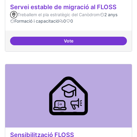
Servei estable de migració al FLOSS
Treballem el pla estratègic del Canòdrom
2 anys
Formació i capacitació
0
0
Vote
Servei estable de migració al FL
Sensibilització FLOSS