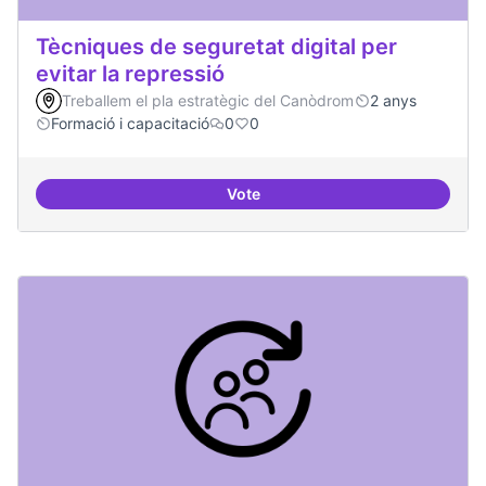
Tècniques de seguretat digital per
evitar la repressió
Treballem el pla estratègic del Canòdrom
2 anys
Formació i capacitació
0
0
Vote
Tècniques de seguretat digital per