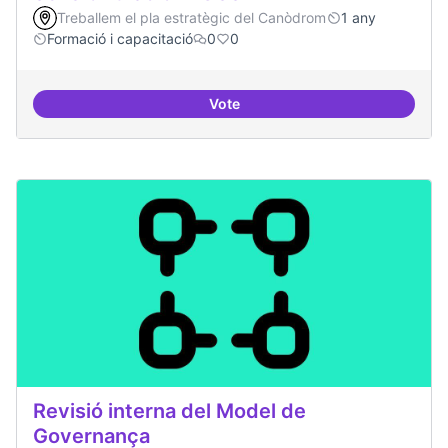
Treballem el pla estratègic del Canòdrom
1 any
Formació i capacitació
0
0
Vote
Sensibilització FLOSS
Revisió interna del Model de
Governança