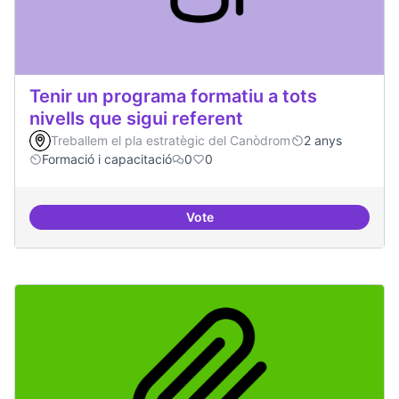
Tenir un programa formatiu a tots
nivells que sigui referent
Treballem el pla estratègic del Canòdrom
2 anys
Formació i capacitació
0
0
Vote
Tenir un programa formatiu a tots