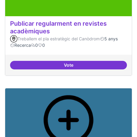
Publicar regularment en revistes
acadèmiques
Treballem el pla estratègic del Canòdrom
5 anys
Recerca
0
0
Vote
Publicar regularment en reviste