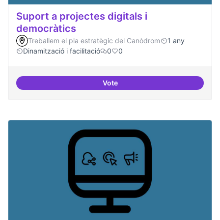
Suport a projectes digitals i
democràtics
Treballem el pla estratègic del Canòdrom
1 any
Dinamització i facilitació
0
0
Vote
Suport a projectes digitals i dem