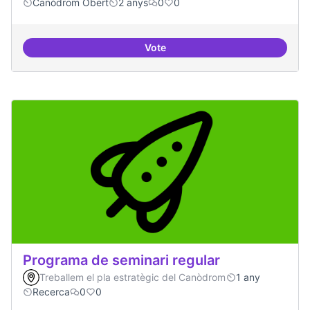
Canòdrom Obert
2 anys
0
0
Vote
Projecte Pilot - Refugi
Programa de seminari regular
Treballem el pla estratègic del Canòdrom
1 any
Recerca
0
0