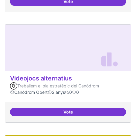
Vote
Xarxa internacional d'ateneus -
Videojocs alternatius
Treballem el pla estratègic del Canòdrom
Canòdrom Obert
2 anys
0
0
Vote
Videojocs alternatius