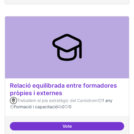
Relació equilibrada entre formadores
pròpies i externes
Treballem el pla estratègic del Canòdrom
1 any
Formació i capacitació
0
0
Vote
Relació equilibrada entre formad