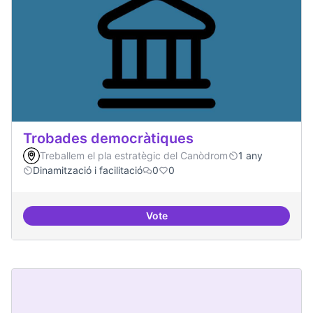
Trobades democràtiques
Treballem el pla estratègic del Canòdrom
1 any
Dinamització i facilitació
0
0
Vote
Trobades democràtiques