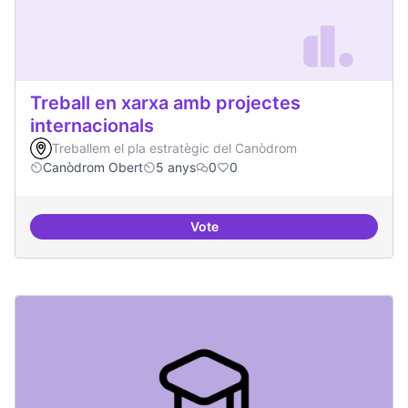
Treball en xarxa amb projectes
internacionals
Treballem el pla estratègic del Canòdrom
Canòdrom Obert
5 anys
0
0
Vote
Treball en xarxa amb projectes i