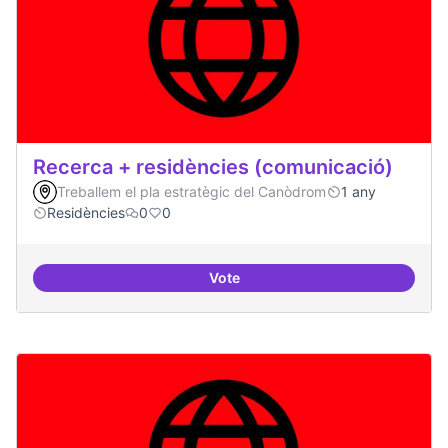
Recerca + residències (comunicació)
Treballem el pla estratègic del Canòdrom
1 any
Residències
0
0
Vote
Recerca + residències (comunica