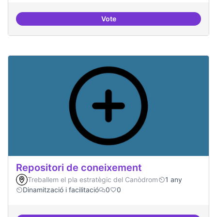
Vote
Residències d'èxit
Repositori de coneixement
Treballem el pla estratègic del Canòdrom
1 any
Dinamització i facilitació
0
0