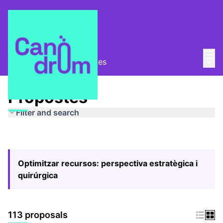
Mai
Log in
Main
Pla Estratègic
/
Propostes
Propostes
Filter and search
Optimitzar recursos: perspectiva estratègica i
quirúrgica
113 proposals