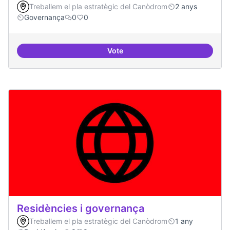
Treballem el pla estratègic del Canòdrom
2 anys
Governança
0
0
Vote
Revisió interna del Model de Go
Residències i governança
Treballem el pla estratègic del Canòdrom
1 any