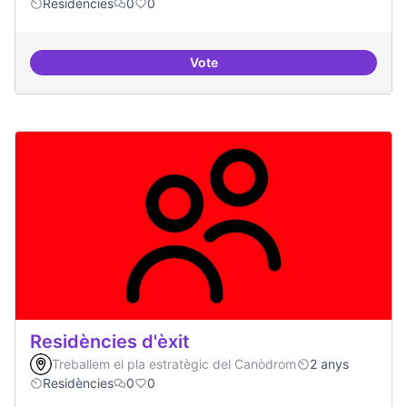
Residències
0
0
Vote
Residències i governança
Residències d'èxit
Treballem el pla estratègic del Canòdrom
2 anys
Residències
0
0