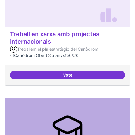
Treball en xarxa amb projectes
internacionals
Treballem el pla estratègic del Canòdrom
Canòdrom Obert
5 anys
0
0
Vote
Treball en xarxa amb projectes i