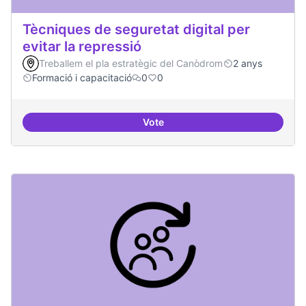
Tècniques de seguretat digital per
evitar la repressió
Treballem el pla estratègic del Canòdrom
2 anys
Formació i capacitació
0
0
Vote
Tècniques de seguretat digital per