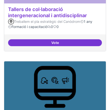
Tallers de col·laboració
intergeneracional i antidisciplinar
Treballem el pla estratègic del Canòdrom
1 any
Formació i capacitació
0
0
Vote
Tallers de col·laboració intergene