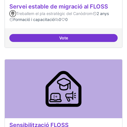
Servei estable de migració al FLOSS
Treballem el pla estratègic del Canòdrom
2 anys
Formació i capacitació
0
0
Vote
Servei estable de migració al FL
Sensibilització FLOSS