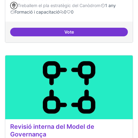
Treballem el pla estratègic del Canòdrom
1 any
Formació i capacitació
0
0
Vote
Sensibilització FLOSS
Revisió interna del Model de
Governança