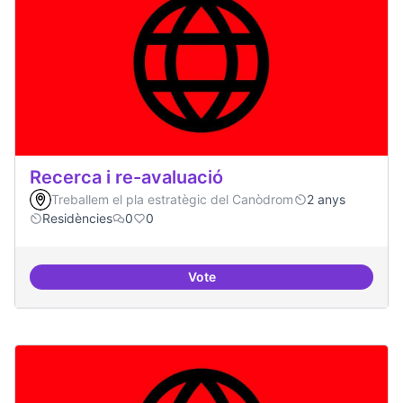
Recerca i re-avaluació
Treballem el pla estratègic del Canòdrom
2 anys
Residències
0
0
Vote
Recerca i re-avaluació