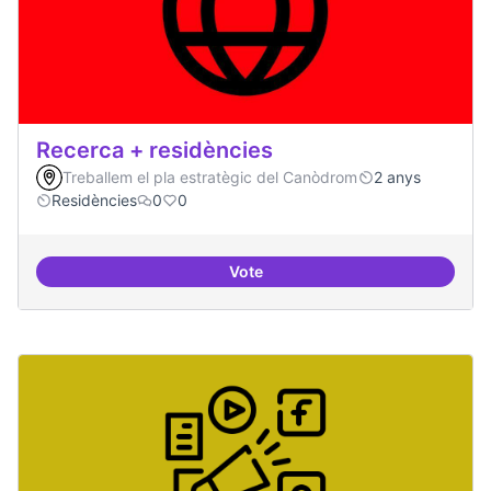
Recerca + residències
Treballem el pla estratègic del Canòdrom
2 anys
Residències
0
0
Vote
Recerca + residències