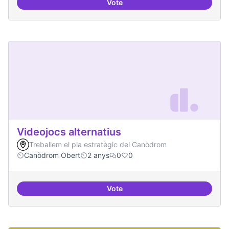
Vote
Xarxa internacional d'ateneus -
Videojocs alternatius
Treballem el pla estratègic del Canòdrom
Canòdrom Obert
2 anys
0
0
Vote
Videojocs alternatius