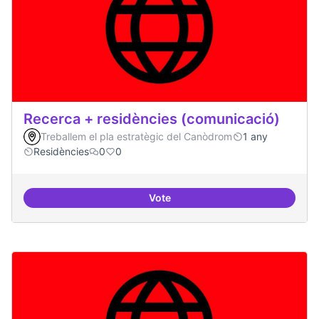
Recerca + residències (comunicació)
Treballem el pla estratègic del Canòdrom
1 any
Residències
0
0
Vote
Recerca + residències (comunica