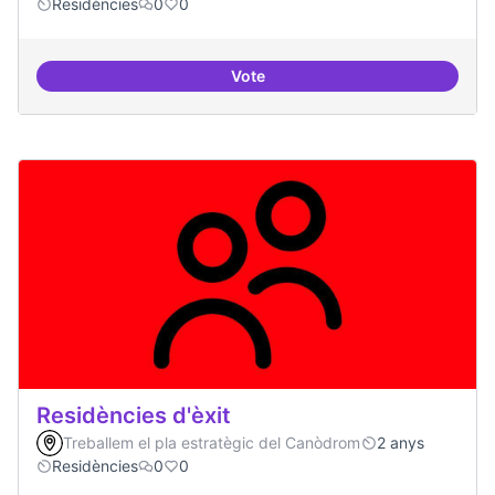
Residències
0
0
Vote
Residències i governança
Residències d'èxit
Treballem el pla estratègic del Canòdrom
2 anys
Residències
0
0