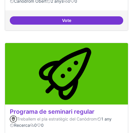
Canòdrom Obert
2 anys
0
0
Vote
Projecte Pilot - Refugi
Programa de seminari regular
Treballem el pla estratègic del Canòdrom
1 any
Recerca
0
0