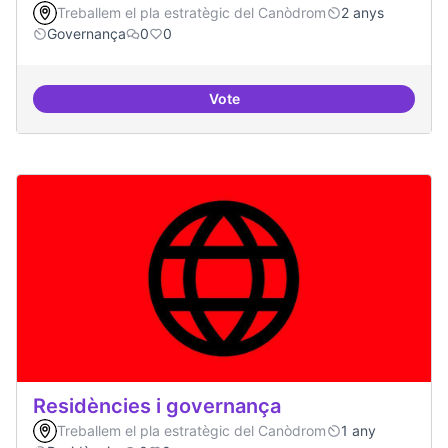
Treballem el pla estratègic del Canòdrom
2 anys
Governança
0
0
Vote
Revisió interna del Model de Go
Residències i governança
Treballem el pla estratègic del Canòdrom
1 any