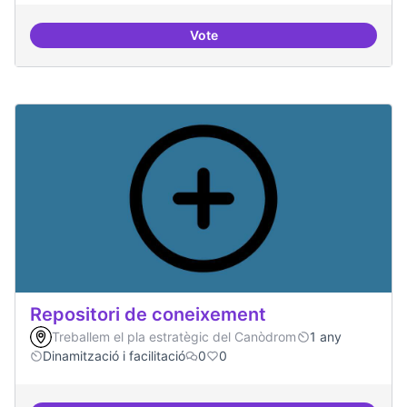
Vote
Residències d'èxit
Repositori de coneixement
Treballem el pla estratègic del Canòdrom
1 any
Dinamització i facilitació
0
0