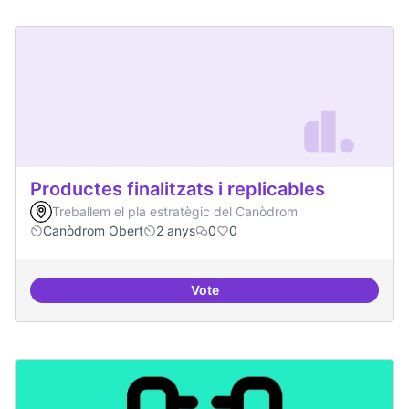
Productes finalitzats i replicables
Treballem el pla estratègic del Canòdrom
Canòdrom Obert
2 anys
0
0
Vote
Productes finalitzats i replicable