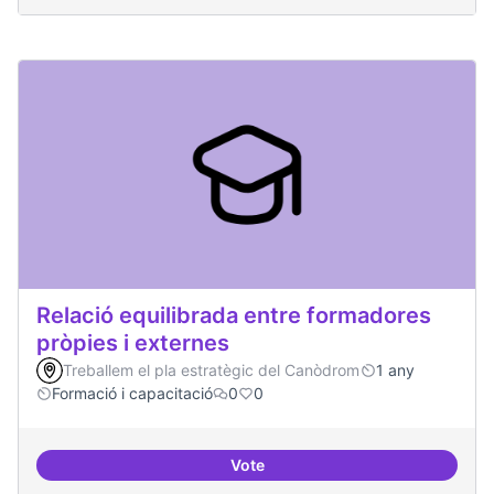
Relació equilibrada entre formadores
pròpies i externes
Treballem el pla estratègic del Canòdrom
1 any
Formació i capacitació
0
0
Vote
Relació equilibrada entre formad