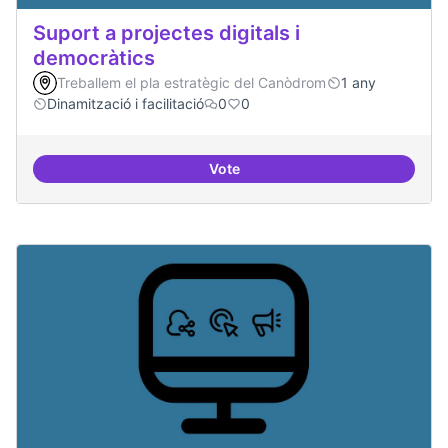
Suport a projectes digitals i
democràtics
Treballem el pla estratègic del Canòdrom
1 any
Dinamització i facilitació
0
0
Vote
Suport a projectes digitals i dem