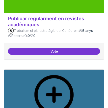
Publicar regularment en revistes
acadèmiques
Treballem el pla estratègic del Canòdrom
5 anys
Recerca
0
0
Vote
Publicar regularment en reviste