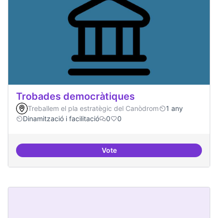
Trobades democràtiques
Treballem el pla estratègic del Canòdrom
1 any
Dinamització i facilitació
0
0
Vote
Trobades democràtiques