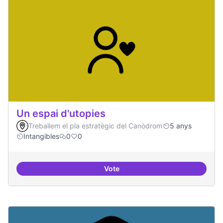
Un espai d'utopies
Treballem el pla estratègic del Canòdrom
5 anys
Intangibles
0
0
Vote
Un espai d'utopies