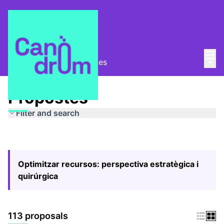
Mai
Log in
Main
Pla Estratègic
/
Propostes
Propostes
Filter and search
Optimitzar recursos: perspectiva estratègica i
quirúrgica
113 proposals