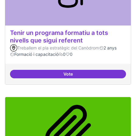
Tenir un programa formatiu a tots
nivells que sigui referent
Treballem el pla estratègic del Canòdrom
2 anys
Formació i capacitació
0
0
Vote
Tenir un programa formatiu a tots