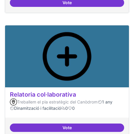
Vote
Repositori de coneixement
Relatoria col·laborativa
Treballem el pla estratègic del Canòdrom
1 any
Dinamització i facilitació
0
0
Vote
Relatoria col·laborativa