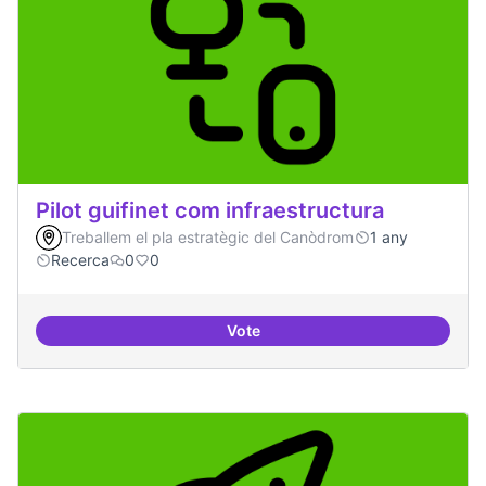
Pilot guifinet com infraestructura
Treballem el pla estratègic del Canòdrom
1 any
Recerca
0
0
Vote
Pilot guifinet com infraestructur