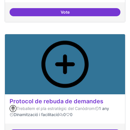
Vote
Espai on la gent expressi i donar
Protocol de rebuda de demandes
Treballem el pla estratègic del Canòdrom
1 any
Dinamització i facilitació
0
0