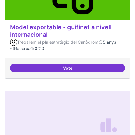
Model exportable - guifinet a nivell
internacional
Treballem el pla estratègic del Canòdrom
5 anys
Recerca
0
0
Vote
Model exportable - guifinet a nive