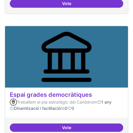
Vote
Protocol de rebuda de demande
Espai grades democràtiques
Treballem el pla estratègic del Canòdrom
1 any
Dinamització i facilitació
0
0
Vote
Espai grades democràtiques