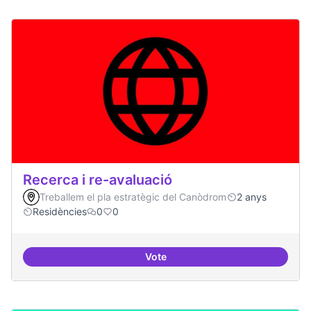
Recerca i re-avaluació
Treballem el pla estratègic del Canòdrom
2 anys
Residències
0
0
Vote
Recerca i re-avaluació