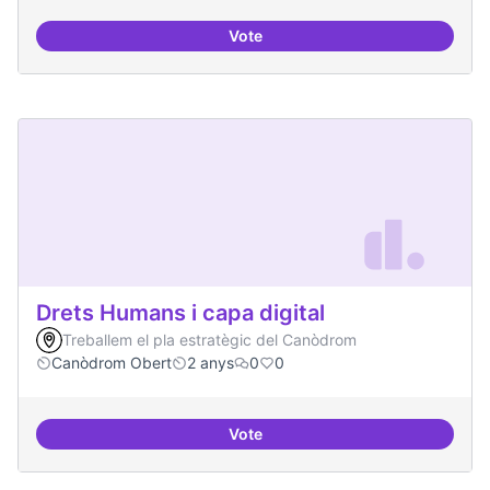
Vote
Moviment Activista Digital
Drets Humans i capa digital
Treballem el pla estratègic del Canòdrom
Canòdrom Obert
2 anys
0
0
Vote
Drets Humans i capa digital