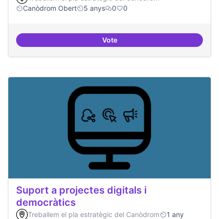
Canòdrom Obert
5 anys
0
0
Vote
Treball en xarxa amb projectes i
Suport a projectes digitals i
democràtics
Treballem el pla estratègic del Canòdrom
1 any