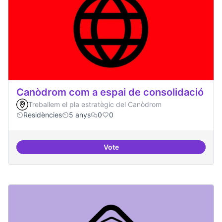
Canòdrom com a espai de consolidació
Treballem el pla estratègic del Canòdrom
Residències
5 anys
0
0
Vote
Canòdrom com a espai de consol