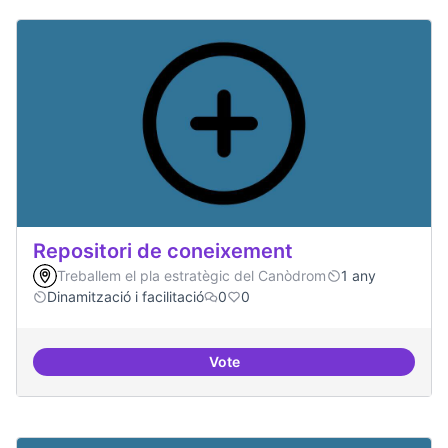
Repositori de coneixement
Treballem el pla estratègic del Canòdrom
1 any
Dinamització i facilitació
0
0
Vote
Repositori de coneixement