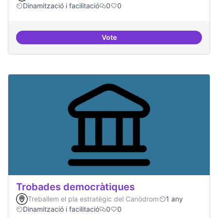
Dinamització i facilitació
0
0
Vote
Suport a projectes digitals i dem
Trobades democràtiques
Treballem el pla estratègic del Canòdrom
1 any
Dinamització i facilitació
0
0