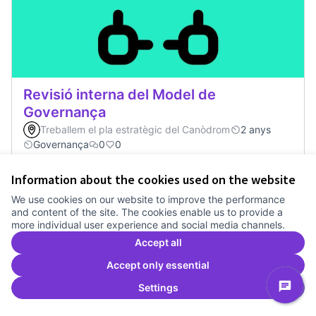
Revisió interna del Model de
Governança
Treballem el pla estratègic del Canòdrom
2 anys
Governança
0
0
Information about the cookies used on the website
Vote
Revisió interna del Model de Go
We use cookies on our website to improve the performance
and content of the site. The cookies enable us to provide a
more individual user experience and social media channels.
Accept all
Accept only essential
Settings