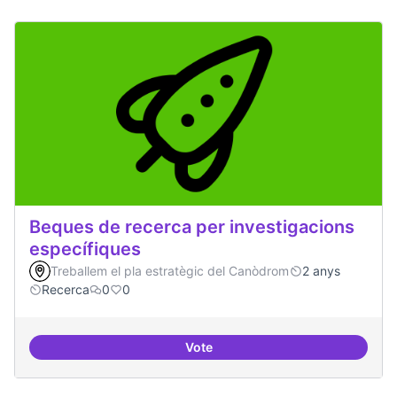
Beques de recerca per investigacions
específiques
Treballem el pla estratègic del Canòdrom
2 anys
Recerca
0
0
Vote
Beques de recerca per investiga