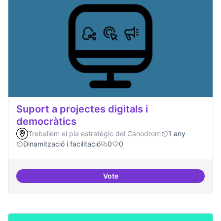
Suport a projectes digitals i
democràtics
Treballem el pla estratègic del Canòdrom
1 any
Dinamització i facilitació
0
0
Vote
Suport a projectes digitals i dem