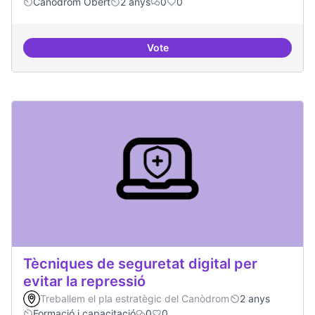
Canòdrom Obert
2 anys
0
0
Vote
Bar obert i dinamitzat
Tècniques de seguretat digital per
evitar la repressió
Treballem el pla estratègic del Canòdrom
2 anys
Formació i capacitació
0
0