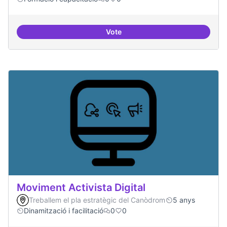
Vote
Tècniques de seguretat digital per
Moviment Activista Digital
Treballem el pla estratègic del Canòdrom
5 anys
Dinamització i facilitació
0
0