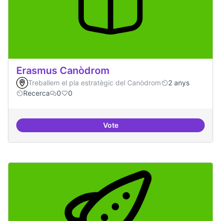
Erasmus Canòdrom
Treballem el pla estratègic del Canòdrom
2 anys
Recerca
0
0
Vote
Erasmus Canòdrom