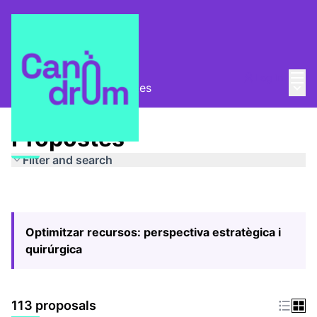
Mai
Log in
Main
Pla Estratègic
/
Propostes
Propostes
Filter and search
Optimitzar recursos: perspectiva estratègica i
quirúrgica
113 proposals