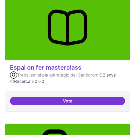
Espai on fer masterclass
Treballem el pla estratègic del Canòdrom
2 anys
Recerca
0
0
Vote
Espai on fer masterclass