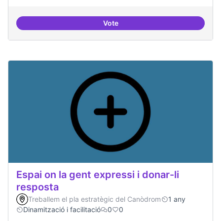
Vote
Trobades democràtiques
Espai on la gent expressi i donar-li
resposta
Treballem el pla estratègic del Canòdrom
1 any
Dinamització i facilitació
0
0