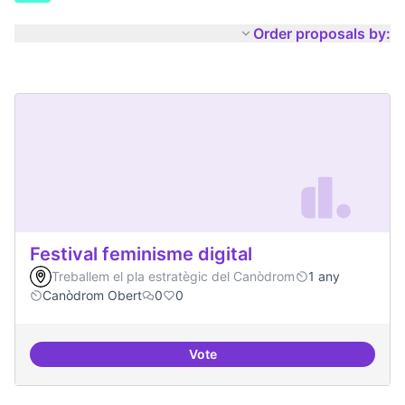
Order proposals by:
Festival feminisme digital
Treballem el pla estratègic del Canòdrom
1 any
Canòdrom Obert
0
0
Vote
Festival feminisme digital