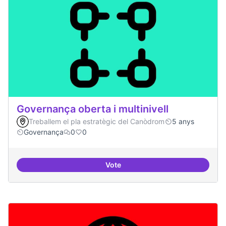
Governança oberta i multinivell
Treballem el pla estratègic del Canòdrom
5 anys
Governança
0
0
Vote
Governança oberta i multinivell