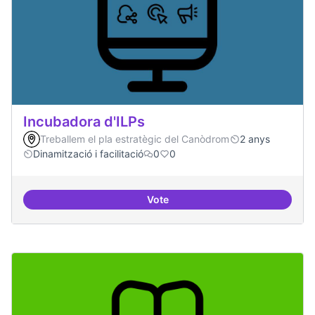
Incubadora d'ILPs
Treballem el pla estratègic del Canòdrom
2 anys
Dinamització i facilitació
0
0
Vote
Incubadora d'ILPs