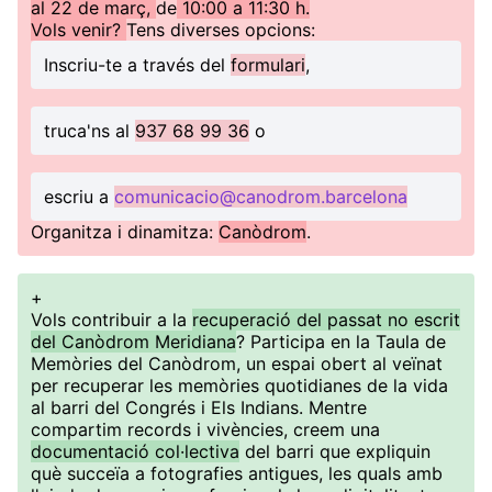
al 22 de març,
de
10:00 a 11:30 h.
Vols venir?
Tens diverses opcions:
Inscriu-te a través del
formulari
,
truca'ns al
937 68 99 36
o
escriu a
comunicacio@canodrom.barcelona
Organitza i dinamitza:
Canòdrom
.
+
Vols contribuir a la
recuperació del passat no escrit
del Canòdrom Meridiana
? Participa en la Taula de
Memòries del Canòdrom, un espai obert al veïnat
per recuperar les memòries quotidianes de la vida
al barri del Congrés i Els Indians. Mentre
compartim records i vivències, creem una
documentació col·lectiva
del barri que expliquin
què succeïa a fotografies antigues, les quals amb