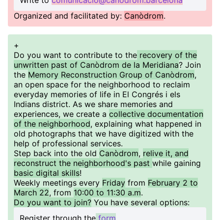
Write to
comunicacio@canodrom.barcelona
Organized and facilitated by:
Canòdrom
.
+
Do you want to contribute to the
recovery of the
unwritten past of Canòdrom de la Meridiana
? Join
the
Memory Reconstruction Group of Canòdrom
,
an open space for the neighborhood to reclaim
everyday memories of life in El Congrés i els
Indians district. As we share memories and
experiences, we create a
collective documentation
of the neighborhood
, explaining what happened in
old photographs that we have digitized with the
help of professional services.
Step back into the old
Canòdrom
,
relive it, and
reconstruct the neighborhood's past
while gaining
basic digital skills
!
Weekly meetings every
Friday
from
February 2 to
March 22
, from
10:00 to 11:30 a.m
.
Do you want to join?
You have several options:
Register through the
form
,