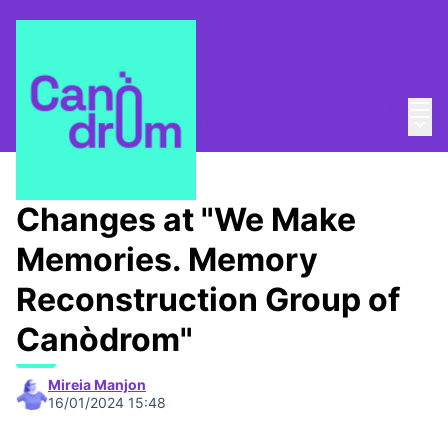
Mai
Log in
Main
Taula de Memòries
/
📆 Trobades
Changes at "We Make
Memories. Memory
Reconstruction Group of
Canòdrom"
Mireia Manjon
16/01/2024 15:48