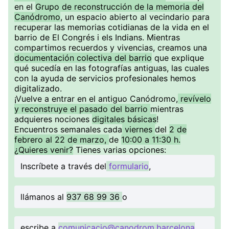
en el
Grupo de reconstrucción de la memoria del
Canódromo
, un espacio abierto al vecindario para
recuperar las memorias cotidianas de la vida en el
barrio de El Congrés i els Indians. Mientras
compartimos recuerdos y vivencias, creamos una
documentación colectiva del barrio
que explique
qué sucedía en las fotografías antiguas, las cuales
con la ayuda de servicios profesionales hemos
digitalizado.
¡Vuelve a entrar en el antiguo Canódromo,
revívelo
y reconstruye el pasado del barrio
mientras
adquieres nociones
digitales básicas
!
Encuentros semanales cada
viernes
del
2 de
febrero al 22 de marzo,
de
10:00 a 11:30 h.
¿Quieres venir?
Tienes varias opciones:
Inscríbete a través del
formulario
,
llámanos al
937 68 99 36
o
escribe a
comunicacio@canodrom.barcelona