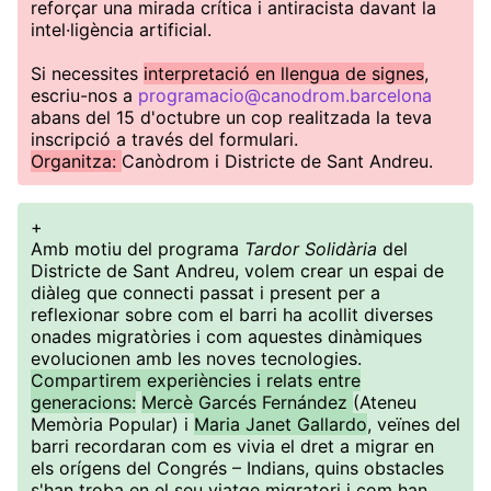
reforçar una mirada crítica i antiracista davant la
intel·ligència artificial.
Si necessites
interpretació en llengua de signes
,
escriu-nos a
programacio@canodrom.barcelona
abans del 15 d'octubre un cop realitzada la teva
inscripció a través del formulari.
Organitza:
Canòdrom i Districte de Sant Andreu.
+
Amb motiu del programa
Tardor Solidària
del
Districte de Sant Andreu, volem crear un espai de
diàleg que connecti passat i present per a
reflexionar sobre com el barri ha acollit diverses
onades migratòries i com aquestes dinàmiques
evolucionen amb les noves tecnologies.
Compartirem experiències i relats entre
generacions:
Mercè Garcés Fernández
(Ateneu
Memòria Popular) i
Maria Janet Gallardo
, veïnes del
barri recordaran com es vivia el dret a migrar en
els orígens del Congrés – Indians, quins obstacles
s'han troba en el seu viatge migratori i com han