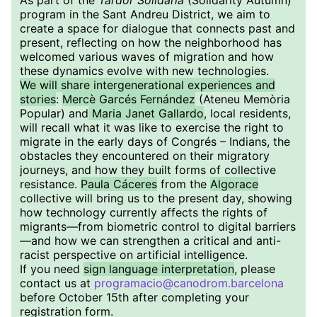
As part of the
Tardor Solidària
(Solidarity Autumn)
program in the Sant Andreu District, we aim to
create a space for dialogue that connects past and
present, reflecting on how the neighborhood has
welcomed various waves of migration and how
these dynamics evolve with new technologies.
We will share intergenerational experiences and
stories
:
Mercè Garcés Fernández
(Ateneu Memòria
Popular) and
Maria Janet Gallardo
, local residents,
will recall what it was like to exercise the right to
migrate in the early days of Congrés – Indians, the
obstacles they encountered on their migratory
journeys, and how they built forms of collective
resistance.
Paula Cáceres
from the
Algorace
collective will bring us to the present day, showing
how technology currently affects the rights of
migrants—from biometric control to digital barriers
—and how we can strengthen a critical and anti-
racist perspective on artificial intelligence.
If you need
sign language interpretation
, please
contact us at
programacio@canodrom.barcelona
before October 15th after completing your
registration form.