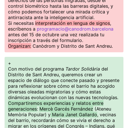
derechos de las personas migradas, desde el
control biométrico hasta las barreras digitales, y
cómo podemos fortalecer una mirada crítica y
antirracista ante la inteligencia artificial.
Si necesitas
interpretación en lengua de signos
,
escríbenos a
programacio@canodrom.barcelona
antes del 15 de octubre una vez realizada tu
inscripción a través del formulario.
Organizan:
Canòdrom y Distrito de Sant Andreu.
+
Con motivo del programa
Tardor Solidària
del
Distrito de Sant Andreu, queremos crear un
espacio de diálogo que conecte pasado y presente
para reflexionar sobre cómo el barrio ha acogido
diversas oleadas migratorias y cómo estas
dinámicas evolucionan con las nuevas tecnologías.
Compartiremos experiencias y relatos entre
generaciones
:
Mercè Garcés Fernández
(Ateneu
Memòria Popular) y
Maria Janet Gallardo
, vecinas
del barrio, recordarán cómo se vivía el derecho a
migrar en los orígenes del Congrés – Indians, qué