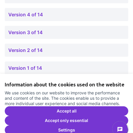
Version 4 of 14
Version 3 of 14
Version 2 of 14
Version 1 of 14
Information about the cookies used on the website
Terms of Service
We use cookies on our website to improve the performance
Cookie settings
and content of the site. The cookies enable us to provide a
Comunitat Canòdrom at Facebook
(External link)
Comunitat Canòdrom at Instagram
(External link)
Comunitat Canòdrom at YouTube
(External link)
English
more individual user experience and social media channels.
Triar la llengua
Elegir el idioma
Choose language
Accept all
Accept only essential
Settings
C
(E
(External link)