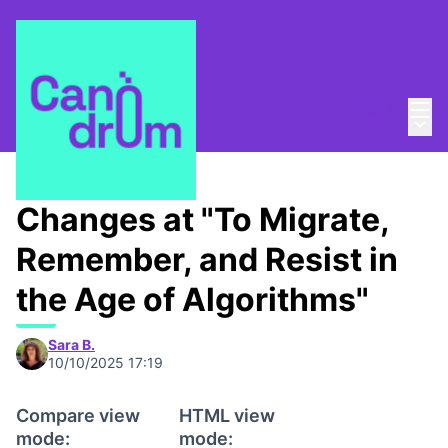
Mai
Log in
Main
About
/
Canòdrom Obert
Changes at "To Migrate,
Remember, and Resist in
the Age of Algorithms"
Sara B.
10/10/2025 17:19
Compare view
HTML view
mode:
mode: