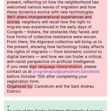
present, reflecting on how the neighborhood has
welcomed various waves of migration and how
these dynamics evolve with new technologies.
We’ll share intergenerational experiences and
stories
: neighbors will recall how the right to
migrate was experienced in the early days of
Congrés – Indians, the obstacles they faced, and
how forms of collective resistance were woven.
From there, the Algorace collective will bring us to
the present, showing how technology today affects
the rights of migrants — from biometric control to
digital barriers — and how we can foster a critical,
anti-racist perspective on artificial intelligence.
If you need
sign language interpretation
, please
contact us at
programacio@canodrom.barcelona
before October 15th after completing your
registration form.
Organized by:
Canòdrom and the Sant Andreu
District.
+