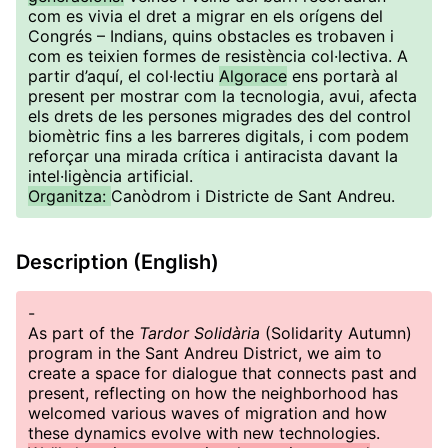
com es vivia el dret a migrar en els orígens del
Congrés – Indians, quins obstacles es trobaven i
com es teixien formes de resistència col·lectiva. A
partir d’aquí, el col·lectiu
Algorace
ens portarà al
present per mostrar com la tecnologia, avui, afecta
els drets de les persones migrades des del control
biomètric fins a les barreres digitals, i com podem
reforçar una mirada crítica i antiracista davant la
intel·ligència artificial.
Organitza:
Canòdrom i Districte de Sant Andreu.
Description (English)
-
As part of the
Tardor Solidària
(Solidarity Autumn)
program in the Sant Andreu District, we aim to
create a space for dialogue that connects past and
present, reflecting on how the neighborhood has
welcomed various waves of migration and how
these dynamics evolve with new technologies.