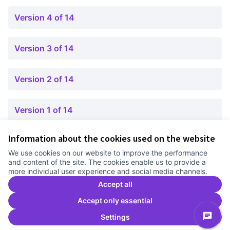
Version 4 of 14
Version 3 of 14
Version 2 of 14
Version 1 of 14
Information about the cookies used on the website
Terms of Service
We use cookies on our website to improve the performance
Cookie settings
and content of the site. The cookies enable us to provide a
Comunitat Canòdrom at Facebook
(External link)
Comunitat Canòdrom at Instagram
(External link)
Comunitat Canòdrom at YouTube
(External link)
English
more individual user experience and social media channels.
Triar la llengua
Elegir el idioma
Choose language
Accept all
Accept only essential
Settings
C
(E
(External link)
Website made with
free software
.
(External link)