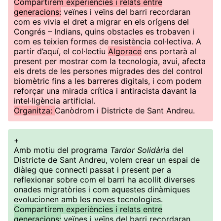
Compartirem experiències i relats entre
generacions:
veïnes i veïns del barri recordaran
com es vivia el dret a migrar en els orígens del
Congrés – Indians, quins obstacles es trobaven i
com es teixien formes de resistència col·lectiva. A
partir d’aquí, el col·lectiu
Algorace
ens portarà al
present per mostrar com la tecnologia, avui, afecta
els drets de les persones migrades des del control
biomètric fins a les barreres digitals, i com podem
reforçar una mirada crítica i antiracista davant la
intel·ligència artificial.
Organitza:
Canòdrom i Districte de Sant Andreu.
+
Amb motiu del programa
Tardor Solidària
del
Districte de Sant Andreu, volem crear un espai de
diàleg que connecti passat i present per a
reflexionar sobre com el barri ha acollit diverses
onades migratòries i com aquestes dinàmiques
evolucionen amb les noves tecnologies.
Compartirem experiències i relats entre
generacions:
veïnes i veïns del barri recordaran