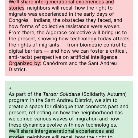
We’ll share intergenerational experiences and
stories
: neighbors will recall how the right to
migrate was experienced in the early days of
Congrés – Indians, the obstacles they faced, and
how forms of collective resistance were woven.
From there, the Algorace collective will bring us to
the present, showing how technology today affects
the rights of migrants — from biometric control to
digital barriers — and how we can foster a critical,
anti-racist perspective on artificial intelligence.
Organized by:
Canòdrom and the Sant Andreu
District.
+
As part of the
Tardor Solidària
(Solidarity Autumn)
program in the Sant Andreu District, we aim to
create a space for dialogue that connects past and
present, reflecting on how the neighborhood has
welcomed various waves of migration and how
these dynamics evolve with new technologies.
We’ll share intergenerational experiences and
stories
: neighbors will recall how the right to