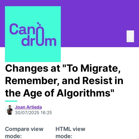
Mai
Log in
Main
About
/
Canòdrom Obert
Changes at "To Migrate,
Remember, and Resist in
the Age of Algorithms"
Joan Artieda
30/07/2025 16:25
Compare view
HTML view
mode:
mode: