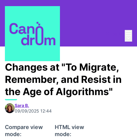
Mai
Log in
Main
About
/
Canòdrom Obert
Changes at "To Migrate,
Remember, and Resist in
the Age of Algorithms"
Sara B.
09/09/2025 12:44
Compare view
HTML view
mode:
mode: