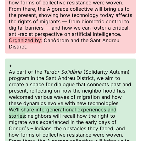
how forms of collective resistance were woven.
From there, the Algorace collective will bring us to
the present, showing how technology today affects
the rights of migrants — from biometric control to
digital barriers — and how we can foster a critical,
anti-racist perspective on artificial intelligence.
Organized by:
Canòdrom and the Sant Andreu
District.
+
As part of the
Tardor Solidària
(Solidarity Autumn)
program in the Sant Andreu District, we aim to
create a space for dialogue that connects past and
present, reflecting on how the neighborhood has
welcomed various waves of migration and how
these dynamics evolve with new technologies.
We’ll share intergenerational experiences and
stories
: neighbors will recall how the right to
migrate was experienced in the early days of
Congrés – Indians, the obstacles they faced, and
how forms of collective resistance were woven.