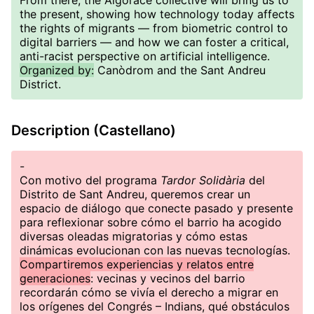
From there, the Algorace collective will bring us to
the present, showing how technology today affects
the rights of migrants — from biometric control to
digital barriers — and how we can foster a critical,
anti-racist perspective on artificial intelligence.
Organized by:
Canòdrom and the Sant Andreu
District.
Description (Castellano)
-
Con motivo del programa
Tardor Solidària
del
Distrito de Sant Andreu, queremos crear un
espacio de diálogo que conecte pasado y presente
para reflexionar sobre cómo el barrio ha acogido
diversas oleadas migratorias y cómo estas
dinámicas evolucionan con las nuevas tecnologías.
Compartiremos experiencias y relatos entre
generaciones
: vecinas y vecinos del barrio
recordarán cómo se vivía el derecho a migrar en
los orígenes del Congrés – Indians, qué obstáculos