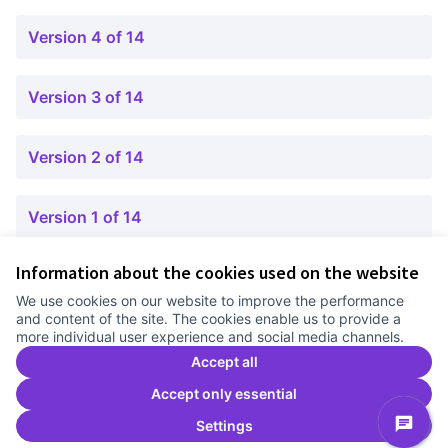
Version 4 of 14
Version 3 of 14
Version 2 of 14
Version 1 of 14
Information about the cookies used on the website
Terms of Service
We use cookies on our website to improve the performance
Cookie settings
and content of the site. The cookies enable us to provide a
Comunitat Canòdrom at Facebook
(External link)
Comunitat Canòdrom at Instagram
(External link)
Comunitat Canòdrom at YouTube
(External link)
English
more individual user experience and social media channels.
Triar la llengua
Elegir el idioma
Choose language
Accept all
Accept only essential
Settings
C
(E
(External link)
Website made with
free software
.