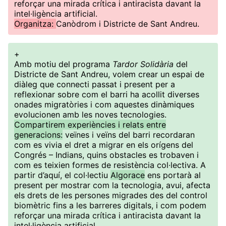
reforçar una mirada crítica i antiracista davant la
intel·ligència artificial.
Organitza:
Canòdrom i Districte de Sant Andreu.
+
Amb motiu del programa
Tardor Solidària
del
Districte de Sant Andreu, volem crear un espai de
diàleg que connecti passat i present per a
reflexionar sobre com el barri ha acollit diverses
onades migratòries i com aquestes dinàmiques
evolucionen amb les noves tecnologies.
Compartirem experiències i relats entre
generacions:
veïnes i veïns del barri recordaran
com es vivia el dret a migrar en els orígens del
Congrés – Indians, quins obstacles es trobaven i
com es teixien formes de resistència col·lectiva. A
partir d’aquí, el col·lectiu
Algorace
ens portarà al
present per mostrar com la tecnologia, avui, afecta
els drets de les persones migrades des del control
biomètric fins a les barreres digitals, i com podem
reforçar una mirada crítica i antiracista davant la
intel·ligència artificial.