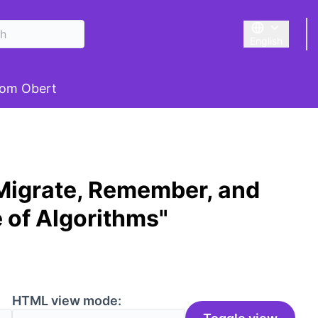
English
Triar la llengu
om Obert
Migrate, Remember, and
e of Algorithms"
HTML view mode: