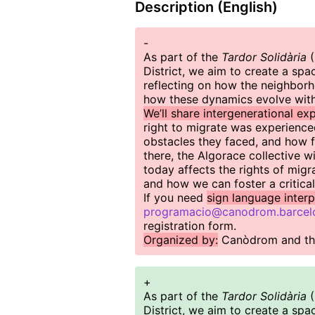
Description (English)
-
As part of the
Tardor Solidària
(
District, we aim to create a spa
reflecting on how the neighbor
how these dynamics evolve with
We’ll share intergenerational ex
right to migrate was experienced
obstacles they faced, and how 
there, the Algorace collective w
today affects the rights of migr
and how we can foster a critical, 
If you need
sign language interp
programacio@canodrom.barcel
registration form.
Organized by:
Canòdrom and the
+
As part of the
Tardor Solidària
(
District, we aim to create a spa