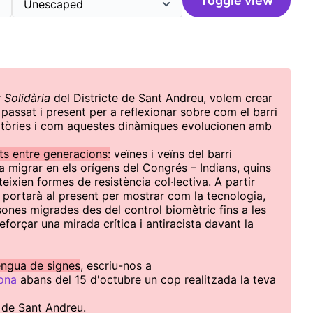
Toggle view
 Solidària
del Districte de Sant Andreu, volem crear
passat i present per a reflexionar sobre com el barri
ratòries i com aquestes dinàmiques evolucionen amb
ts entre generacions:
veïnes i veïns del barri
a migrar en els orígens del Congrés – Indians, quins
eixien formes de resistència col·lectiva. A partir
portarà al present per mostrar com la tecnologia,
rsones migrades des del control biomètric fins a les
eforçar una mirada crítica i antiracista davant la
lengua de signes
, escriu-nos a
ona
abans del 15 d'octubre un cop realitzada la teva
.
 de Sant Andreu.