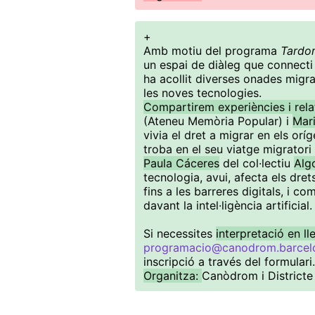
+
Amb motiu del programa
Tardor
un espai de diàleg que connecti 
ha acollit diverses onades mig
les noves tecnologies.
Compartirem experiències i rela
(Ateneu Memòria Popular) i
Mari
vivia el dret a migrar en els orí
troba en el seu viatge migratori 
Paula Cáceres
del col·lectiu
Alg
tecnologia, avui, afecta els dre
fins a les barreres digitals, i c
davant la intel·ligència artificial.
Si necessites
interpretació en l
programacio@canodrom.barcel
inscripció a través del formulari
Organitza:
Canòdrom i Districte