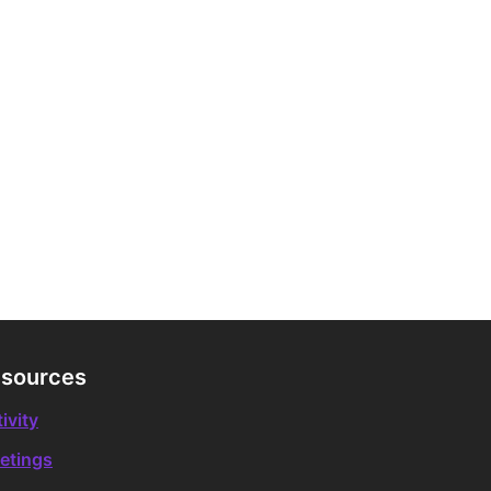
sources
ivity
etings