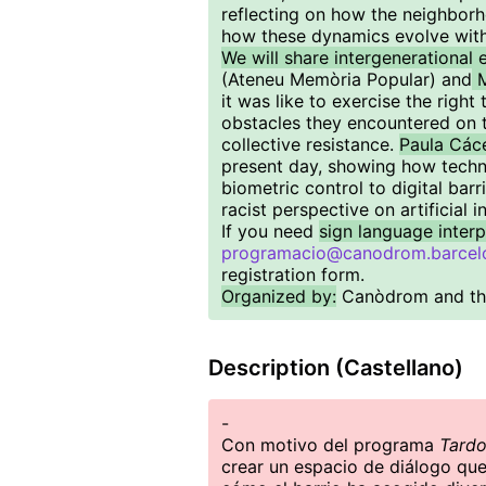
reflecting on how the neighbor
how these dynamics evolve with
We will share intergenerational 
(Ateneu Memòria Popular) and
M
it was like to exercise the right
obstacles they encountered on t
collective resistance.
Paula Các
present day, showing how techn
biometric control to digital bar
racist perspective on artificial i
If you need
sign language interp
programacio@canodrom.barcel
registration form.
Organized by:
Canòdrom and the
Description (Castellano)
-
Con motivo del programa
Tardo
crear un espacio de diálogo qu