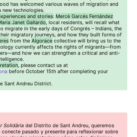
hood has welcomed various waves of migration and
 new technologies.
experiences and stories
:
Mercè Garcés Fernández
aria Janet Gallardo
, local residents, will recall what
 to migrate in the early days of Congrés – Indians, the
heir migratory journeys, and how they built forms of
eres
from the
Algorace
collective will bring us to the
ology currently affects the rights of migrants—from
riers—and how we can strengthen a critical and anti-
ntelligence.
retation
, please contact us at
ona
before October 15th after completing your
 Sant Andreu District.
r Solidària
del Distrito de Sant Andreu, queremos
e conecte pasado y presente para reflexionar sobre