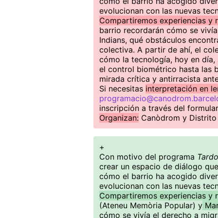
cómo el barrio ha acogido dive
evolucionan con las nuevas tecn
Compartiremos experiencias y r
barrio recordarán cómo se vivía
Indians, qué obstáculos encontr
colectiva. A partir de ahí, el c
cómo la tecnología, hoy en día,
el control biométrico hasta las
mirada crítica y antirracista ante 
Si necesitas
interpretación en l
programacio@canodrom.barcel
inscripción a través del formular
Organizan:
Canòdrom y Distrito
+
Con motivo del programa
Tardo
crear un espacio de diálogo qu
cómo el barrio ha acogido dive
evolucionan con las nuevas tecn
Compartiremos experiencias y r
(Ateneu Memòria Popular) y
Mar
cómo se vivía el derecho a migr