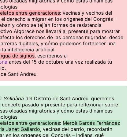
rsas oleadas migratorias y cómo estas dinámicas
ologías.
elatos entre generaciones
: vecinas y vecinos del
 el derecho a migrar en los orígenes del Congrés –
aban y cómo se tejían formas de resistencia
olectivo Algorace nos llevará al presente para mostrar
 afecta los derechos de las personas migradas, desde
 barreras digitales, y cómo podemos fortalecer una
la inteligencia artificial.
engua de signos
, escríbenos a
ona
antes del 15 de octubre una vez realizada tu
io.
 de Sant Andreu.
r Solidària
del Distrito de Sant Andreu, queremos
e conecte pasado y presente para reflexionar sobre
rsas oleadas migratorias y cómo estas dinámicas
ologías.
elatos entre generaciones
:
Mercè Garcés Fernández
ia Janet Gallardo
, vecinas del barrio, recordarán
ar en los orígenes del Congrés – Indians, qué