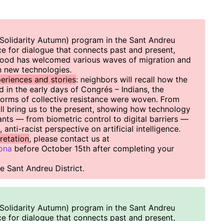
Solidarity Autumn) program in the Sant Andreu
ce for dialogue that connects past and present,
hood has welcomed various waves of migration and
 new technologies.
periences and stories
: neighbors will recall how the
 in the early days of Congrés – Indians, the
forms of collective resistance were woven. From
ill bring us to the present, showing how technology
ants — from biometric control to digital barriers —
anti-racist perspective on artificial intelligence.
retation
, please contact us at
ona
before October 15th after completing your
 Sant Andreu District.
Solidarity Autumn) program in the Sant Andreu
ce for dialogue that connects past and present,