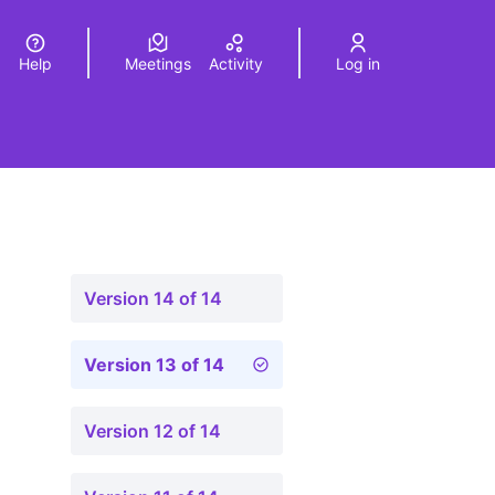
Help
Meetings
Activity
Log in
a
Elegir el idioma
Choose language
Version 14 of 14
Version 13 of 14
Version 12 of 14