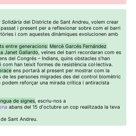
 Solidària
del Districte de Sant Andreu, volem crear
passat i present per a reflexionar sobre com el barri
ratòries i com aquestes dinàmiques evolucionen amb
ts entre generacions:
Mercè Garcés Fernández
a Janet Gallardo
, veïnes del barri recordaran com es
gens del Congrés – Indians, quins obstacles s'han
i com han teixit formes de resistència col·lectiva.
orace
ens portarà al present per mostrar com la
ts de les persones migrades des del control biomètric
om podem reforçar una mirada crítica i antiracista
lengua de signes
, escriu-nos a
ona
abans del 15 d'octubre un cop realitzada la teva
.
 de Sant Andreu.