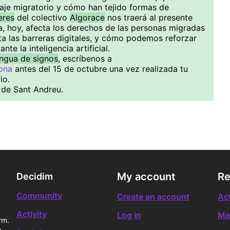
aje migratorio y cómo han tejido formas de
eres
del colectivo
Algorace
nos traerá al presente
, hoy, afecta los derechos de las personas migradas
ta las barreras digitales, y cómo podemos reforzar
nte la inteligencia artificial.
engua de signos
, escríbenos a
ona
antes del 15 de octubre una vez realizada tu
io.
 de Sant Andreu.
My account
Re
Decidim
Community
Create an account
Act
Activity
Log in
Me
rm.
e