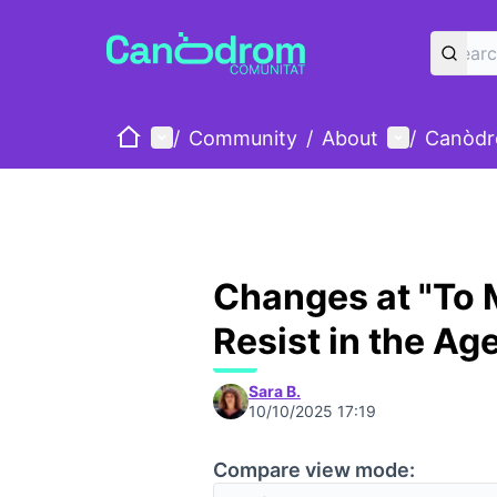
Home
Main menu
User menu
/
Community
/
About
/
Canòdr
Changes at "To 
Resist in the Ag
Sara B.
10/10/2025 17:19
Compare view mode: