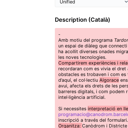
Description (Català)
-
Amb motiu del programa
Tardor
un espai de diàleg que connecti 
ha acollit diverses onades mig
les noves tecnologies.
Compartirem experiències i rela
recordaran com es vivia el dret 
obstacles es trobaven i com es t
d’aquí, el col·lectiu
Algorace
ens 
avui, afecta els drets de les pe
barreres digitals, i com podem r
intel·ligència artificial.
Si necessites
interpretació en l
programacio@canodrom.barcel
inscripció a través del formulari
Organitza:
Canòdrom i Districte