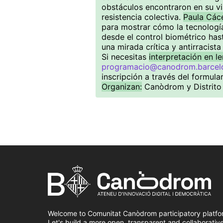
obstáculos encontraron en su vi
resistencia colectiva.
Paula Các
para mostrar cómo la tecnología
desde el control biométrico has
una mirada crítica y antirracista a
Si necesitas
interpretación en l
programacio@canodrom.barcel
inscripción a través del formular
Organizan:
Canòdrom y Distrito
Welcome to Comunitat Canòdrom participatory platfo
Let's build a more open, transparent and collaborativ