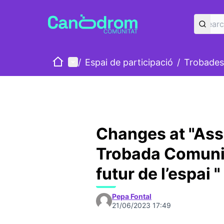
Home
Main menu
/
Espai de participació
/
Trobades
Changes at "Ass
Trobada Comunit
futur de l’espai "
Pepa Fontal
21/06/2023 17:49