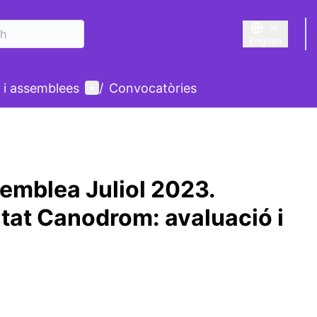
English
Triar la llengu
User menu
 i assemblees
/
Convocatòries
emblea Juliol 2023.
at Canodrom: avaluació i