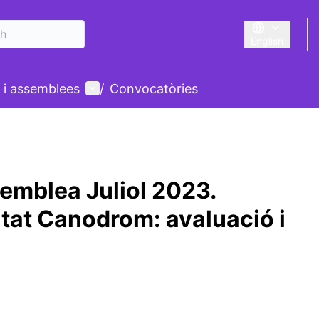
English
Triar la llengu
User menu
 i assemblees
/
Convocatòries
emblea Juliol 2023.
at Canodrom: avaluació i