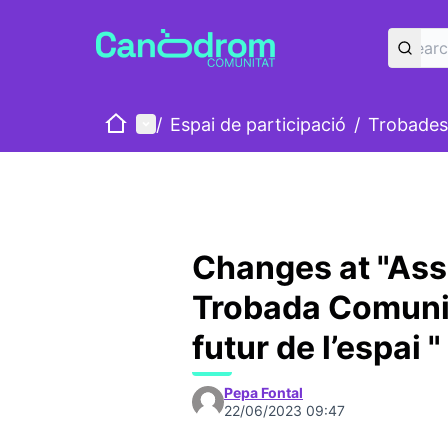
Home
Main menu
/
Espai de participació
/
Trobades
Changes at "Ass
Trobada Comunit
futur de l’espai "
Pepa Fontal
22/06/2023 09:47