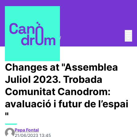
Mai
Log in
Main
Trobades i assemblees
/
Convocatòries
Changes at "Assemblea
Juliol 2023. Trobada
Comunitat Canodrom:
avaluació i futur de l’espai
"
Pepa Fontal
21/06/2023 13:45