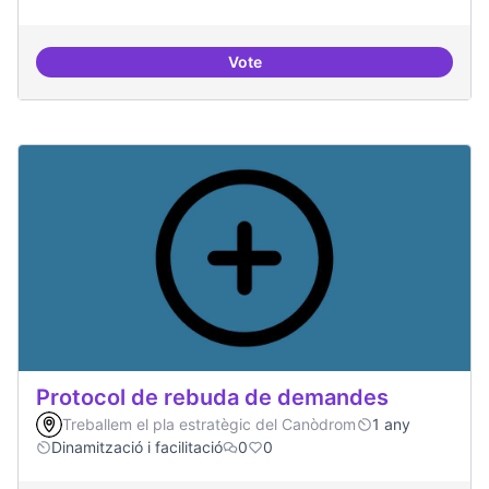
Vote
Espai on la gent expressi i donar
Protocol de rebuda de demandes
Treballem el pla estratègic del Canòdrom
1 any
Dinamització i facilitació
0
0