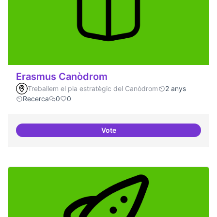
Erasmus Canòdrom
Treballem el pla estratègic del Canòdrom
2 anys
Recerca
0
0
Vote
Erasmus Canòdrom