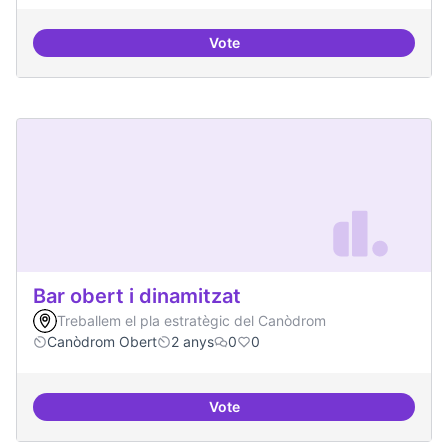
Vote
Beques de recerca per investiga
Bar obert i dinamitzat
Treballem el pla estratègic del Canòdrom
Canòdrom Obert
2 anys
0
0
Vote
Bar obert i dinamitzat