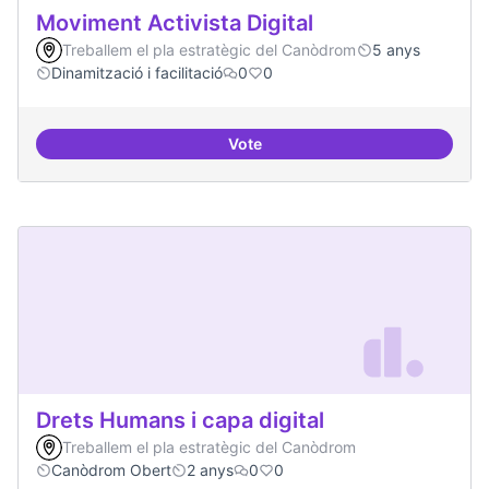
Moviment Activista Digital
Treballem el pla estratègic del Canòdrom
5 anys
Dinamització i facilitació
0
0
Vote
Moviment Activista Digital
Drets Humans i capa digital
Treballem el pla estratègic del Canòdrom
Canòdrom Obert
2 anys
0
0