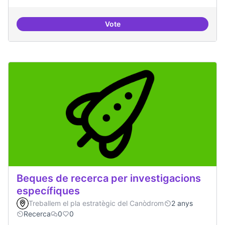
Vote
Drets Humans i capa digital
Beques de recerca per investigacions
específiques
Treballem el pla estratègic del Canòdrom
2 anys
Recerca
0
0