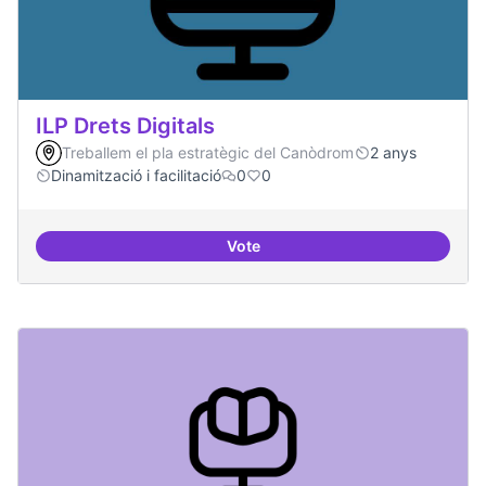
ILP Drets Digitals
Treballem el pla estratègic del Canòdrom
2 anys
Dinamització i facilitació
0
0
Vote
ILP Drets Digitals