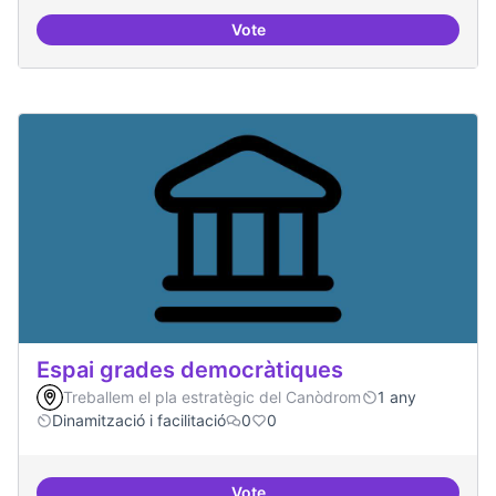
Vote
Protocol de rebuda de demande
Espai grades democràtiques
Treballem el pla estratègic del Canòdrom
1 any
Dinamització i facilitació
0
0
Vote