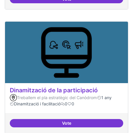
Espai grades democràtiques
Dinamització de la participació
Treballem el pla estratègic del Canòdrom
1 any
Dinamització i facilitació
0
0
Vote
Dinamització de la participació