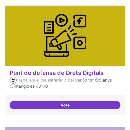
Punt de defensa de Drets Digitals
Treballem el pla estratègic del Canòdrom
5 anys
Intangibles
0
0
Vote
Punt de defensa de Drets Digitals