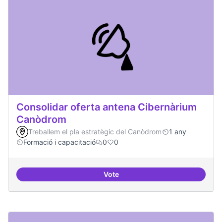
Consolidar oferta antena Cibernàrium
Canòdrom
Treballem el pla estratègic del Canòdrom
1 any
Formació i capacitació
0
0
Vote
Consolidar oferta antena Ciber