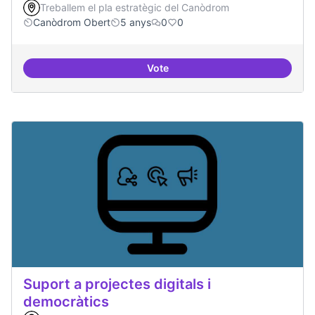
Treballem el pla estratègic del Canòdrom
Canòdrom Obert
5 anys
0
0
Vote
Treball en xarxa amb projectes i
Suport a projectes digitals i
democràtics