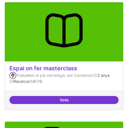
Espai on fer masterclass
Treballem el pla estratègic del Canòdrom
2 anys
Recerca
0
0
Vote
Espai on fer masterclass