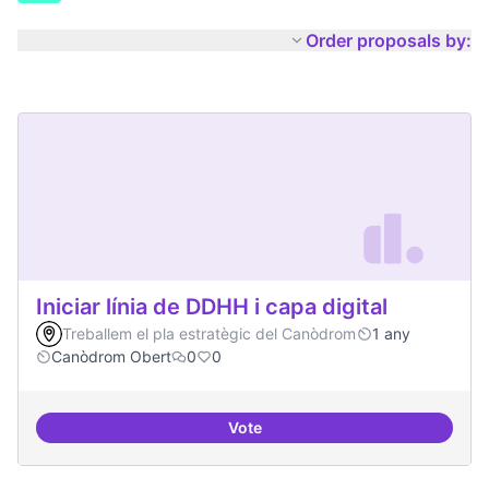
Order proposals by:
Iniciar línia de DDHH i capa digital
Treballem el pla estratègic del Canòdrom
1 any
Canòdrom Obert
0
0
Vote
Iniciar línia de DDHH i capa digita