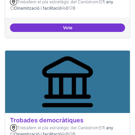
Treballem el pla estratègic del Canòdrom
1 any
Dinamització i facilitació
0
0
Vote
Suport a projectes digitals i dem
Trobades democràtiques
Treballem el pla estratègic del Canòdrom
1 any
Dinamització i facilitació
0
0