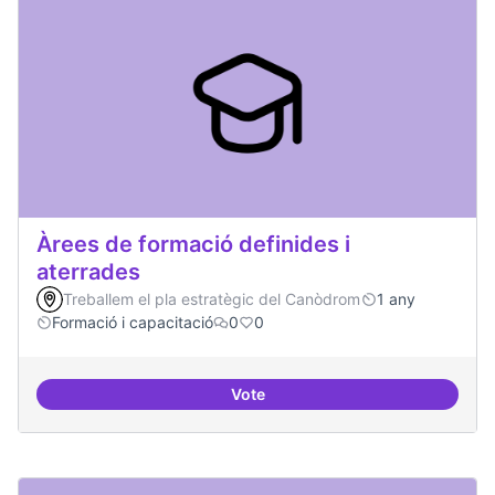
Àrees de formació definides i
aterrades
Treballem el pla estratègic del Canòdrom
1 any
Formació i capacitació
0
0
Vote
Àrees de formació definides i at