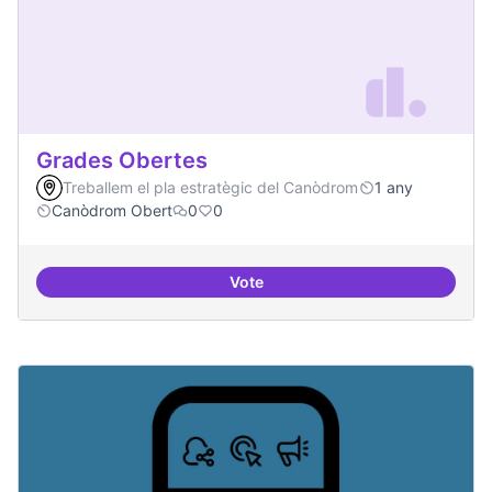
Grades Obertes
Treballem el pla estratègic del Canòdrom
1 any
Canòdrom Obert
0
0
Vote
Grades Obertes