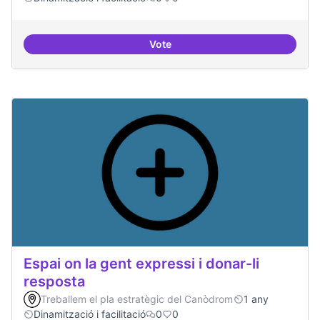
Vote
Trobades democràtiques
Espai on la gent expressi i donar-li
resposta
Treballem el pla estratègic del Canòdrom
1 any
Dinamització i facilitació
0
0