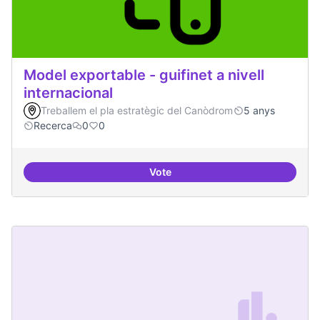
Model exportable - guifinet a nivell
internacional
Treballem el pla estratègic del Canòdrom
5 anys
Recerca
0
0
Vote
Model exportable - guifinet a nive