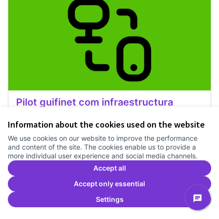
Pilot guifinet com infraestructura
Treballem el pla estratègic del Canòdrom
1 any
Information about the cookies used on the website
Recerca
0
0
We use cookies on our website to improve the performance
and content of the site. The cookies enable us to provide a
more individual user experience and social media channels.
Vote
Pilot guifinet com infraestructur
Accept all
Accept only essential
Settings