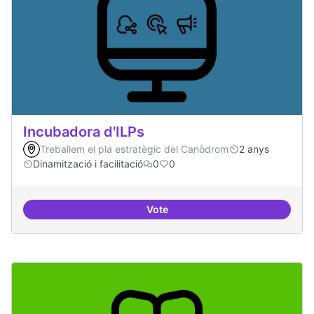
Incubadora d'ILPs
Treballem el pla estratègic del Canòdrom
2 anys
Dinamització i facilitació
0
0
Vote
Incubadora d'ILPs