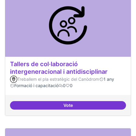
Tallers de col·laboració
intergeneracional i antidisciplinar
Treballem el pla estratègic del Canòdrom
1 any
Formació i capacitació
0
0
Vote
Tallers de col·laboració intergene