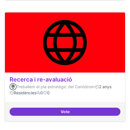
Recerca i re-avaluació
Treballem el pla estratègic del Canòdrom
2 anys
Residències
0
0
Vote
Recerca i re-avaluació