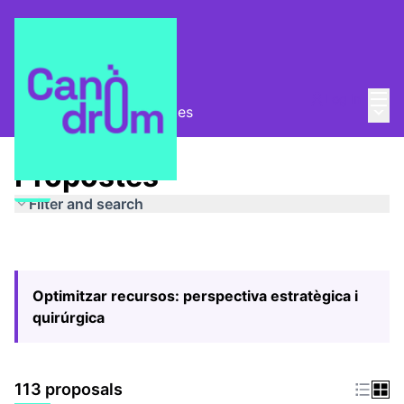
Mai
Log in
Main
Pla Estratègic
/
Propostes
Propostes
Filter and search
Optimitzar recursos: perspectiva estratègica i
quirúrgica
113 proposals