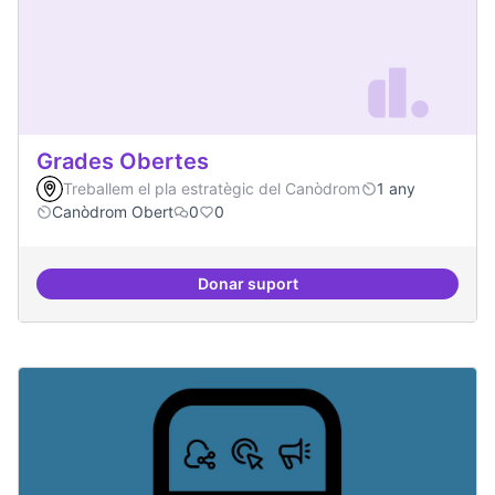
Grades Obertes
Treballem el pla estratègic del Canòdrom
1 any
Canòdrom Obert
0
0
Donar suport
Grades Obertes