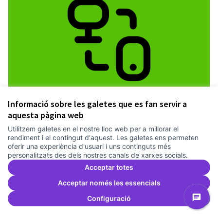
Pilot guifinet com infraestructura
Informació sobre les galetes que es fan servir a
Treballem el pla estratègic del Canòdrom
1 any
aquesta pàgina web
Recerca
0
0
Utilitzem galetes en el nostre lloc web per a millorar el
rendiment i el contingut d'aquest. Les galetes ens permeten
oferir una experiència d'usuari i uns continguts més
personalitzats des dels nostres canals de xarxes socials.
Donar suport
Pilot guifinet com infraestructur
Acceptar totes
Acceptar només les essencials
Configuració