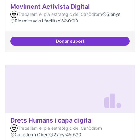
Moviment Activista Digital
Treballem el pla estratègic del Canòdrom
5 anys
Dinamització i facilitació
0
0
Donar suport
Moviment Activista Digital
Drets Humans i capa digital
Treballem el pla estratègic del Canòdrom
Canòdrom Obert
2 anys
0
0