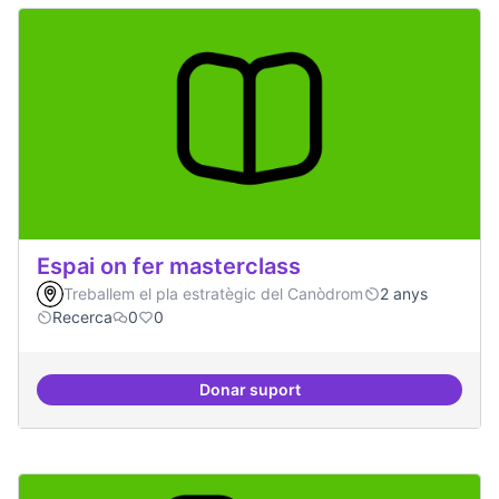
Espai on fer masterclass
Treballem el pla estratègic del Canòdrom
2 anys
Recerca
0
0
Donar suport
Espai on fer masterclass