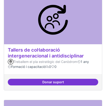
Tallers de col·laboració
intergeneracional i antidisciplinar
Treballem el pla estratègic del Canòdrom
1 any
Formació i capacitació
0
0
Donar suport
Tallers de col·laboració intergene