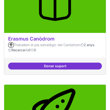
Erasmus Canòdrom
Treballem el pla estratègic del Canòdrom
2 anys
Recerca
0
0
Donar suport
Erasmus Canòdrom