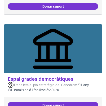
Donar suport
Protocol de rebuda de demande
Espai grades democràtiques
Treballem el pla estratègic del Canòdrom
1 any
Dinamització i facilitació
0
0
Donar suport