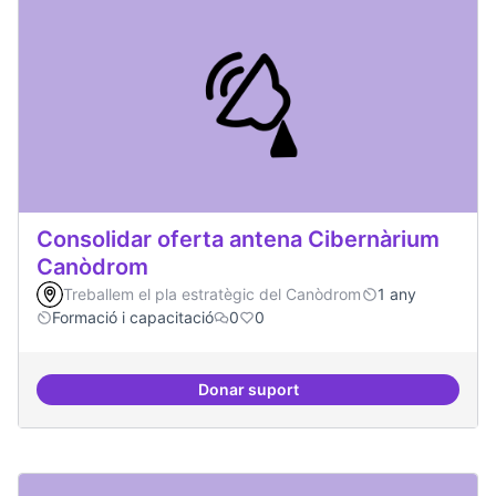
Consolidar oferta antena Cibernàrium
Canòdrom
Treballem el pla estratègic del Canòdrom
1 any
Formació i capacitació
0
0
Donar suport
Consolidar oferta antena Ciber