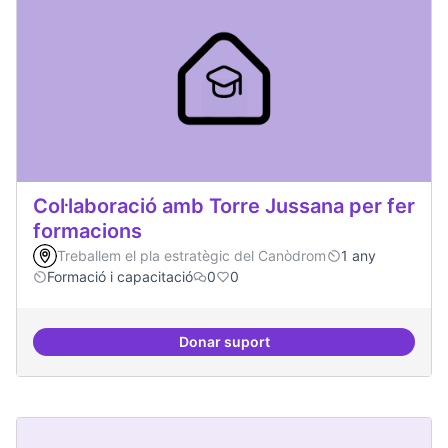
Col·laboració amb Torre Jussana per fer
formacions
Treballem el pla estratègic del Canòdrom
1 any
Formació i capacitació
0
0
Donar suport
Col·laboració amb Torre Jussana