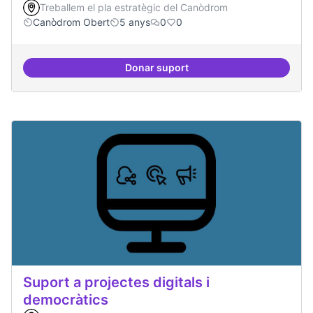
Treballem el pla estratègic del Canòdrom
Canòdrom Obert
5 anys
0
0
Donar suport
Treball en xarxa amb projectes i
Suport a projectes digitals i
democràtics