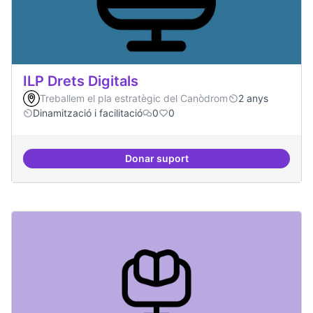
ILP Drets Digitals
Treballem el pla estratègic del Canòdrom
2 anys
Dinamització i facilitació
0
0
Donar suport
ILP Drets Digitals