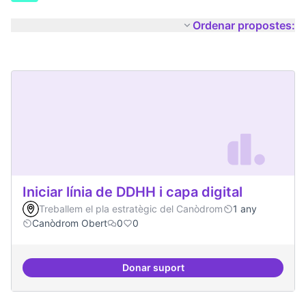
Ordenar propostes:
Iniciar línia de DDHH i capa digital
Treballem el pla estratègic del Canòdrom
1 any
Canòdrom Obert
0
0
Donar suport
Iniciar línia de DDHH i capa digita