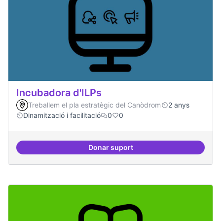
Incubadora d'ILPs
Treballem el pla estratègic del Canòdrom
2 anys
Dinamització i facilitació
0
0
Donar suport
Incubadora d'ILPs