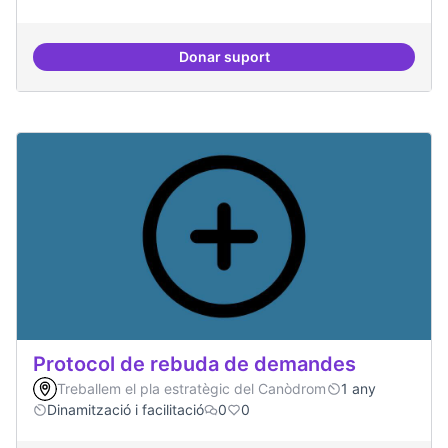
Donar suport
Espai on la gent expressi i donar
Protocol de rebuda de demandes
Treballem el pla estratègic del Canòdrom
1 any
Dinamització i facilitació
0
0