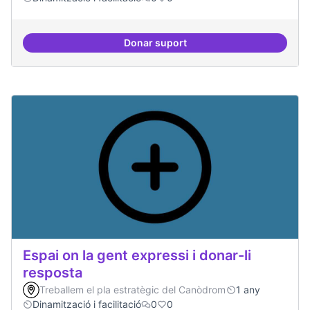
Donar suport
Trobades democràtiques
Espai on la gent expressi i donar-li
resposta
Treballem el pla estratègic del Canòdrom
1 any
Dinamització i facilitació
0
0