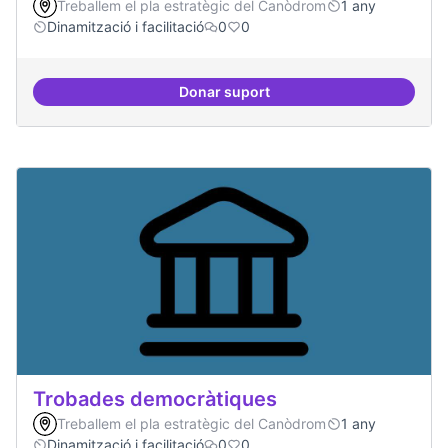
Treballem el pla estratègic del Canòdrom
1 any
Dinamització i facilitació
0
0
Donar suport
Suport a projectes digitals i dem
Trobades democràtiques
Treballem el pla estratègic del Canòdrom
1 any
Dinamització i facilitació
0
0