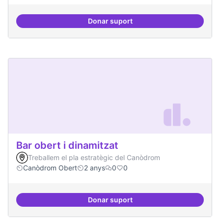
Donar suport
Beques de recerca per investiga
Bar obert i dinamitzat
Treballem el pla estratègic del Canòdrom
Canòdrom Obert
2 anys
0
0
Donar suport
Bar obert i dinamitzat