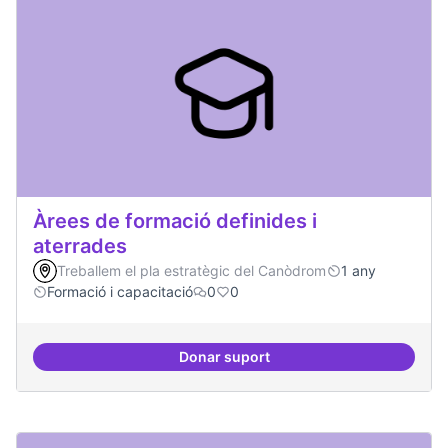
Àrees de formació definides i
aterrades
Treballem el pla estratègic del Canòdrom
1 any
Formació i capacitació
0
0
Donar suport
Àrees de formació definides i at