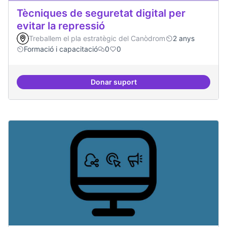
Tècniques de seguretat digital per
evitar la repressió
Treballem el pla estratègic del Canòdrom
2 anys
Formació i capacitació
0
0
Donar suport
Tècniques de seguretat digital per