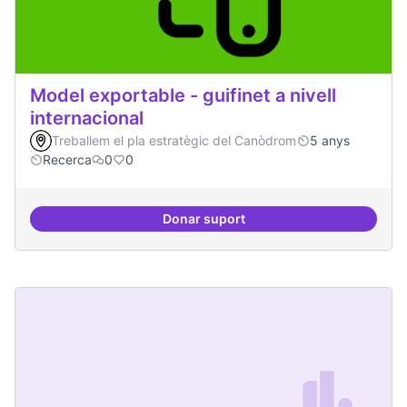
Model exportable - guifinet a nivell
internacional
Treballem el pla estratègic del Canòdrom
5 anys
Recerca
0
0
Donar suport
Model exportable - guifinet a nive