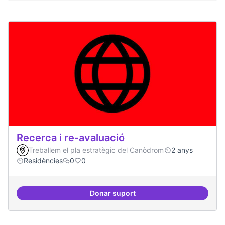
Recerca i re-avaluació
Treballem el pla estratègic del Canòdrom
2 anys
Residències
0
0
Donar suport
Recerca i re-avaluació