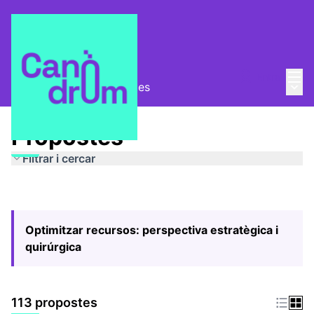
Menú
Entra
Menú 
Pla Estratègic
/
Propostes
Propostes
Filtrar i cercar
Optimitzar recursos: perspectiva estratègica i
quirúrgica
113 propostes