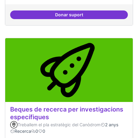
Donar suport
Drets Humans i capa digital
Beques de recerca per investigacions
específiques
Treballem el pla estratègic del Canòdrom
2 anys
Recerca
0
0