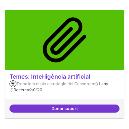
Temes: Intel·ligència artificial
Treballem el pla estratègic del Canòdrom
1 any
Recerca
0
0
Donar suport
Temes: Intel·ligència artificial