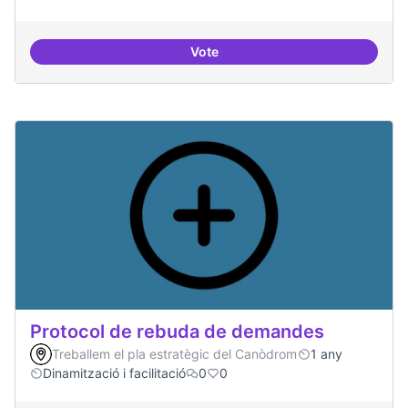
Vote
Espai on la gent expressi i donar
Protocol de rebuda de demandes
Treballem el pla estratègic del Canòdrom
1 any
Dinamització i facilitació
0
0