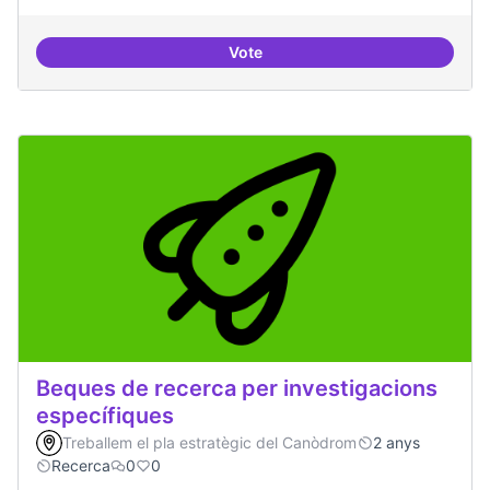
Vote
Drets Humans i capa digital
Beques de recerca per investigacions
específiques
Treballem el pla estratègic del Canòdrom
2 anys
Recerca
0
0