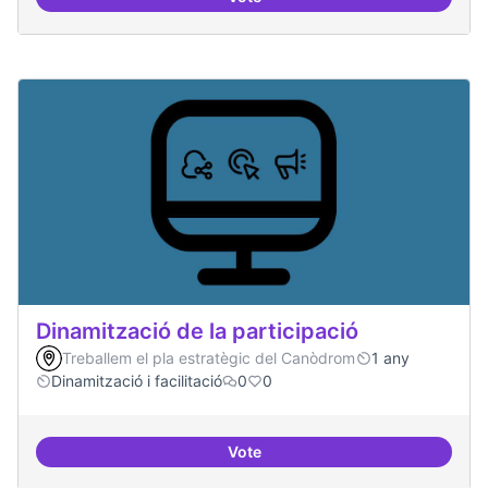
Espai grades democràtiques
Dinamització de la participació
Treballem el pla estratègic del Canòdrom
1 any
Dinamització i facilitació
0
0
Vote
Dinamització de la participació