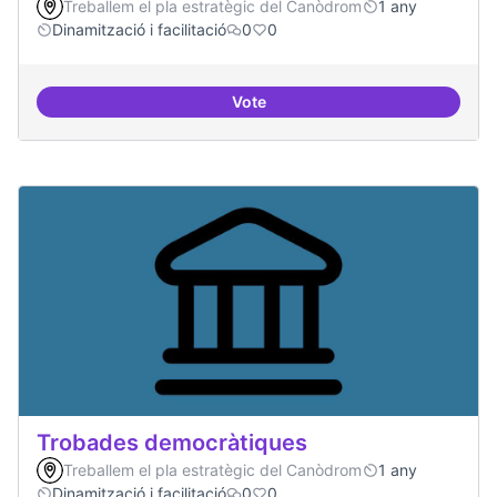
Treballem el pla estratègic del Canòdrom
1 any
Dinamització i facilitació
0
0
Vote
Suport a projectes digitals i dem
Trobades democràtiques
Treballem el pla estratègic del Canòdrom
1 any
Dinamització i facilitació
0
0