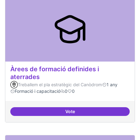
Àrees de formació definides i
aterrades
Treballem el pla estratègic del Canòdrom
1 any
Formació i capacitació
0
0
Vote
Àrees de formació definides i at