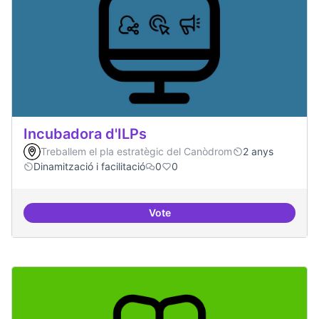
Incubadora d'ILPs
Treballem el pla estratègic del Canòdrom
2 anys
Dinamització i facilitació
0
0
Vote
Incubadora d'ILPs