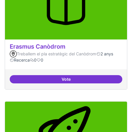
Erasmus Canòdrom
Treballem el pla estratègic del Canòdrom
2 anys
Recerca
0
0
Vote
Erasmus Canòdrom