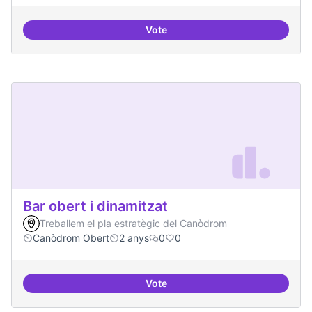
Vote
Beques de recerca per investiga
Bar obert i dinamitzat
Treballem el pla estratègic del Canòdrom
Canòdrom Obert
2 anys
0
0
Vote
Bar obert i dinamitzat