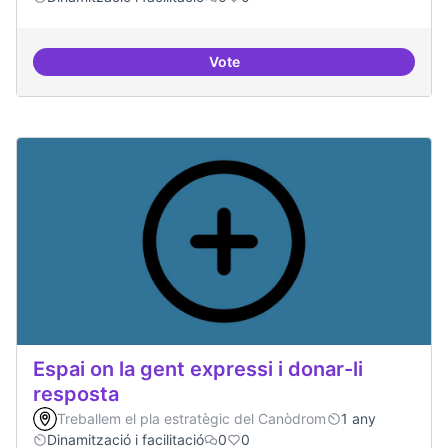
Vote
Trobades democràtiques
Espai on la gent expressi i donar-li
resposta
Treballem el pla estratègic del Canòdrom
1 any
Dinamització i facilitació
0
0