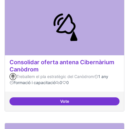
Consolidar oferta antena Cibernàrium
Canòdrom
Treballem el pla estratègic del Canòdrom
1 any
Formació i capacitació
0
0
Vote
Consolidar oferta antena Ciber