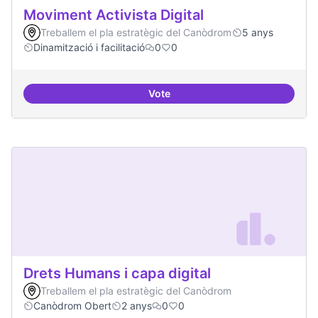
Moviment Activista Digital
Treballem el pla estratègic del Canòdrom
5 anys
Dinamització i facilitació
0
0
Vote
Moviment Activista Digital
Drets Humans i capa digital
Treballem el pla estratègic del Canòdrom
Canòdrom Obert
2 anys
0
0