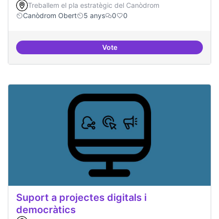
Treballem el pla estratègic del Canòdrom
Canòdrom Obert
5 anys
0
0
Vote
Treball en xarxa amb projectes i
Suport a projectes digitals i
democràtics