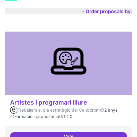
Order proposals by:
Artistes i programari lliure
Treballem el pla estratègic del Canòdrom
2 anys
Formació i capacitació
1
0
Vote