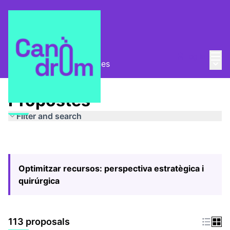
Mai
Log in
Main
Pla Estratègic
/
Propostes
Propostes
Filter and search
Optimitzar recursos: perspectiva estratègica i
quirúrgica
113 proposals