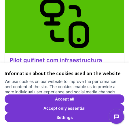
Pilot guifinet com infraestructura
Treballem el pla estratègic del Canòdrom
1 any
Information about the cookies used on the website
Recerca
0
0
We use cookies on our website to improve the performance
and content of the site. The cookies enable us to provide a
more individual user experience and social media channels.
Vote
Pilot guifinet com infraestructur
Accept all
Accept only essential
Settings