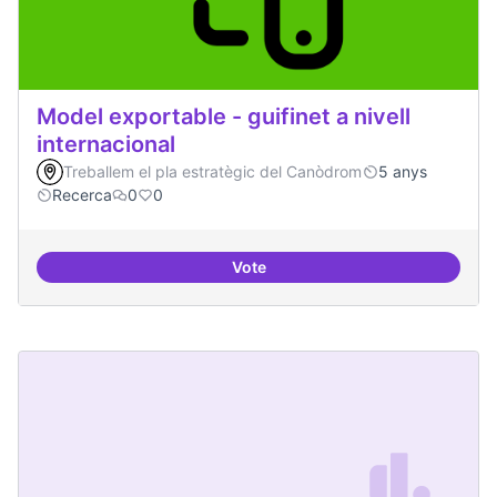
Model exportable - guifinet a nivell
internacional
Treballem el pla estratègic del Canòdrom
5 anys
Recerca
0
0
Vote
Model exportable - guifinet a nive