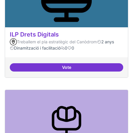
ILP Drets Digitals
Treballem el pla estratègic del Canòdrom
2 anys
Dinamització i facilitació
0
0
Vote
ILP Drets Digitals