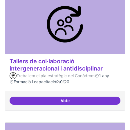
Tallers de col·laboració
intergeneracional i antidisciplinar
Treballem el pla estratègic del Canòdrom
1 any
Formació i capacitació
0
0
Vote
Tallers de col·laboració intergene