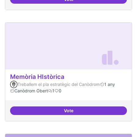
Artistes i programari lliure
Memòria HIstòrica
Treballem el pla estratègic del Canòdrom
1 any
Canòdrom Obert
1
0
Vote
Memòria HIstòrica