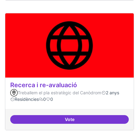
Recerca i re-avaluació
Treballem el pla estratègic del Canòdrom
2 anys
Residències
0
0
Vote
Recerca i re-avaluació