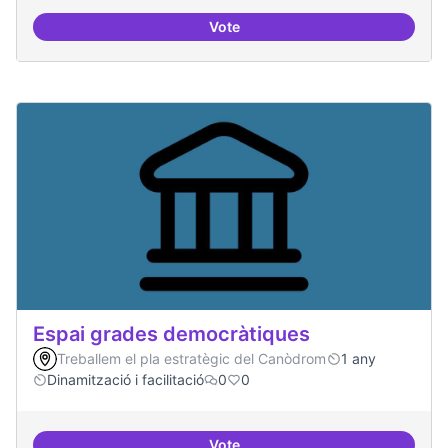
Vote
Protocol de rebuda de demande
Espai grades democràtiques
Treballem el pla estratègic del Canòdrom
1 any
Dinamització i facilitació
0
0
Vote