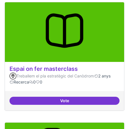
Espai on fer masterclass
Treballem el pla estratègic del Canòdrom
2 anys
Recerca
0
0
Vote
Espai on fer masterclass