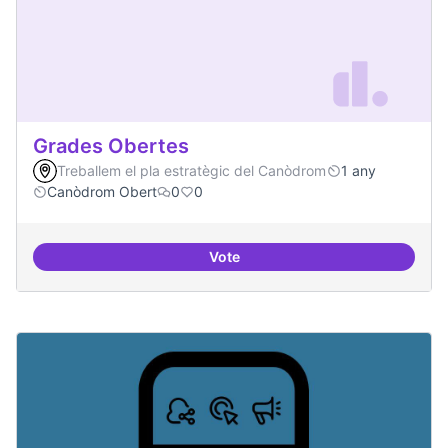
Grades Obertes
Treballem el pla estratègic del Canòdrom
1 any
Canòdrom Obert
0
0
Vote
Grades Obertes