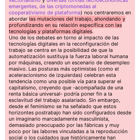
vectorialismo
y
diversas formas tecnoeconómicas
emergentes, de las criptomonedas al
cooperativismo de plataforma
) nos centraremos en
abordar
las mutaciones del trabajo, ahondando y
profundizando en su
relación específica con las
tecnologías y plataformas digitales
.
Uno de los debates en torno al impacto de las
tecnologías digitales en la reconfiguración del
trabajo se centra en la posibilidad de que la
automatización sustituya la fuerza laboral humana
por máquinas, creando un escenario de desempleo
masivo. Las posturas más optimistas (como el
aceleracionismo de izquierdas) celebran esta
tendencia como una posible vía para superar el
capitalismo, creyendo que -acompañada de una
renta básica universal- podría poner fin a la
esclavitud del trabajo asalariado. Sin embargo,
desde el feminismo se ha señalado que estos
horizontes postrabajo han sido configurados desde
un imaginario marcadamente masculinista,
demasiado preocupado por las fábricas y muy
poco por las labores vinculadas a la reproducción
social o los cuidados que históricamente han