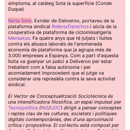
símptoma, al catàleg Sota la superfície (Conde
Duque)
Núria Soto
. Exrider de Deliveroo, portaveu de la
plataforma sindical
RidersxDerechos
i sòcia de la
cooperativa de plataforma de ciclomissatgeria
Mensakas
. Fa quatre anys que té jutjats i lluites
contra els abusos laborals de l'anomenada
economia de plataforma que ja agrupa més de
3.000 empreses a Espanya. Com a part d'aquesta
lluita va guanyar un judici a Deliveroo per estar
treballant com a falsa autònoma i per
acomiadament improcedent que el jutge va
considerar una represàlia contra la seva activitat
sindical.
El Vector de Conceptualització Sociotécnica és
una intensificadora filosòfica, un espai impulsat per
Tecnopolítica
(
IN3
/
UOC
) dirigit a pensar conceptes
i reptes clau de les cultures, societats i polítiques
digitals contemporànies, des d'una aproximació
crítica i propositiva. El col·lectiu està compost per