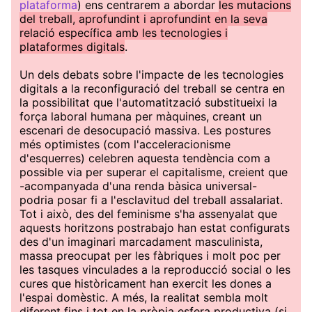
plataforma
) ens centrarem a abordar
les mutacions
del treball, aprofundint i aprofundint en la seva
relació específica amb les tecnologies i
plataformes digitals
.
Un dels debats sobre l'impacte de les tecnologies
digitals a la reconfiguració del treball se centra en
la possibilitat que l'automatització substitueixi la
força laboral humana per màquines, creant un
escenari de desocupació massiva. Les postures
més optimistes (com l'acceleracionisme
d'esquerres) celebren aquesta tendència com a
possible via per superar el capitalisme, creient que
-acompanyada d'una renda bàsica universal-
podria posar fi a l'esclavitud del treball assalariat.
Tot i això, des del feminisme s'ha assenyalat que
aquests horitzons postrabajo han estat configurats
des d'un imaginari marcadament masculinista,
massa preocupat per les fàbriques i molt poc per
les tasques vinculades a la reproducció social o les
cures que històricament han exercit les dones a
l'espai domèstic. A més, la realitat sembla molt
diferent fins i tot en la pròpia esfera productiva (si