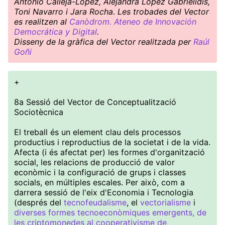
Antonio Calleja-López, Alejandra López Gabrielidis,
Toni Navarro i Jara Rocha. Les trobades del Vector
es realitzen al
Canòdrom. Ateneo de Innovación
Democrática y Digital
.
Disseny de la gràfica del Vector realitzada per
Raúl
Goñi
+
8a Sessió del Vector de Conceptualització
Sociotècnica
El treball és un element clau dels processos
productius i reproductius de la societat i de la vida.
Afecta (i és afectat per) les formes d'organització
social, les relacions de producció de valor
econòmic i la configuració de grups i classes
socials, en múltiples escales. Per això, com a
darrera sessió de l'eix d'Economia i Tecnologia
(després del
tecnofeudalisme
, el
vectorialisme
i
diverses formes tecnoeconòmiques emergents, de
les criptomonedes al cooperativisme de