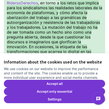
RidersxDerechos
, en torno a
los retos que implica
para los sindicalismos las realidades laborales de la
economía de plataformas, y
cómo afecta la
uberización del trabajo a las gramáticas de
autoorganización y resistencia de las trabajadoras
y los trabajadores. La mutación del trabajo no ha
de ser tomada como un hecho sino como una
pregunta abierta, desde la que cuestionar los
discursos e imaginarios que glorifican la
innovación. En ocasiones, la etiqueta de las
transformaciones que acarrea lo digital en las
formas de trabajo, sirve a veces como excusa para
invisibilizar que estas nuevas tipologías de
Information about the cookies used on the website
empresas mantienen o recuperan formas clásicas
We use cookies on our website to improve the performance
de explotación y precarización laboral, frente a las
and content of the site. The cookies enable us to provide a
que muchas estrategias de organización y lucha
more individual user experience and social media channels.
históricas siguen siendo válidas.
¿Qué ha pasado
Accept all
entre la década de los 80 y la actualidad en
relación a la regularización de la figura del
Accept only essential
autónomo? ¿Qué ha supuesto la aparición de la Ley
Settings
Rider y qué peligros encierra la categoría del
autónomo digital? ¿Cómo podrían los sindicalismos