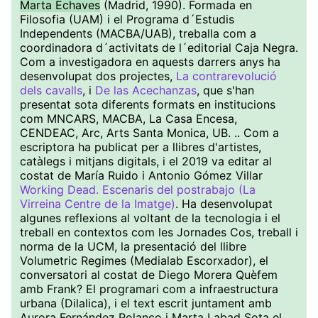
Marta Echaves
(Madrid, 1990). Formada en
Filosofia (UAM) i el Programa d´Estudis
Independents (MACBA/UAB), treballa com a
coordinadora d´activitats de l´editorial Caja Negra.
Com a investigadora en aquests darrers anys ha
desenvolupat dos projectes,
La contrarevolució
dels cavalls
, i
De las Acechanzas
, que s'han
presentat sota diferents formats en institucions
com MNCARS, MACBA, La Casa Encesa,
CENDEAC, Arc, Arts Santa Monica, UB. .. Com a
escriptora ha publicat per a llibres d'artistes,
catàlegs i mitjans digitals, i el 2019 va editar al
costat de María Ruido i Antonio Gómez Villar
Working Dead. Escenaris del postrabajo (La
Virreina Centre de la Imatge)
. Ha desenvolupat
algunes reflexions al voltant de la tecnologia i el
treball en contextos com les Jornades Cos, treball i
norma de la UCM, la presentació del llibre
Volumetric Regimes (Medialab Escorxador), el
conversatori al costat de Diego Morera Quèfem
amb Frank? El programari com a infraestructura
urbana (Dilalica), i el text escrit juntament amb
Aurora Fernández Polanco i Marta Labad Sota el