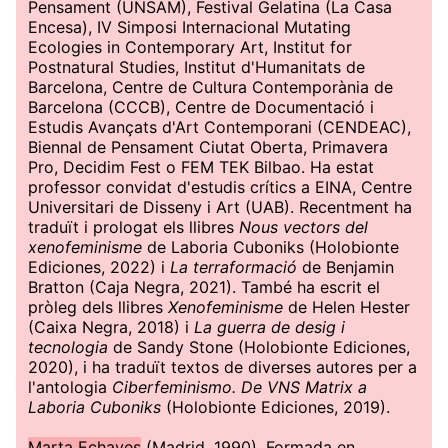
Pensament (UNSAM), Festival Gelatina (La Casa
Encesa), IV Simposi Internacional Mutating
Ecologies in Contemporary Art, Institut for
Postnatural Studies, Institut d'Humanitats de
Barcelona, ​​Centre de Cultura Contemporània de
Barcelona (CCCB), Centre de Documentació i
Estudis Avançats d'Art Contemporani (CENDEAC),
Biennal de Pensament Ciutat Oberta, Primavera
Pro, Decidim Fest o FEM TEK Bilbao. Ha estat
professor convidat d'estudis crítics a EINA, Centre
Universitari de Disseny i Art (UAB). Recentment ha
traduït i prologat els llibres
Nous vectors del
xenofeminisme
de Laboria Cuboniks (Holobionte
Ediciones, 2022) i
La terraformació
de Benjamin
Bratton (Caja Negra, 2021). També ha escrit el
pròleg dels llibres
Xenofeminisme
de Helen Hester
(Caixa Negra, 2018) i
La guerra de desig i
tecnologia
de Sandy Stone (Holobionte Ediciones,
2020), i ha traduït textos de diverses autores per a
l'antologia
Ciberfeminismo. De VNS Matrix a
Laboria Cuboniks
(Holobionte Ediciones, 2019).
Marta Echaves
(Madrid, 1990). Formada en