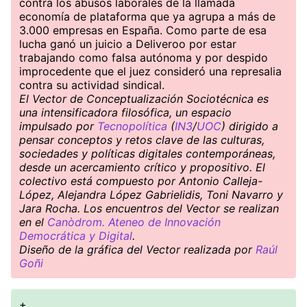
contra los abusos laborales de la llamada
economía de plataforma que ya agrupa a más de
3.000 empresas en España. Como parte de esa
lucha ganó un juicio a Deliveroo por estar
trabajando como falsa autónoma y por despido
improcedente que el juez consideró una represalia
contra su actividad sindical.
El Vector de Conceptualización Sociotécnica es
una intensificadora filosófica, un espacio
impulsado por
Tecnopolítica
(
IN3
/
UOC
) dirigido a
pensar conceptos y retos clave de las culturas,
sociedades y políticas digitales contemporáneas,
desde un acercamiento crítico y propositivo. El
colectivo está compuesto por Antonio Calleja-
López, Alejandra López Gabrielidis, Toni Navarro y
Jara Rocha. Los encuentros del Vector se realizan
en el
Canòdrom. Ateneo de Innovación
Democrática y Digital
.
Diseño de la gráfica del Vector realizada por
Raúl
Goñi
+