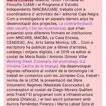
Filosofia (UAM) i el Programa d´Estudis
Independents (MACBA/UAB), treballa com a
coordinadora d´activitats de l´editorial Caja Negra.
Com a investigadora en aquests darrers anys ha
desenvolupat dos projectes,
La contrarevolució
dels cavalls
, i
De las Acechanzas
, que s'han
presentat sota diferents formats en institucions
com MNCARS, MACBA, La Casa Encesa,
CENDEAC, Arc, Arts Santa Monica, UB. .. Com a
escriptora ha publicat per a llibres d'artistes,
catàlegs i mitjans digitals, i el 2019 va editar al
costat de María Ruido i Antonio Gómez Villar
Working Dead. Escenaris del postrabajo (La
Virreina Centre de la Imatge)
. Ha desenvolupat
algunes reflexions al voltant de la tecnologia i el
treball en contextos com les Jornades Cos, treball i
norma de la UCM, la presentació del llibre
Volumetric Regimes (Medialab Escorxador), el
conversatori al costat de Diego Morera Quèfem
amb Frank? El programari com a infraestructura
urbana (Dilalica), i el text escrit juntament amb
Aurora Fernández Polanco i Marta Labad Sota el