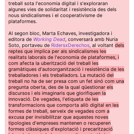
treball sota l'economia digital i s'exploraran
algunes vies de solidaritat i resistència des dels
nous sindicalismes i el cooperativisme de
plataformes.
Al segon bloc, Marta Echaves, investigadora i
editora de
Working Dead
, conversarà amb Nuria
Soto, portaveu de
RidersxDerechos
, al voltant
dels
reptes que implica per als sindicalismes les
realitats laborals de l'economia de plataformes, i
com afecta la uberització del treball les
gramàtiques d'autoorganització i resistència de les
treballadores i els treballadors. La mutació del
treball no ha de ser presa com un fet sinó com una
pregunta oberta, des de la qual qüestionar els
discursos i els imaginaris que glorifiquen la
innovació. De vegades, l'etiqueta de les
transformacions que comporta allò digital en les
formes de treball, serveix de vegades com a
excusa per invisibilitzar que aquestes noves
tipologies d'empreses mantenen o recuperen
formes clàssiques d'explotació i precarització