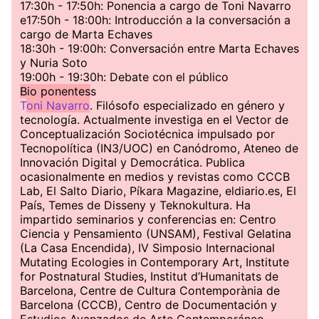
17:30h - 17:50h: Ponencia a cargo de Toni Navarro
e17:50h - 18:00h: Introducción a la conversación a
cargo de Marta Echaves
18:30h - 19:00h: Conversación entre Marta Echaves
y Nuria Soto
19:00h - 19:30h: Debate con el público
Bio ponentes
s
T
oni Navarro
. Filósofo especializado en género y
tecnología. Actualmente investiga en el Vector de
Conceptualización Sociotécnica impulsado por
Tecnopolítica (IN3/UOC) en Canódromo, Ateneo de
Innovación Digital y Democrática. Publica
ocasionalmente en medios y revistas como CCCB
Lab, El Salto Diario, Píkara Magazine, eldiario.es, El
País, Temes de Disseny y Teknokultura. Ha
impartido seminarios y conferencias en: Centro
Ciencia y Pensamiento (UNSAM), Festival Gelatina
(La Casa Encendida), IV Simposio Internacional
Mutating Ecologies in Contemporary Art, Institute
for Postnatural Studies, Institut d’Humanitats de
Barcelona, Centre de Cultura Contemporània de
Barcelona (CCCB), Centro de Documentación y