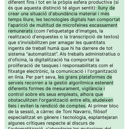
diferent fins i tot en la pròpia esfera productiva (si
és que aquesta distinció té algun sentit):
lluny de
crear una situació d'abundància material i més
temps lliure, les tecnologies digitals han comportat
l'aparició de multitud de microfeines escassament
remunerats
(com l'etiquetatge d'imatges, la
realització d'enquestes o la transcripció de textos)
que s'invisibilitzen per amagar les quantitats
ingents de treball humà que hi ha darrere de tot
sistema “automatitzat”. Als treballs administratius o
d'oficina, la digitalització ha comportat la
proliferació de tasques i responsabilitats com el
fitxatge electrònic, la comunicació i l'organització
en línia. Per part seva,
les grans plataformes de
serveis recorren a la gestió algorítmica estenent
diferents formes de mesurament, vigilància i
control sobre els seus empleats, alhora que
obstaculitzen l'organització entre ells, eludeixen
lleis i eviten la rendició de comptes.
Al primer bloc
de la sessió, a càrrec de Toni Navarro, filòsof
especialitzat en gènere i tecnologia, esplantejaran
algunes crítiques respecte al discurs de
l'automatització, s'abordaran les mutacions del