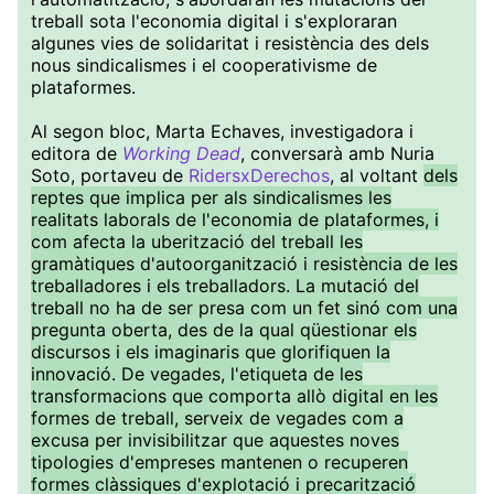
treball sota l'economia digital i s'exploraran
algunes vies de solidaritat i resistència des dels
nous sindicalismes i el cooperativisme de
plataformes.
Al segon bloc, Marta Echaves, investigadora i
editora de
Working Dead
, conversarà amb Nuria
Soto, portaveu de
RidersxDerechos
, al voltant
dels
reptes que implica per als sindicalismes les
realitats laborals de l'economia de plataformes, i
com afecta la uberització del treball les
gramàtiques d'autoorganització i resistència de les
treballadores i els treballadors. La mutació del
treball no ha de ser presa com un fet sinó com una
pregunta oberta, des de la qual qüestionar els
discursos i els imaginaris que glorifiquen la
innovació. De vegades, l'etiqueta de les
transformacions que comporta allò digital en les
formes de treball, serveix de vegades com a
excusa per invisibilitzar que aquestes noves
tipologies d'empreses mantenen o recuperen
formes clàssiques d'explotació i precarització