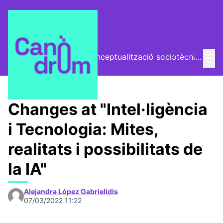
Mai
Log in
El Vector (vector de conceptualització sociotècnica)
Main
/
Trobades
Changes at "Intel·ligència
i Tecnologia: Mites,
realitats i possibilitats de
la IA"
Alejandra López Gabrielidis
07/03/2022 11:22