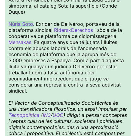
símptoma, al catàleg Sota la superfície (Conde
Duque)
Núria Soto
. Exrider de Deliveroo, portaveu de la
plataforma sindical
RidersxDerechos
i sòcia de la
cooperativa de plataforma de ciclomissatgeria
Mensakas
. Fa quatre anys que té jutjats i lluites
contra els abusos laborals de l'anomenada
economia de plataforma que ja agrupa més de
3.000 empreses a Espanya. Com a part d'aquesta
lluita va guanyar un judici a Deliveroo per estar
treballant com a falsa autònoma i per
acomiadament improcedent que el jutge va
considerar una represàlia contra la seva activitat
sindical.
El Vector de Conceptualització Sociotécnica és
una intensificadora filosòfica, un espai impulsat per
Tecnopolítica
(
IN3
/
UOC
) dirigit a pensar conceptes
i reptes clau de les cultures, societats i polítiques
digitals contemporànies, des d'una aproximació
crítica i propositiva. El col·lectiu està compost per