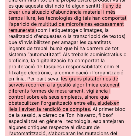
és que aquesta distinció té algun sentit):
lluny de
crear una situació d'abundància material i més
temps lliure, les tecnologies digitals han comportat
l'aparició de multitud de microfeines escassament
remunerats
(com l'etiquetatge d'imatges, la
realització d'enquestes o la transcripció de textos)
que s'invisibilitzen per amagar les quantitats
ingents de treball humà que hi ha darrere de tot
sistema “automatitzat”. Als treballs administratius o
d'oficina, la digitalització ha comportat la
proliferació de tasques i responsabilitats com el
fitxatge electrònic, la comunicació i l'organització
en línia. Per part seva,
les grans plataformes de
serveis recorren a la gestió algorítmica estenent
diferents formes de mesurament, vigilància i
control sobre els seus empleats, alhora que
obstaculitzen l'organització entre ells, eludeixen
lleis i eviten la rendició de comptes.
Al primer bloc
de la sessió, a càrrec de Toni Navarro, filòsof
especialitzat en gènere i tecnologia, esplantejaran
algunes crítiques respecte al discurs de
l'automatització, s'abordaran les mutacions del