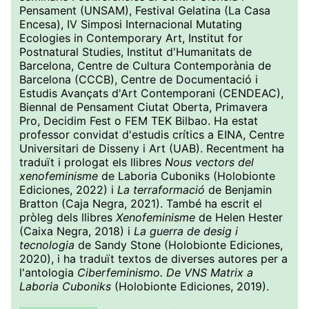
Pensament (UNSAM), Festival Gelatina (La Casa
Encesa), IV Simposi Internacional Mutating
Ecologies in Contemporary Art, Institut for
Postnatural Studies, Institut d'Humanitats de
Barcelona, ​​Centre de Cultura Contemporània de
Barcelona (CCCB), Centre de Documentació i
Estudis Avançats d'Art Contemporani (CENDEAC),
Biennal de Pensament Ciutat Oberta, Primavera
Pro, Decidim Fest o FEM TEK Bilbao. Ha estat
professor convidat d'estudis crítics a EINA, Centre
Universitari de Disseny i Art (UAB). Recentment ha
traduït i prologat els llibres
Nous vectors del
xenofeminisme
de Laboria Cuboniks (Holobionte
Ediciones, 2022) i
La terraformació
de Benjamin
Bratton (Caja Negra, 2021). També ha escrit el
pròleg dels llibres
Xenofeminisme
de Helen Hester
(Caixa Negra, 2018) i
La guerra de desig i
tecnologia
de Sandy Stone (Holobionte Ediciones,
2020), i ha traduït textos de diverses autores per a
l'antologia
Ciberfeminismo. De VNS Matrix a
Laboria Cuboniks
(Holobionte Ediciones, 2019).