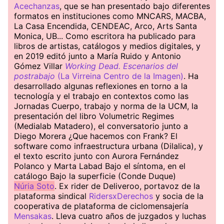
Acechanzas
, que se han presentado bajo diferentes
formatos en instituciones como MNCARS, MACBA,
La Casa Encendida, CENDEAC, Arco, Arts Santa
Monica, UB... Como escritora ha publicado para
libros de artistas, catálogos y medios digitales, y
en 2019 editó junto a María Ruido y Antonio
Gómez Villar
Working Dead. Escenarios del
postrabajo
(La Virreina Centro de la Imagen)
. Ha
desarrollado algunas reflexiones en torno a la
tecnología y el trabajo en contextos como las
Jornadas Cuerpo, trabajo y norma de la UCM, la
presentación del libro Volumetric Regimes
(Medialab Matadero), el conversatorio junto a
Diego Morera ¿Que hacemos con Frank? El
software como infraestructura urbana (Dilalica), y
el texto escrito junto con Aurora Fernández
Polanco y Marta Labad Bajo el síntoma, en el
catálogo Bajo la superficie (Conde Duque)
Núria Soto
. Ex rider de Deliveroo, portavoz de la
plataforma sindical
RidersxDerechos
y socia de la
cooperativa de plataforma de ciclomensajería
Mensakas
. Lleva cuatro años de juzgados y luchas