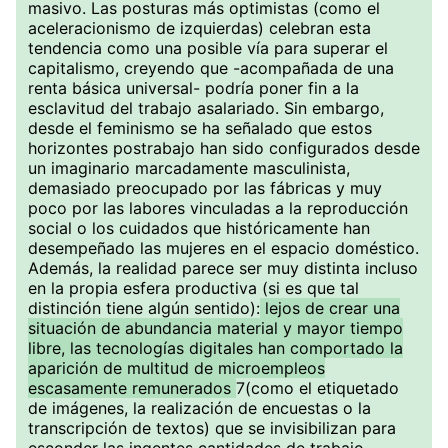
masivo. Las posturas más optimistas (como el
aceleracionismo de izquierdas) celebran esta
tendencia como una posible vía para superar el
capitalismo, creyendo que -acompañada de una
renta básica universal- podría poner fin a la
esclavitud del trabajo asalariado. Sin embargo,
desde el feminismo se ha señalado que estos
horizontes postrabajo han sido configurados desde
un imaginario marcadamente masculinista,
demasiado preocupado por las fábricas y muy
poco por las labores vinculadas a la reproducción
social o los cuidados que históricamente han
desempeñado las mujeres en el espacio doméstico.
Además, la realidad parece ser muy distinta incluso
en la propia esfera productiva (si es que tal
distinción tiene algún sentido):
lejos de crear una
situación de abundancia material y mayor tiempo
libre, las tecnologías digitales han comportado la
aparición de multitud de microempleos
escasamente remunerados
7(como el etiquetado
de imágenes, la realización de encuestas o la
transcripción de textos) que se invisibilizan para