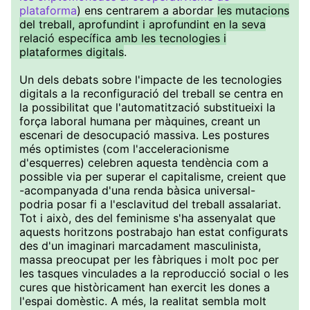
plataforma
) ens centrarem a abordar
les mutacions
del treball, aprofundint i aprofundint en la seva
relació específica amb les tecnologies i
plataformes digitals
.
Un dels debats sobre l'impacte de les tecnologies
digitals a la reconfiguració del treball se centra en
la possibilitat que l'automatització substitueixi la
força laboral humana per màquines, creant un
escenari de desocupació massiva. Les postures
més optimistes (com l'acceleracionisme
d'esquerres) celebren aquesta tendència com a
possible via per superar el capitalisme, creient que
-acompanyada d'una renda bàsica universal-
podria posar fi a l'esclavitud del treball assalariat.
Tot i això, des del feminisme s'ha assenyalat que
aquests horitzons postrabajo han estat configurats
des d'un imaginari marcadament masculinista,
massa preocupat per les fàbriques i molt poc per
les tasques vinculades a la reproducció social o les
cures que històricament han exercit les dones a
l'espai domèstic. A més, la realitat sembla molt