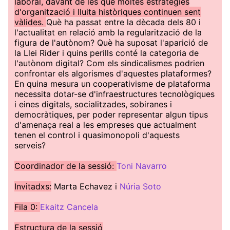
laboral, davant de les que moltes estratègies
d'organització i lluita històriques continuen sent
vàlides.
Què ha passat entre la dècada dels 80 i
l'actualitat en relació amb la regularització de la
figura de l'autònom? Què ha suposat l'aparició de
la Llei Rider i quins perills conté la categoria de
l'autònom digital? Com els sindicalismes podrien
confrontar els algorismes d'aquestes plataformes?
En quina mesura un cooperativisme de plataforma
necessita dotar-se d'infraestructures tecnològiques
i eines digitals, socialitzades, sobiranes i
democràtiques, per poder representar algun tipus
d'amenaça real a les empreses que actualment
tenen el control i quasimonopoli d'aquests
serveis?
Coordinador de la sessió:
Toni Navarro
Invitadxs:
Marta Echavez i
Núria Soto
Fila 0:
Ekaitz Cancela
Estructura de la sessió