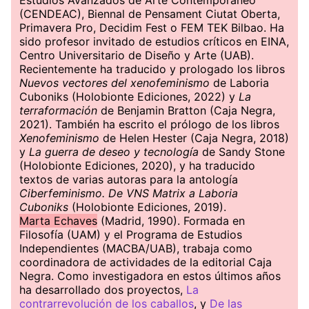
Estudios Avanzados de Arte Contemporáneo
(CENDEAC), Biennal de Pensament Ciutat Oberta,
Primavera Pro, Decidim Fest o FEM TEK Bilbao. Ha
sido profesor invitado de estudios críticos en EINA,
Centro Universitario de Diseño y Arte (UAB).
Recientemente ha traducido y prologado los libros
Nuevos vectores del xenofeminismo
de Laboria
Cuboniks (Holobionte Ediciones, 2022) y
La
terraformación
de Benjamin Bratton (Caja Negra,
2021). También ha escrito el prólogo de los libros
Xenofeminismo
de Helen Hester (Caja Negra, 2018)
y
La guerra de deseo y tecnología
de Sandy Stone
(Holobionte Ediciones, 2020), y ha traducido
textos de varias autoras para la antología
Ciberfeminismo. De VNS Matrix a Laboria
Cuboniks
(Holobionte Ediciones, 2019).
Marta Echaves
(Madrid, 1990). Formada en
Filosofía (UAM) y el Programa de Estudios
Independientes (MACBA/UAB), trabaja como
coordinadora de actividades de la editorial Caja
Negra. Como investigadora en estos últimos años
ha desarrollado dos proyectos,
La
contrarrevolución de los caballos
, y
De las