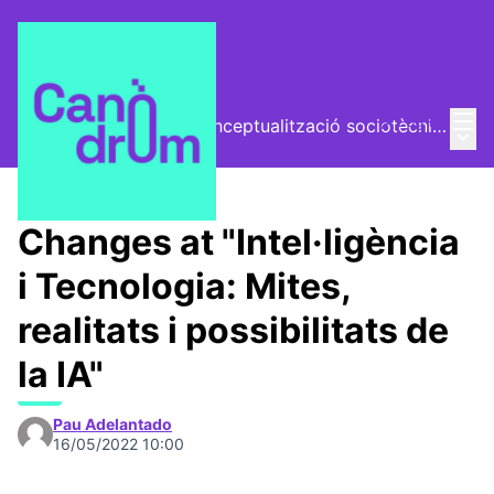
Mai
Log in
El Vector (vector de conceptualització sociotècnica)
Main
/
Trobades
Changes at "Intel·ligència
i Tecnologia: Mites,
realitats i possibilitats de
la IA"
Pau Adelantado
16/05/2022 10:00