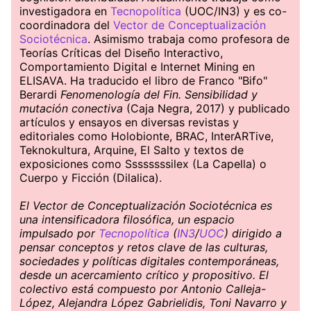
investigadora en
Tecnopolítica
(UOC/IN3) y es co-
coordinadora del
Vector de Conceptualización
Sociotécnica
. Asimismo trabaja como profesora de
Teorías Críticas del Diseño Interactivo,
Comportamiento Digital e Internet Mining en
ELISAVA. Ha traducido el libro de Franco "Bifo"
Berardi
Fenomenología del Fin. Sensibilidad y
mutación conectiva
(Caja Negra, 2017) y publicado
artículos y ensayos en diversas revistas y
editoriales como Holobionte, BRAC, InterARTive,
Teknokultura, Arquine, El Salto y textos de
exposiciones como Ssssssssilex (La Capella) o
Cuerpo y Ficción (Dilalica).
El Vector de Conceptualización Sociotécnica es
una intensificadora filosófica, un espacio
impulsado por
Tecnopolítica
(
IN3
/
UOC
) dirigido a
pensar conceptos y retos clave de las culturas,
sociedades y políticas digitales contemporáneas,
desde un acercamiento crítico y propositivo. El
colectivo está compuesto por Antonio Calleja-
López, Alejandra López Gabrielidis, Toni Navarro y