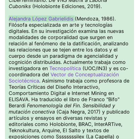
Ciberfeminismo. De VNS Matrix a Laboria
Cuboniks
(Holobionte Ediciones, 2019).
Alejandra López Gabrielidis
(Mendoza, 1986).
Filósofa especializada en arte y tecnologías
digitales. En su investigación examina las nuevas
modalidades de corporalidad que surgen en
relación al fenómeno de la datificación, analizando
las relaciones que se tejen entre los datos y el
cuerpo desde un paradigma de agencialidad y
cognición distribuidas. Actualmente trabaja como
investigadora en
Tecnopolítica
(UOC/IN3) y es co-
coordinadora del
Vector de Conceptualización
Sociotécnica
. Asimismo trabaja como profesora de
Teorías Críticas del Diseño Interactivo,
Comportamiento Digital e Internet Mining en
ELISAVA. Ha traducido el libro de Franco "Bifo"
Berardi
Fenomenología del Fin. Sensibilidad y
mutación conectiva
(Caja Negra, 2017) y publicado
artículos y ensayos en diversas revistas y
editoriales como Holobionte, BRAC, InterARTive,
Teknokultura, Arquine, El Salto y textos de
exposiciones como Ssssssssilex (La Capella) o