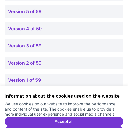
Version 5 of 59
Version 4 of 59
Version 3 of 59
Version 2 of 59
Version 1 of 59
Information about the cookies used on the website
Terms of Service
We use cookies on our website to improve the performance
Cookie settings
and content of the site. The cookies enable us to provide a
Comunitat Canòdrom at Facebook
(External link)
Comunitat Canòdrom at Instagram
(External link)
Comunitat Canòdrom at YouTube
(External link)
English
more individual user experience and social media channels.
Triar la llengua
Elegir el idioma
Choose language
Accept all