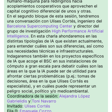
humano-máquina para redirigirlos hacia
acoplamientos cooperativos que aprovechen el
capital cognitivo diferencial de unos y otras.
En el segundo bloque de esta sesión, tendremos
una conversación con Ulises Cortés, ingeniero del
Barcelona Supercomputing Center
y director del
grupo de investigación
High Performance Artificial
Intelligence
. En esta charla ahondaremos en las
distintas tipologías de IA que existen actualmente,
para entender cuáles son sus diferencias, así como
sus necesidades técnicas e infraestructurales.
Indagaremos también en los proyectos específicos
de IA que acoge el BSC en sus instalaciones de
cómputo a gran escala para debatir cuáles son las
áreas en la que la IA puede ser de utilidad para
afrontar ciertas problemáticas (p.ej.: tomas de
decisiones, área en la que Ulises Cortés es
especialista), y en cuáles puede representar un
peligro social, político y/o medioambiental.
Coordinadora de la sesión:
Alejandra López
Gabrielidis
y
Toni Navarro
Invitado
:
Ulises Cortés
Fila 0:
Emanuele Cozzo