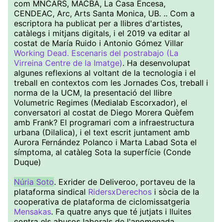
com MNCARS, MACBA, La Casa Encesa,
CENDEAC, Arc, Arts Santa Monica, UB. .. Com a
escriptora ha publicat per a llibres d'artistes,
catàlegs i mitjans digitals, i el 2019 va editar al
costat de María Ruido i Antonio Gómez Villar
Working Dead. Escenaris del postrabajo (La
Virreina Centre de la Imatge)
. Ha desenvolupat
algunes reflexions al voltant de la tecnologia i el
treball en contextos com les Jornades Cos, treball i
norma de la UCM, la presentació del llibre
Volumetric Regimes (Medialab Escorxador), el
conversatori al costat de Diego Morera Quèfem
amb Frank? El programari com a infraestructura
urbana (Dilalica), i el text escrit juntament amb
Aurora Fernández Polanco i Marta Labad Sota el
símptoma, al catàleg Sota la superfície (Conde
Duque)
Núria Soto
. Exrider de Deliveroo, portaveu de la
plataforma sindical
RidersxDerechos
i sòcia de la
cooperativa de plataforma de ciclomissatgeria
Mensakas
. Fa quatre anys que té jutjats i lluites
contra els abusos laborals de l'anomenada