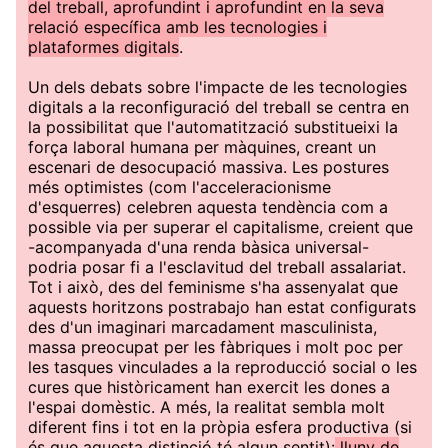
del treball, aprofundint i aprofundint en la seva
relació específica amb les tecnologies i
plataformes digitals
.
Un dels debats sobre l'impacte de les tecnologies
digitals a la reconfiguració del treball se centra en
la possibilitat que l'automatització substitueixi la
força laboral humana per màquines, creant un
escenari de desocupació massiva. Les postures
més optimistes (com l'acceleracionisme
d'esquerres) celebren aquesta tendència com a
possible via per superar el capitalisme, creient que
-acompanyada d'una renda bàsica universal-
podria posar fi a l'esclavitud del treball assalariat.
Tot i això, des del feminisme s'ha assenyalat que
aquests horitzons postrabajo han estat configurats
des d'un imaginari marcadament masculinista,
massa preocupat per les fàbriques i molt poc per
les tasques vinculades a la reproducció social o les
cures que històricament han exercit les dones a
l'espai domèstic. A més, la realitat sembla molt
diferent fins i tot en la pròpia esfera productiva (si
és que aquesta distinció té algun sentit):
lluny de