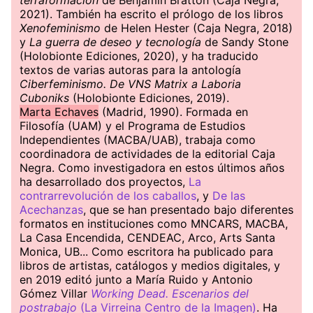
terraformación
de Benjamin Bratton (Caja Negra,
2021). También ha escrito el prólogo de los libros
Xenofeminismo
de Helen Hester (Caja Negra, 2018)
y
La guerra de deseo y tecnología
de Sandy Stone
(Holobionte Ediciones, 2020), y ha traducido
textos de varias autoras para la antología
Ciberfeminismo. De VNS Matrix a Laboria
Cuboniks
(Holobionte Ediciones, 2019).
Marta Echaves
(Madrid, 1990). Formada en
Filosofía (UAM) y el Programa de Estudios
Independientes (MACBA/UAB), trabaja como
coordinadora de actividades de la editorial Caja
Negra. Como investigadora en estos últimos años
ha desarrollado dos proyectos,
La
contrarrevolución de los caballos
, y
De las
Acechanzas
, que se han presentado bajo diferentes
formatos en instituciones como MNCARS, MACBA,
La Casa Encendida, CENDEAC, Arco, Arts Santa
Monica, UB... Como escritora ha publicado para
libros de artistas, catálogos y medios digitales, y
en 2019 editó junto a María Ruido y Antonio
Gómez Villar
Working Dead. Escenarios del
postrabajo
(La Virreina Centro de la Imagen)
. Ha