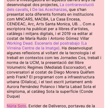
desenvolupat dos projectes,
La contrarevolució
dels cavalls
, i
De las Acechanzas
, que s'han
presentat sota diferents formats en institucions
com MNCARS, MACBA, La Casa Encesa,
CENDEAC, Arc, Arts Santa Monica, UB. .. Com a
escriptora ha publicat per a llibres d'artistes,
catàlegs i mitjans digitals, i el 2019 va editar al
costat de María Ruido i Antonio Gómez Villar
Working Dead. Escenaris del postrabajo (La
Virreina Centre de la Imatge)
. Ha desenvolupat
algunes reflexions al voltant de la tecnologia i el
treball en contextos com les Jornades Cos, treball i
norma de la UCM, la presentació del llibre
Volumetric Regimes (Medialab Escorxador), el
conversatori al costat de Diego Morera Quèfem
amb Frank? El programari com a infraestructura
urbana (Dilalica), i el text escrit juntament amb
Aurora Fernández Polanco i Marta Labad Sota el
símptoma, al catàleg Sota la superfície (Conde
Duque)
Núria Soto
. Exrider de Deliveroo, portaveu de la