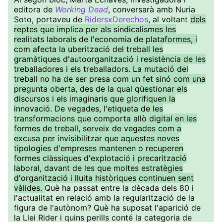
editora de
Working Dead
, conversarà amb Nuria
Soto, portaveu de
RidersxDerechos
, al voltant
dels
reptes que implica per als sindicalismes les
realitats laborals de l'economia de plataformes, i
com afecta la uberització del treball les
gramàtiques d'autoorganització i resistència de les
treballadores i els treballadors. La mutació del
treball no ha de ser presa com un fet sinó com una
pregunta oberta, des de la qual qüestionar els
discursos i els imaginaris que glorifiquen la
innovació. De vegades, l'etiqueta de les
transformacions que comporta allò digital en les
formes de treball, serveix de vegades com a
excusa per invisibilitzar que aquestes noves
tipologies d'empreses mantenen o recuperen
formes clàssiques d'explotació i precarització
laboral, davant de les que moltes estratègies
d'organització i lluita històriques continuen sent
vàlides.
Què ha passat entre la dècada dels 80 i
l'actualitat en relació amb la regularització de la
figura de l'autònom? Què ha suposat l'aparició de
la Llei Rider i quins perills conté la categoria de