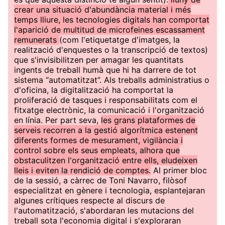
crear una situació d'abundància material i més
temps lliure, les tecnologies digitals han comportat
l'aparició de multitud de microfeines escassament
remunerats
(com l'etiquetatge d'imatges, la
realització d'enquestes o la transcripció de textos)
que s'invisibilitzen per amagar les quantitats
ingents de treball humà que hi ha darrere de tot
sistema “automatitzat”. Als treballs administratius o
d'oficina, la digitalització ha comportat la
proliferació de tasques i responsabilitats com el
fitxatge electrònic, la comunicació i l'organització
en línia. Per part seva,
les grans plataformes de
serveis recorren a la gestió algorítmica estenent
diferents formes de mesurament, vigilància i
control sobre els seus empleats, alhora que
obstaculitzen l'organització entre ells, eludeixen
lleis i eviten la rendició de comptes.
Al primer bloc
de la sessió, a càrrec de Toni Navarro, filòsof
especialitzat en gènere i tecnologia, esplantejaran
algunes crítiques respecte al discurs de
l'automatització, s'abordaran les mutacions del
treball sota l'economia digital i s'exploraran