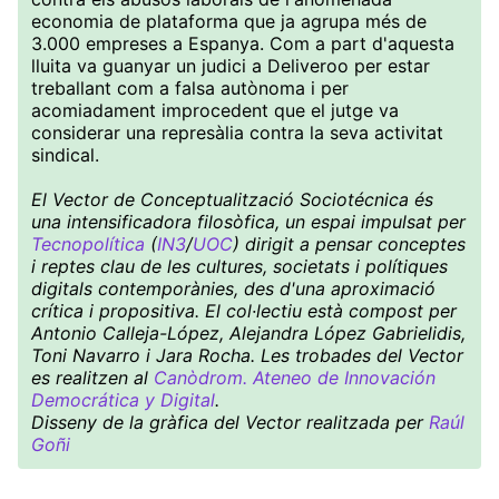
economia de plataforma que ja agrupa més de
3.000 empreses a Espanya. Com a part d'aquesta
lluita va guanyar un judici a Deliveroo per estar
treballant com a falsa autònoma i per
acomiadament improcedent que el jutge va
considerar una represàlia contra la seva activitat
sindical.
El Vector de Conceptualització Sociotécnica és
una intensificadora filosòfica, un espai impulsat per
Tecnopolítica
(
IN3
/
UOC
) dirigit a pensar conceptes
i reptes clau de les cultures, societats i polítiques
digitals contemporànies, des d'una aproximació
crítica i propositiva. El col·lectiu està compost per
Antonio Calleja-López, Alejandra López Gabrielidis,
Toni Navarro i Jara Rocha. Les trobades del Vector
es realitzen al
Canòdrom. Ateneo de Innovación
Democrática y Digital
.
Disseny de la gràfica del Vector realitzada per
Raúl
Goñi