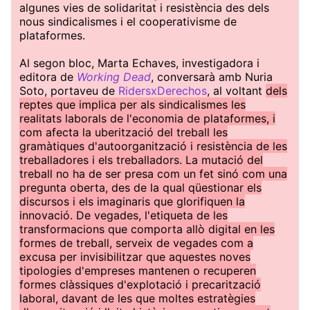
algunes vies de solidaritat i resistència des dels
nous sindicalismes i el cooperativisme de
plataformes.
Al segon bloc, Marta Echaves, investigadora i
editora de
Working Dead
, conversarà amb Nuria
Soto, portaveu de
RidersxDerechos
, al voltant
dels
reptes que implica per als sindicalismes les
realitats laborals de l'economia de plataformes, i
com afecta la uberització del treball les
gramàtiques d'autoorganització i resistència de les
treballadores i els treballadors. La mutació del
treball no ha de ser presa com un fet sinó com una
pregunta oberta, des de la qual qüestionar els
discursos i els imaginaris que glorifiquen la
innovació. De vegades, l'etiqueta de les
transformacions que comporta allò digital en les
formes de treball, serveix de vegades com a
excusa per invisibilitzar que aquestes noves
tipologies d'empreses mantenen o recuperen
formes clàssiques d'explotació i precarització
laboral, davant de les que moltes estratègies