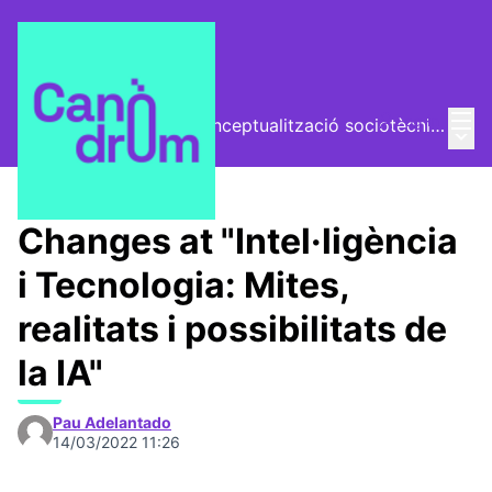
Mai
Log in
El Vector (vector de conceptualització sociotècnica)
Main
/
Trobades
Changes at "Intel·ligència
i Tecnologia: Mites,
realitats i possibilitats de
la IA"
Pau Adelantado
14/03/2022 11:26