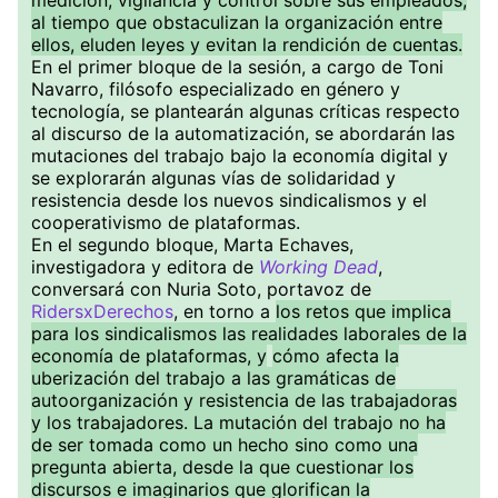
medición, vigilancia y control sobre sus empleados,
al tiempo que obstaculizan la organización entre
ellos, eluden leyes y evitan la rendición de cuentas.
En el primer bloque de la sesión, a cargo de Toni
Navarro, filósofo especializado en género y
tecnología, se plantearán algunas críticas respecto
al discurso de la automatización, se abordarán las
mutaciones del trabajo bajo la economía digital y
se explorarán algunas vías de solidaridad y
resistencia desde los nuevos sindicalismos y el
cooperativismo de plataformas.
En el segundo bloque, Marta Echaves,
investigadora y editora de
Working Dead
,
conversará con Nuria Soto, portavoz de
RidersxDerechos
, en torno a
los retos que implica
para los sindicalismos las realidades laborales de la
economía de plataformas, y
cómo afecta la
uberización del trabajo a las gramáticas de
autoorganización y resistencia de las trabajadoras
y los trabajadores. La mutación del trabajo no ha
de ser tomada como un hecho sino como una
pregunta abierta, desde la que cuestionar los
discursos e imaginarios que glorifican la