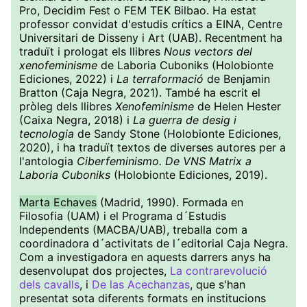
Pro, Decidim Fest o FEM TEK Bilbao. Ha estat
professor convidat d'estudis crítics a EINA, Centre
Universitari de Disseny i Art (UAB). Recentment ha
traduït i prologat els llibres
Nous vectors del
xenofeminisme
de Laboria Cuboniks (Holobionte
Ediciones, 2022) i
La terraformació
de Benjamin
Bratton (Caja Negra, 2021). També ha escrit el
pròleg dels llibres
Xenofeminisme
de Helen Hester
(Caixa Negra, 2018) i
La guerra de desig i
tecnologia
de Sandy Stone (Holobionte Ediciones,
2020), i ha traduït textos de diverses autores per a
l'antologia
Ciberfeminismo. De VNS Matrix a
Laboria Cuboniks
(Holobionte Ediciones, 2019).
Marta Echaves
(Madrid, 1990). Formada en
Filosofia (UAM) i el Programa d´Estudis
Independents (MACBA/UAB), treballa com a
coordinadora d´activitats de l´editorial Caja Negra.
Com a investigadora en aquests darrers anys ha
desenvolupat dos projectes,
La contrarevolució
dels cavalls
, i
De las Acechanzas
, que s'han
presentat sota diferents formats en institucions