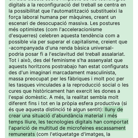
digitals a la reconfiguració del treball se centra en
la possibilitat que l'automatització substitueixi la
força laboral humana per màquines, creant un
escenari de desocupació massiva. Les postures
més optimistes (com l'acceleracionisme
d'esquerres) celebren aquesta tendència com a
possible via per superar el capitalisme, creient que
-acompanyada d'una renda bàsica universal-
podria posar fi a l'esclavitud del treball assalariat.
Tot i això, des del feminisme s'ha assenyalat que
aquests horitzons postrabajo han estat configurats
des d'un imaginari marcadament masculinista,
massa preocupat per les fàbriques i molt poc per
les tasques vinculades a la reproducció social o les
cures que històricament han exercit les dones a
l'espai domèstic. A més, la realitat sembla molt
diferent fins i tot en la pròpia esfera productiva (si
és que aquesta distinció té algun sentit):
lluny de
crear una situació d'abundància material i més
temps lliure, les tecnologies digitals han comportat
l'aparició de multitud de microfeines escassament
remunerats
(com l'etiquetatge d'imatges, la