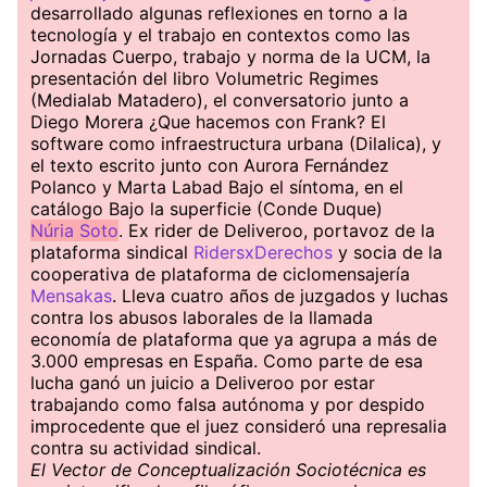
desarrollado algunas reflexiones en torno a la
tecnología y el trabajo en contextos como las
Jornadas Cuerpo, trabajo y norma de la UCM, la
presentación del libro Volumetric Regimes
(Medialab Matadero), el conversatorio junto a
Diego Morera ¿Que hacemos con Frank? El
software como infraestructura urbana (Dilalica), y
el texto escrito junto con Aurora Fernández
Polanco y Marta Labad Bajo el síntoma, en el
catálogo Bajo la superficie (Conde Duque)
Núria Soto
. Ex rider de Deliveroo, portavoz de la
plataforma sindical
RidersxDerechos
y socia de la
cooperativa de plataforma de ciclomensajería
Mensakas
. Lleva cuatro años de juzgados y luchas
contra los abusos laborales de la llamada
economía de plataforma que ya agrupa a más de
3.000 empresas en España. Como parte de esa
lucha ganó un juicio a Deliveroo por estar
trabajando como falsa autónoma y por despido
improcedente que el juez consideró una represalia
contra su actividad sindical.
El Vector de Conceptualización Sociotécnica es