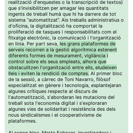
realització d'enquestes o la transcripció de textos)
que s'invisibilitzen per amagar les quantitats
ingents de treball humà que hi ha darrere de tot
sistema “automatitzat”. Als treballs administratius o
d'oficina, la digitalització ha comportat la
proliferació de tasques i responsabilitats com el
fitxatge electrònic, la comunicació i l'organització
en línia. Per part seva,
les grans plataformes de
serveis recorren a la gestió algorítmica estenent
diferents formes de mesurament, vigilància i
control sobre els seus empleats, alhora que
obstaculitzen l'organització entre ells, eludeixen
lleis i eviten la rendició de comptes.
Al primer bloc
de la sessió, a càrrec de Toni Navarro, filòsof
especialitzat en gènere i tecnologia, esplantejaran
algunes crítiques respecte al discurs de
l'automatització, s'abordaran les mutacions del
treball sota l'economia digital i s'exploraran
algunes vies de solidaritat i resistència des dels
nous sindicalismes i el cooperativisme de
plataformes.
Al segon bloc, Marta Echaves, investigadora i