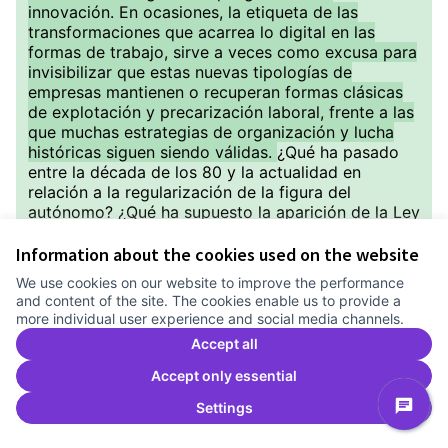
innovación. En ocasiones, la etiqueta de las
transformaciones que acarrea lo digital en las
formas de trabajo, sirve a veces como excusa para
invisibilizar que estas nuevas tipologías de
empresas mantienen o recuperan formas clásicas
de explotación y precarización laboral, frente a las
que muchas estrategias de organización y lucha
históricas siguen siendo válidas.
¿Qué ha pasado
entre la década de los 80 y la actualidad en
relación a la regularización de la figura del
autónomo? ¿Qué ha supuesto la aparición de la Ley
Rider y qué peligros encierra la categoría del
autónomo digital? ¿Cómo podrían los sindicalismos
Information about the cookies used on the website
confrontar los algoritmos de estas plataformas?
We use cookies on our website to improve the performance
¿En qué medida un cooperativismo de plataforma
and content of the site. The cookies enable us to provide a
necesita dotarse de infraestructuras tecnológicas y
more individual user experience and social media channels.
herramientas digitales,socializadas, soberanas y
Accept all
democráticas, para poder representar algún tipo
de amenaza real a las empresas que en la
Accept only essential
actualidad tienen el control y cuasimonopolio de
Settings
estos servicios?
Coordinador de la sesión:
Toni Navarro