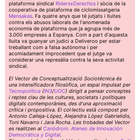
plataforma sindical
RidersxDerechos
i sòcia de la
cooperativa de plataforma de ciclomissatgeria
Mensakas
. Fa quatre anys que té jutjats i lluites
contra els abusos laborals de l'anomenada
economia de plataforma que ja agrupa més de
3.000 empreses a Espanya. Com a part d'aquesta
lluita va guanyar un judici a Deliveroo per estar
treballant com a falsa autònoma i per
acomiadament improcedent que el jutge va
considerar una represàlia contra la seva activitat
sindical.
El Vector de Conceptualització Sociotécnica és
una intensificadora filosòfica, un espai impulsat per
Tecnopolítica
(
IN3
/
UOC
) dirigit a pensar conceptes
i reptes clau de les cultures, societats i polítiques
digitals contemporànies, des d'una aproximació
crítica i propositiva. El col·lectiu està compost per
Antonio Calleja-López, Alejandra López Gabrielidis,
Toni Navarro i Jara Rocha. Les trobades del Vector
es realitzen al
Canòdrom. Ateneo de Innovación
Democrática y Digital
.