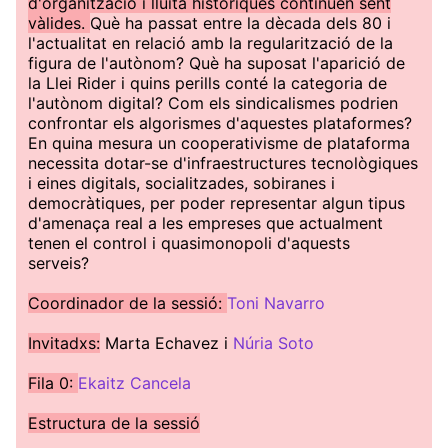
d'organització i lluita històriques continuen sent
vàlides.
Què ha passat entre la dècada dels 80 i
l'actualitat en relació amb la regularització de la
figura de l'autònom? Què ha suposat l'aparició de
la Llei Rider i quins perills conté la categoria de
l'autònom digital? Com els sindicalismes podrien
confrontar els algorismes d'aquestes plataformes?
En quina mesura un cooperativisme de plataforma
necessita dotar-se d'infraestructures tecnològiques
i eines digitals, socialitzades, sobiranes i
democràtiques, per poder representar algun tipus
d'amenaça real a les empreses que actualment
tenen el control i quasimonopoli d'aquests
serveis?
Coordinador de la sessió:
Toni Navarro
Invitadxs:
Marta Echavez i
Núria Soto
Fila 0:
Ekaitz Cancela
Estructura de la sessió