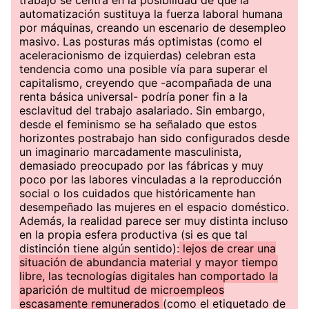
trabajo se centra en la posibilidad de que la
automatización sustituya la fuerza laboral humana
por máquinas, creando un escenario de desempleo
masivo. Las posturas más optimistas (como el
aceleracionismo de izquierdas) celebran esta
tendencia como una posible vía para superar el
capitalismo, creyendo que -acompañada de una
renta básica universal- podría poner fin a la
esclavitud del trabajo asalariado. Sin embargo,
desde el feminismo se ha señalado que estos
horizontes postrabajo han sido configurados desde
un imaginario marcadamente masculinista,
demasiado preocupado por las fábricas y muy
poco por las labores vinculadas a la reproducción
social o los cuidados que históricamente han
desempeñado las mujeres en el espacio doméstico.
Además, la realidad parece ser muy distinta incluso
en la propia esfera productiva (si es que tal
distinción tiene algún sentido):
lejos de crear una
situación de abundancia material y mayor tiempo
libre, las tecnologías digitales han comportado la
aparición de multitud de microempleos
escasamente remunerados
(como el etiquetado de