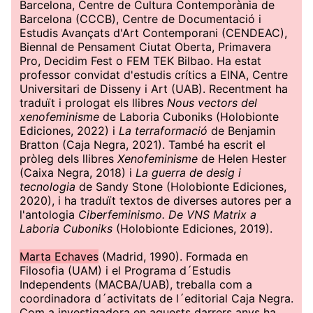
Barcelona, ​​Centre de Cultura Contemporània de
Barcelona (CCCB), Centre de Documentació i
Estudis Avançats d'Art Contemporani (CENDEAC),
Biennal de Pensament Ciutat Oberta, Primavera
Pro, Decidim Fest o FEM TEK Bilbao. Ha estat
professor convidat d'estudis crítics a EINA, Centre
Universitari de Disseny i Art (UAB). Recentment ha
traduït i prologat els llibres
Nous vectors del
xenofeminisme
de Laboria Cuboniks (Holobionte
Ediciones, 2022) i
La terraformació
de Benjamin
Bratton (Caja Negra, 2021). També ha escrit el
pròleg dels llibres
Xenofeminisme
de Helen Hester
(Caixa Negra, 2018) i
La guerra de desig i
tecnologia
de Sandy Stone (Holobionte Ediciones,
2020), i ha traduït textos de diverses autores per a
l'antologia
Ciberfeminismo. De VNS Matrix a
Laboria Cuboniks
(Holobionte Ediciones, 2019).
Marta Echaves
(Madrid, 1990). Formada en
Filosofia (UAM) i el Programa d´Estudis
Independents (MACBA/UAB), treballa com a
coordinadora d´activitats de l´editorial Caja Negra.
Com a investigadora en aquests darrers anys ha