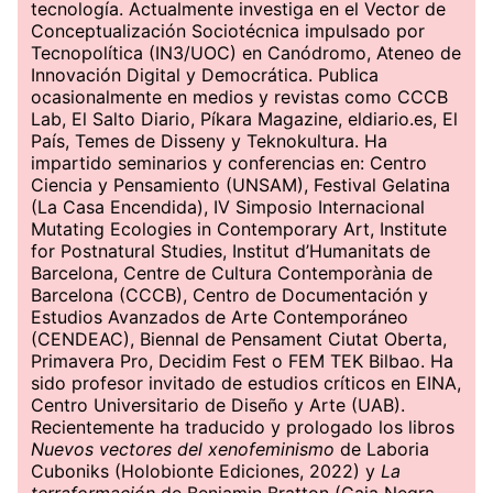
tecnología. Actualmente investiga en el Vector de
Conceptualización Sociotécnica impulsado por
Tecnopolítica (IN3/UOC) en Canódromo, Ateneo de
Innovación Digital y Democrática. Publica
ocasionalmente en medios y revistas como CCCB
Lab, El Salto Diario, Píkara Magazine, eldiario.es, El
País, Temes de Disseny y Teknokultura. Ha
impartido seminarios y conferencias en: Centro
Ciencia y Pensamiento (UNSAM), Festival Gelatina
(La Casa Encendida), IV Simposio Internacional
Mutating Ecologies in Contemporary Art, Institute
for Postnatural Studies, Institut d’Humanitats de
Barcelona, Centre de Cultura Contemporània de
Barcelona (CCCB), Centro de Documentación y
Estudios Avanzados de Arte Contemporáneo
(CENDEAC), Biennal de Pensament Ciutat Oberta,
Primavera Pro, Decidim Fest o FEM TEK Bilbao. Ha
sido profesor invitado de estudios críticos en EINA,
Centro Universitario de Diseño y Arte (UAB).
Recientemente ha traducido y prologado los libros
Nuevos vectores del xenofeminismo
de Laboria
Cuboniks (Holobionte Ediciones, 2022) y
La