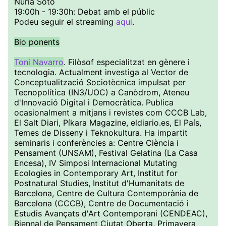
Nuria Soto
19:00h - 19:30h: Debat amb el públic
Podeu seguir el streaming
aqui
.
Bio ponents
Toni Navarro
. Filòsof especialitzat en gènere i
tecnologia. Actualment investiga al Vector de
Conceptualització Sociotècnica impulsat per
Tecnopolítica (IN3/UOC) a Canòdrom, Ateneu
d'Innovació Digital i Democràtica. Publica
ocasionalment a mitjans i revistes com CCCB Lab,
El Salt Diari, Píkara Magazine, eldiario.es, El País,
Temes de Disseny i Teknokultura. Ha impartit
seminaris i conferències a: Centre Ciència i
Pensament (UNSAM), Festival Gelatina (La Casa
Encesa), IV Simposi Internacional Mutating
Ecologies in Contemporary Art, Institut for
Postnatural Studies, Institut d'Humanitats de
Barcelona, ​​Centre de Cultura Contemporània de
Barcelona (CCCB), Centre de Documentació i
Estudis Avançats d'Art Contemporani (CENDEAC),
Biennal de Pensament Ciutat Oberta, Primavera