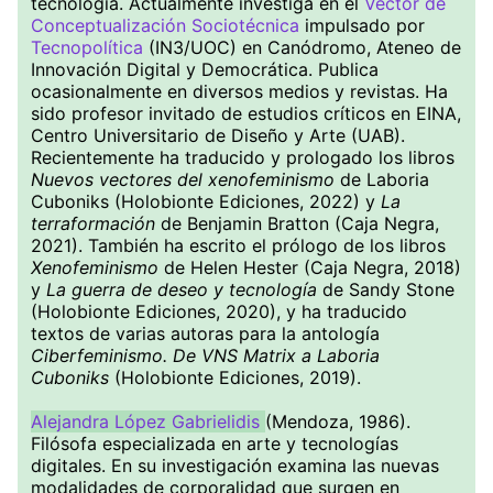
tecnología. Actualmente investiga en el
Vector de
Conceptualización Sociotécnica
impulsado por
Tecnopolítica
(IN3/UOC) en Canódromo, Ateneo de
Innovación Digital y Democrática. Publica
ocasionalmente en diversos medios y revistas. Ha
sido profesor invitado de estudios críticos en EINA,
Centro Universitario de Diseño y Arte (UAB).
Recientemente ha traducido y prologado los libros
Nuevos vectores del xenofeminismo
de Laboria
Cuboniks (Holobionte Ediciones, 2022) y
La
terraformación
de Benjamin Bratton (Caja Negra,
2021). También ha escrito el prólogo de los libros
Xenofeminismo
de Helen Hester (Caja Negra, 2018)
y
La guerra de deseo y tecnología
de Sandy Stone
(Holobionte Ediciones, 2020), y ha traducido
textos de varias autoras para la antología
Ciberfeminismo. De VNS Matrix a Laboria
Cuboniks
(Holobionte Ediciones, 2019).
Alejandra López Gabrielidis
(Mendoza, 1986).
Filósofa especializada en arte y tecnologías
digitales. En su investigación examina las nuevas
modalidades de corporalidad que surgen en