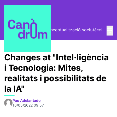
Mai
Log in
El Vector (vector de conceptualització sociotècnica)
Main
/
Trobades
Changes at "Intel·ligència
i Tecnologia: Mites,
realitats i possibilitats de
la IA"
Pau Adelantado
16/05/2022 09:57