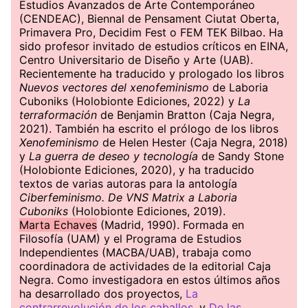
Estudios Avanzados de Arte Contemporáneo
(CENDEAC), Biennal de Pensament Ciutat Oberta,
Primavera Pro, Decidim Fest o FEM TEK Bilbao. Ha
sido profesor invitado de estudios críticos en EINA,
Centro Universitario de Diseño y Arte (UAB).
Recientemente ha traducido y prologado los libros
Nuevos vectores del xenofeminismo
de Laboria
Cuboniks (Holobionte Ediciones, 2022) y
La
terraformación
de Benjamin Bratton (Caja Negra,
2021). También ha escrito el prólogo de los libros
Xenofeminismo
de Helen Hester (Caja Negra, 2018)
y
La guerra de deseo y tecnología
de Sandy Stone
(Holobionte Ediciones, 2020), y ha traducido
textos de varias autoras para la antología
Ciberfeminismo. De VNS Matrix a Laboria
Cuboniks
(Holobionte Ediciones, 2019).
Marta Echaves
(Madrid, 1990). Formada en
Filosofía (UAM) y el Programa de Estudios
Independientes (MACBA/UAB), trabaja como
coordinadora de actividades de la editorial Caja
Negra. Como investigadora en estos últimos años
ha desarrollado dos proyectos,
La
contrarrevolución de los caballos
, y
De las