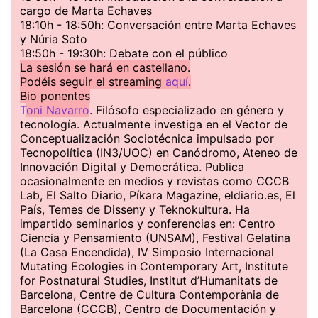
cargo de Marta Echaves
18:10h - 18:50h: Conversación entre Marta Echaves
y Núria Soto
18:50h - 19:30h: Debate con el público
La sesión se hará en castellano.
Podéis seguir el streaming
aquí
.
Bio ponentes
T
oni Navarro
. Filósofo especializado en género y
tecnología. Actualmente investiga en el Vector de
Conceptualización Sociotécnica impulsado por
Tecnopolítica (IN3/UOC) en Canódromo, Ateneo de
Innovación Digital y Democrática. Publica
ocasionalmente en medios y revistas como CCCB
Lab, El Salto Diario, Píkara Magazine, eldiario.es, El
País, Temes de Disseny y Teknokultura. Ha
impartido seminarios y conferencias en: Centro
Ciencia y Pensamiento (UNSAM), Festival Gelatina
(La Casa Encendida), IV Simposio Internacional
Mutating Ecologies in Contemporary Art, Institute
for Postnatural Studies, Institut d’Humanitats de
Barcelona, Centre de Cultura Contemporània de
Barcelona (CCCB), Centro de Documentación y