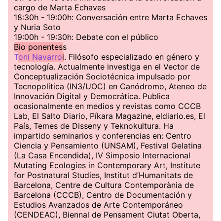
cargo de Marta Echaves
18:30h - 19:00h: Conversación entre Marta Echaves
y Nuria Soto
19:00h - 19:30h: Debate con el público
Bio ponentes
s
T
oni Navarro
i
. Filósofo especializado en género y
tecnología. Actualmente investiga en el Vector de
Conceptualización Sociotécnica impulsado por
Tecnopolítica (IN3/UOC) en Canódromo, Ateneo de
Innovación Digital y Democrática. Publica
ocasionalmente en medios y revistas como CCCB
Lab, El Salto Diario, Píkara Magazine, eldiario.es, El
País, Temes de Disseny y Teknokultura. Ha
impartido seminarios y conferencias en: Centro
Ciencia y Pensamiento (UNSAM), Festival Gelatina
(La Casa Encendida), IV Simposio Internacional
Mutating Ecologies in Contemporary Art, Institute
for Postnatural Studies, Institut d’Humanitats de
Barcelona, Centre de Cultura Contemporània de
Barcelona (CCCB), Centro de Documentación y
Estudios Avanzados de Arte Contemporáneo
(CENDEAC), Biennal de Pensament Ciutat Oberta,