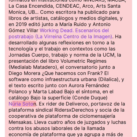
La Casa Encendida, CENDEAC, Arco, Arts Santa
Monica, UB... Como escritora ha publicado para
libros de artistas, catálogos y medios digitales, y
en 2019 editó junto a María Ruido y Antonio
Gómez Villar
Working Dead. Escenarios del
postrabajo (La Virreina Centro de la Imagen)
. Ha
desarrollado algunas reflexiones en torno a la
tecnología y el trabajo en contextos como las
Jornadas Cuerpo, trabajo y norma de la UCM, la
presentación del libro Volumetric Regimes
(Medialab Matadero), el conversatorio junto a
Diego Morera ¿Que hacemos con Frank? El
software como infraestructura urbana (Dilalica), y
el texto escrito junto con Aurora Fernández
Polanco y Marta Labad Bajo el síntoma, en el
catálogo Bajo la superficie (Conde Duque)
N
úria Soto
n
. Ex rider de Deliveroo, portavoz de la
plataforma sindical RidersxDerechos y socia de la
cooperativa de plataforma de ciclomensajería
Mensakas. Lleva cuatro años de juzgados y luchas
contra los abusos laborales de la llamada
economía de plataforma que ya agrupa a más de