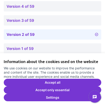
Version 4 of 59
Version 3 of 59
Version 2 of 59
Version 1 of 59
Information about the cookies used on the website
Terms of Service
We use cookies on our website to improve the performance
Cookie settings
and content of the site. The cookies enable us to provide a
Comunitat Canòdrom at Facebook
(External link)
Comunitat Canòdrom at Instagram
(External link)
Comunitat Canòdrom at YouTube
(External link)
English
more individual user experience and social media channels.
Triar la llengua
Elegir el idioma
Choose language
Accept all
Accept only essential
Settings
C
(E
(External link)
Website made with
free software
.
(External link)