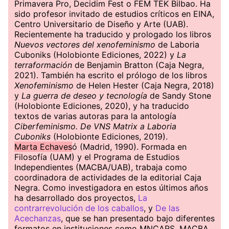
Primavera Pro, Decidim Fest o FEM TEK Bilbao. Ha
sido profesor invitado de estudios críticos en EINA,
Centro Universitario de Diseño y Arte (UAB).
Recientemente ha traducido y prologado los libros
Nuevos vectores del xenofeminismo
de Laboria
Cuboniks (Holobionte Ediciones, 2022) y
La
terraformación
de Benjamin Bratton (Caja Negra,
2021). También ha escrito el prólogo de los libros
Xenofeminismo
de Helen Hester (Caja Negra, 2018)
y
La guerra de deseo y tecnología
de Sandy Stone
(Holobionte Ediciones, 2020), y ha traducido
textos de varias autoras para la antología
Ciberfeminismo. De VNS Matrix a Laboria
Cuboniks
(Holobionte Ediciones, 2019).
Marta Echaves
ó (Madrid, 1990). Formada en
Filosofía (UAM) y el Programa de Estudios
Independientes (MACBA/UAB), trabaja como
coordinadora de actividades de la editorial Caja
Negra. Como investigadora en estos últimos años
ha desarrollado dos proyectos,
La
contrarrevolución de los caballos
, y
De las
Acechanzas
, que se han presentado bajo diferentes
formatos en instituciones como MNCARS, MACBA,