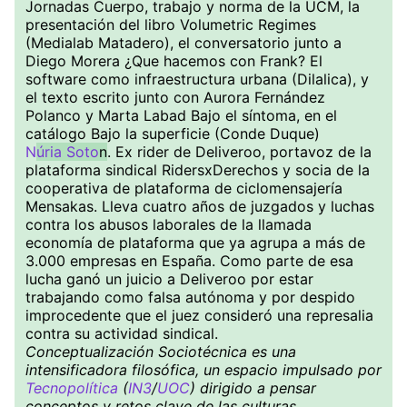
Jornadas Cuerpo, trabajo y norma de la UCM, la
presentación del libro Volumetric Regimes
(Medialab Matadero), el conversatorio junto a
Diego Morera ¿Que hacemos con Frank? El
software como infraestructura urbana (Dilalica), y
el texto escrito junto con Aurora Fernández
Polanco y Marta Labad Bajo el síntoma, en el
catálogo Bajo la superficie (Conde Duque)
N
úria Soto
n
. Ex rider de Deliveroo, portavoz de la
plataforma sindical RidersxDerechos y socia de la
cooperativa de plataforma de ciclomensajería
Mensakas. Lleva cuatro años de juzgados y luchas
contra los abusos laborales de la llamada
economía de plataforma que ya agrupa a más de
3.000 empresas en España. Como parte de esa
lucha ganó un juicio a Deliveroo por estar
trabajando como falsa autónoma y por despido
improcedente que el juez consideró una represalia
contra su actividad sindical.
Conceptualización Sociotécnica es una
intensificadora filosófica, un espacio impulsado por
Tecnopolítica
(
IN3
/
UOC
) dirigido a pensar
conceptos y retos clave de las culturas,