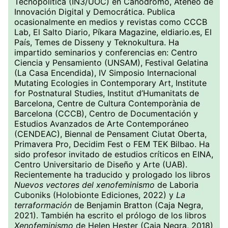
Tecnopolítica (IN3/UOC) en Canódromo, Ateneo de
Innovación Digital y Democrática. Publica
ocasionalmente en medios y revistas como CCCB
Lab, El Salto Diario, Píkara Magazine, eldiario.es, El
País, Temes de Disseny y Teknokultura. Ha
impartido seminarios y conferencias en: Centro
Ciencia y Pensamiento (UNSAM), Festival Gelatina
(La Casa Encendida), IV Simposio Internacional
Mutating Ecologies in Contemporary Art, Institute
for Postnatural Studies, Institut d’Humanitats de
Barcelona, Centre de Cultura Contemporània de
Barcelona (CCCB), Centro de Documentación y
Estudios Avanzados de Arte Contemporáneo
(CENDEAC), Biennal de Pensament Ciutat Oberta,
Primavera Pro, Decidim Fest o FEM TEK Bilbao. Ha
sido profesor invitado de estudios críticos en EINA,
Centro Universitario de Diseño y Arte (UAB).
Recientemente ha traducido y prologado los libros
Nuevos vectores del xenofeminismo
de Laboria
Cuboniks (Holobionte Ediciones, 2022) y
La
terraformación
de Benjamin Bratton (Caja Negra,
2021). También ha escrito el prólogo de los libros
Xenofeminismo
de Helen Hester (Caja Negra, 2018)