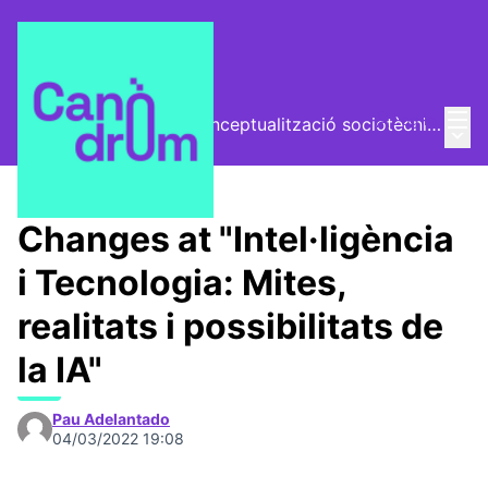
Mai
Log in
El Vector (vector de conceptualització sociotècnica)
Main
/
Trobades
Changes at "Intel·ligència
i Tecnologia: Mites,
realitats i possibilitats de
la IA"
Pau Adelantado
04/03/2022 19:08