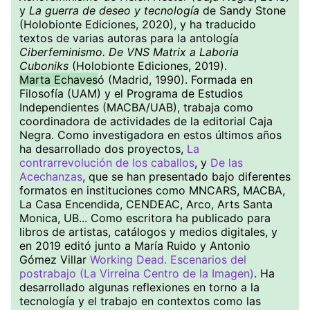
y
La guerra de deseo y tecnología
de Sandy Stone
(Holobionte Ediciones, 2020), y ha traducido
textos de varias autoras para la antología
Ciberfeminismo. De VNS Matrix a Laboria
Cuboniks
(Holobionte Ediciones, 2019).
Marta Echaves
ó (Madrid, 1990). Formada en
Filosofía (UAM) y el Programa de Estudios
Independientes (MACBA/UAB), trabaja como
coordinadora de actividades de la editorial Caja
Negra. Como investigadora en estos últimos años
ha desarrollado dos proyectos,
La
contrarrevolución de los caballos
, y
De las
Acechanzas
, que se han presentado bajo diferentes
formatos en instituciones como MNCARS, MACBA,
La Casa Encendida, CENDEAC, Arco, Arts Santa
Monica, UB... Como escritora ha publicado para
libros de artistas, catálogos y medios digitales, y
en 2019 editó junto a María Ruido y Antonio
Gómez Villar
Working Dead. Escenarios del
postrabajo (La Virreina Centro de la Imagen)
. Ha
desarrollado algunas reflexiones en torno a la
tecnología y el trabajo en contextos como las