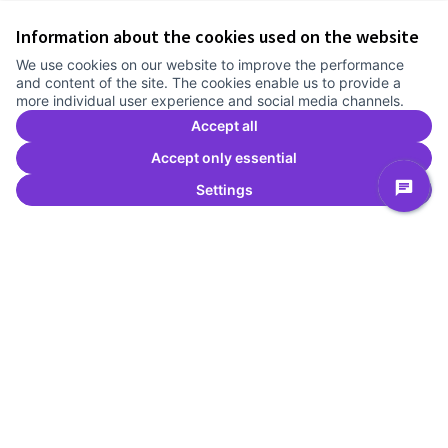
Information about the cookies used on the website
We use cookies on our website to improve the performance
and content of the site. The cookies enable us to provide a
more individual user experience and social media channels.
Accept all
Accept only essential
Settings
Description (English)
DBAI is a platform for artists, researchers, writers,
activists, designers, scientists, and community
organizers. Its work questions how the legacies of
colonialism, capitalism, heteropatriarchy, and white
supremacy contribute to the marginalization and
inequalities arising from algorithmic technologies,
exploring strategies of resistance against these