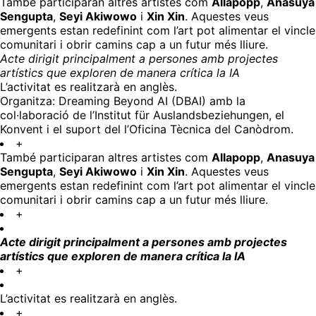
També participaran altres artistes com
Allapopp
,
Anasuya
Sengupta
,
Seyi Akiwowo
i
Xin Xin
. Aquestes veus
emergents estan redefinint com l’art pot alimentar el vincle
comunitari i obrir camins cap a un futur més lliure.
Acte dirigit principalment a persones amb projectes
artístics que exploren de manera crítica la IA
L’activitat es realitzarà en anglès.
Organitza: Dreaming Beyond AI (DBAI) amb la
col·laboració de l’Institut für Auslandsbeziehungen, el
Konvent i el suport del l’Oficina Tècnica del Canòdrom.
+
També participaran altres artistes com
Allapopp
,
Anasuya
Sengupta
,
Seyi Akiwowo
i
Xin Xin
. Aquestes veus
emergents estan redefinint com l’art pot alimentar el vincle
comunitari i obrir camins cap a un futur més lliure.
+
Acte dirigit principalment a persones amb projectes
artístics que exploren de manera crítica la IA
+
L’activitat es realitzarà en anglès.
+