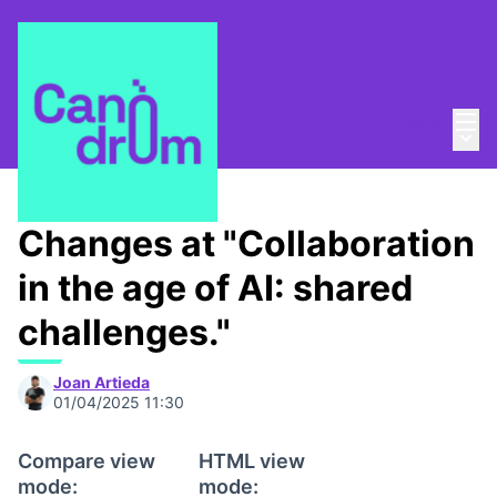
Mai
Log in
Main
About
/
Canòdrom Obert
Changes at "Collaboration
in the age of AI: shared
challenges."
Joan Artieda
01/04/2025 11:30
Compare view
HTML view
mode:
mode: