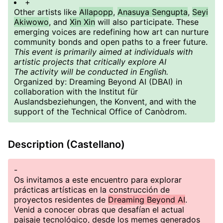
+
Other artists like
Allapopp
,
Anasuya Sengupta
,
Seyi
Akiwowo
, and
Xin Xin
will also participate. These
emerging voices are redefining how art can nurture
community bonds and open paths to a freer future.
This event is primarily aimed at individuals with
artistic projects that critically explore AI
The activity will be conducted in English.
Organized by: Dreaming Beyond AI (DBAI) in
collaboration with the Institut für
Auslandsbeziehungen, the Konvent, and with the
support of the Technical Office of Canòdrom.
Description (Castellano)
-
Os invitamos a este encuentro para explorar
prácticas artísticas en la construcción de
proyectos residentes de
Dreaming Beyond AI
.
Venid a conocer obras que desafían el actual
paisaje tecnológico, desde los memes generados