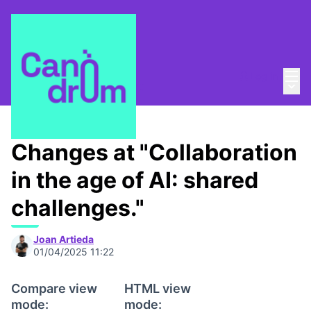
Mai
Log in
Main
About
/
Canòdrom Obert
Changes at "Collaboration
in the age of AI: shared
challenges."
Joan Artieda
01/04/2025 11:22
Compare view
HTML view
mode:
mode: