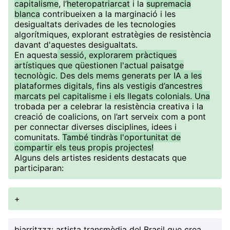
capitalisme
, l’
heteropatriarcat
i la
supremacia
blanca
contribueixen a la marginació i les
desigualtats derivades de les tecnologies
algorítmiques, explorant estratègies de resistència
davant d'aquestes desigualtats.
En aquesta
sessió, explorarem pràctiques
artístiques que qüestionen l'actual paisatge
tecnològic. Des dels mems generats per IA a les
plataformes digitals, fins als vestigis d’ancestres
marcats pel capitalisme i els llegats colonials. Una
trobada per a celebrar la resistència creativa i la
creació de coalicions, on l’art serveix com a pont
per connectar diverses disciplines, idees i
comunitats.
També tindràs l'oportunitat de
compartir els teus propis projectes!
Alguns dels artistes residents destacats que
participaran:
+
biarritzzz
: artista transmèdia del Brasil que crea