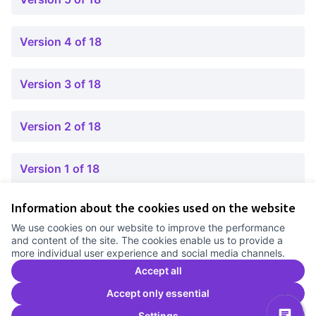
Version 4 of 18
Version 3 of 18
Version 2 of 18
Version 1 of 18
Information about the cookies used on the website
Terms of Service
We use cookies on our website to improve the performance
Cookie settings
and content of the site. The cookies enable us to provide a
Comunitat Canòdrom at Facebook
(External link)
Comunitat Canòdrom at Instagram
(External link)
Comunitat Canòdrom at YouTube
(External link)
English
more individual user experience and social media channels.
Triar la llengua
Elegir el idioma
Choose language
Accept all
Accept only essential
Settings