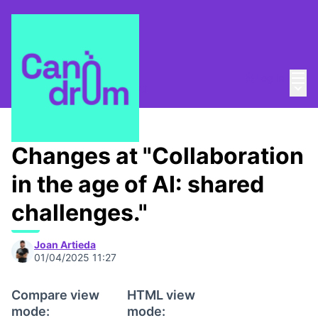
Mai
Log in
Main
About
/
Canòdrom Obert
Changes at "Collaboration
in the age of AI: shared
challenges."
Joan Artieda
01/04/2025 11:27
Compare view
HTML view
mode:
mode: