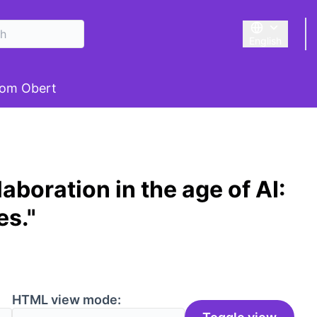
English
Triar la llengu
om Obert
aboration in the age of AI:
es."
HTML view mode: