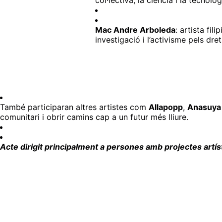
col·lectiva, la ciència i la tecnolog
Mac Andre Arboleda
: artista fil
investigació i l’activisme pels dre
També participaran altres artistes com
Allapopp
,
Anasuya
comunitari i obrir camins cap a un futur més lliure.
Acte dirigit principalment a persones amb projectes artís