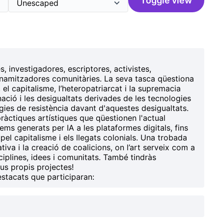
Toggle view
, investigadores, escriptores, activistes,
dinamitzadores comunitàries. La seva tasca qüestiona
, el
capitalisme
, l’
heteropatriarcat
i la
supremacia
ació i les desigualtats derivades de les tecnologies
gies de resistència davant d'aquestes desigualtats.
ràctiques artístiques que qüestionen l'actual
ms generats per IA a les plataformes digitals, fins
pel capitalisme i els llegats colonials. Una
trobada
ativa i la creació de coalicions, on l’art serveix com a
iplines, idees i comunitats.
També tindràs
eus propis projectes!
estacats que participaran: