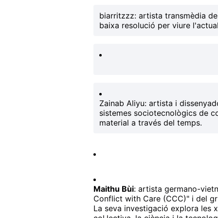
biarritzzz
: artista transmèdia d
baixa resolució per viure l'actua
Zainab Aliyu
: artista i disseny
sistemes sociotecnològics de co
material a través del temps.
Maithu Bùi
: artista germano-viet
Conflict with Care (CCC)" i del g
La seva investigació explora les x