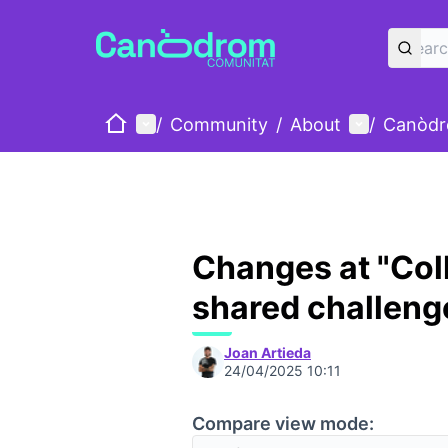
Home
Main menu
User menu
/
Community
/
About
/
Canòdr
Changes at "Coll
shared challeng
Joan Artieda
24/04/2025 10:11
Compare view mode: