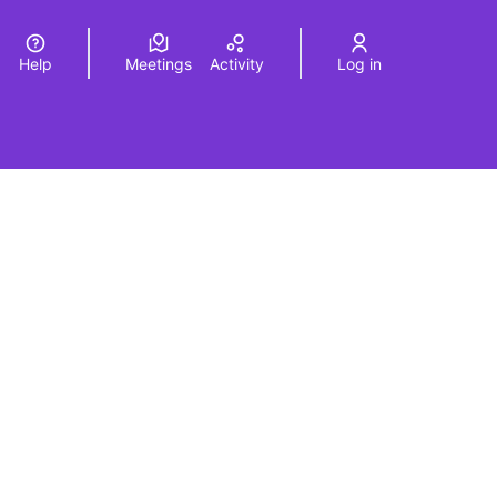
Help
Meetings
Activity
Log in
a
Elegir el idioma
Choose language