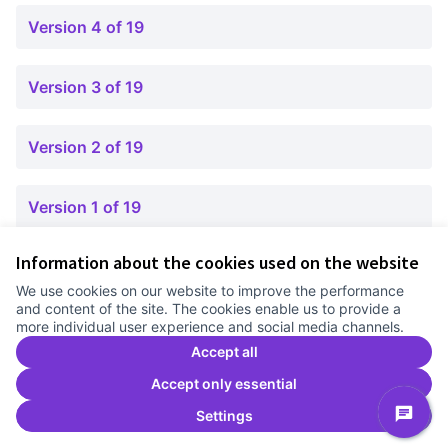
Version 4 of 19
Version 3 of 19
Version 2 of 19
Version 1 of 19
Information about the cookies used on the website
Terms of Service
We use cookies on our website to improve the performance
Cookie settings
and content of the site. The cookies enable us to provide a
Comunitat Canòdrom at Facebook
(External link)
Comunitat Canòdrom at Instagram
(External link)
Comunitat Canòdrom at YouTube
(External link)
English
more individual user experience and social media channels.
Triar la llengua
Elegir el idioma
Choose language
Accept all
Accept only essential
Settings
C
(E
(External link)
Website made with
free software
.
(External link)