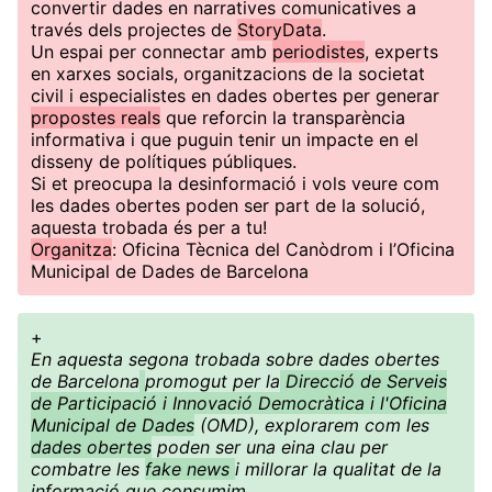
convertir dades en narratives comunicatives a
través dels projectes de
StoryData
.
Un espai per connectar amb
periodistes
, experts
en xarxes socials, organitzacions de la societat
civil i especialistes en dades obertes per generar
propostes reals
que reforcin la transparència
informativa i que puguin tenir un impacte en el
disseny de polítiques públiques.
Si et preocupa la desinformació i vols veure com
les dades obertes poden ser part de la solució,
aquesta trobada és per a tu!
Organitza
: Oficina Tècnica del Canòdrom i l’Oficina
Municipal de Dades de Barcelona
+
En aquesta segona trobada sobre dades obertes
de Barcelona
promogut per la
Direcció de Serveis
de Participació i Innovació Democràtica i l'Oficina
Municipal de Dades
(OMD), explorarem com les
dades obertes
poden ser una eina clau per
combatre les
fake news
i millorar la qualitat de la
informació que consumim.