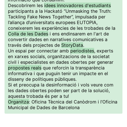
Descobrirem les
idees innovadores d'estudiants
participants a la Hackató “Unmasking the Truth:
Tackling Fake News Together”, impulsada per
l’aliança d’universitats europees EUTOPIA,
coneixerem les experiències de les trobades de la
Colla de les Dades
i ens endinsarem en l'art de
convertir dades en narratives comunicatives a
través dels projectes de
StoryData
.
Un espai per connectar amb
periodistes
, experts
en xarxes socials, organitzacions de la societat
civil i especialistes en dades obertes per generar
propostes reals
que reforcin la transparència
informativa i que puguin tenir un impacte en el
disseny de polítiques públiques.
Si et preocupa la desinformació i vols veure com
les dades obertes poden ser part de la solució,
aquesta trobada és per a tu!
Organitza
: Oficina Tècnica del Canòdrom i l’Oficina
Municipal de Dades de Barcelona