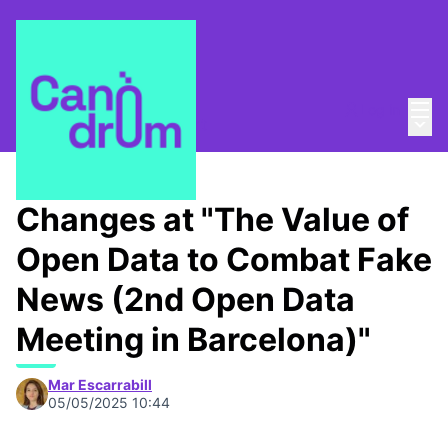
Mai
Log in
Main
About
/
Canòdrom Obert
Changes at "The Value of
Open Data to Combat Fake
News (2nd Open Data
Meeting in Barcelona)"
Mar Escarrabill
05/05/2025 10:44