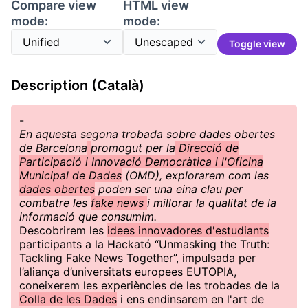
Compare view
HTML view
mode:
mode:
Toggle view
Description (Català)
-
En aquesta segona trobada sobre dades obertes
de Barcelona
promogut per la
Direcció de
Participació i Innovació Democràtica i l'Oficina
Municipal de Dades
(OMD), explorarem com les
dades obertes
poden ser una eina clau per
combatre les
fake news
i millorar la qualitat de la
informació que consumim.
Descobrirem les
idees innovadores d'estudiants
participants a la Hackató “Unmasking the Truth:
Tackling Fake News Together”, impulsada per
l’aliança d’universitats europees EUTOPIA,
coneixerem les experiències de les trobades de la
Colla de les Dades
i ens endinsarem en l'art de