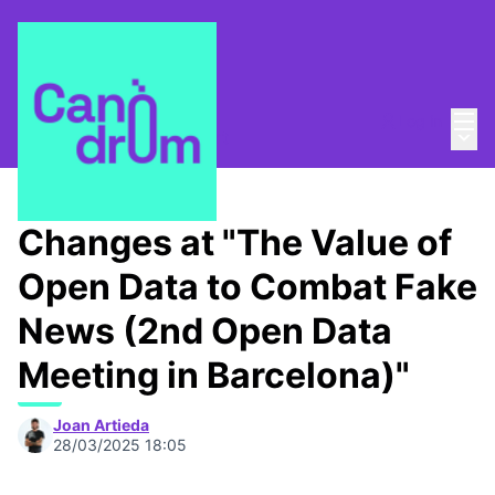
Mai
Log in
Main
About
/
Canòdrom Obert
Changes at "The Value of
Open Data to Combat Fake
News (2nd Open Data
Meeting in Barcelona)"
Joan Artieda
28/03/2025 18:05