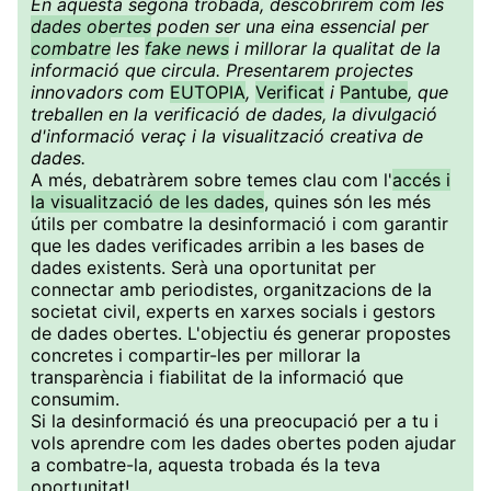
En aquesta segona trobada, descobrirem com les
dades obertes
poden ser una eina essencial per
combatre
les
fake news
i millorar la qualitat de la
informació que circula. Presentarem projectes
innovadors com
EUTOPIA
,
Verificat
i
Pantube
, que
treballen en la verificació de dades, la divulgació
d'informació veraç i la visualització creativa de
dades.
A més, debatràrem sobre temes clau com l'
accés i
la visualització de les dades
, quines són les més
útils per combatre la desinformació i com garantir
que les dades verificades arribin a les bases de
dades existents. Serà una oportunitat per
connectar amb periodistes, organitzacions de la
societat civil, experts en xarxes socials i gestors
de dades obertes. L'objectiu és generar propostes
concretes i compartir-les per millorar la
transparència i fiabilitat de la informació que
consumim.
Si la desinformació és una preocupació per a tu i
vols aprendre com les dades obertes poden ajudar
a combatre-la, aquesta trobada és la teva
oportunitat!