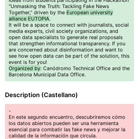
ideas from students participating in the Hackathon
“Unmasking the Truth: Tackling Fake News
Together,” driven by the
European university
alliance EUTOPIA
.
It will be a space to connect with journalists, social
media experts, civil society organizations, and
open data specialists to generate real proposals
that strengthen informational transparency. If you
are concerned about disinformation and want to
see how open data can be part of the solution, this
event is for you!
Organized by
: Canódromo Technical Office and the
Barcelona Municipal Data Office.
Description (Castellano)
-
En este segundo encuentro, descubriremos cómo
los datos abiertos pueden ser una herramienta
esencial para combatir las fake news y mejorar la
calidad de la información que circula.