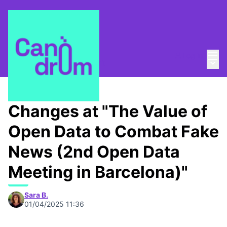
Mai
Log in
Main
About
/
Canòdrom Obert
Changes at "The Value of
Open Data to Combat Fake
News (2nd Open Data
Meeting in Barcelona)"
Sara B.
01/04/2025 11:36