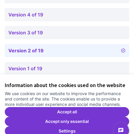
Version 4 of 19
Version 3 of 19
Version 2 of 19
Version 1 of 19
Information about the cookies used on the website
Terms of Service
We use cookies on our website to improve the performance
Cookie settings
and content of the site. The cookies enable us to provide a
Comunitat Canòdrom at Facebook
(External link)
Comunitat Canòdrom at Instagram
(External link)
Comunitat Canòdrom at YouTube
(External link)
English
more individual user experience and social media channels.
Triar la llengua
Elegir el idioma
Choose language
Accept all
Accept only essential
Settings
C
(E
(External link)