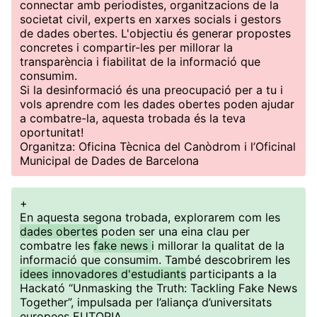
connectar amb periodistes, organitzacions de la
societat civil, experts en xarxes socials i gestors
de dades obertes. L'objectiu és generar propostes
concretes i compartir-les per millorar la
transparència i fiabilitat de la informació que
consumim.
Si la desinformació és una preocupació per a tu i
vols aprendre com les dades obertes poden ajudar
a combatre-la, aquesta trobada és la teva
oportunitat!
Organitza: Oficina Tècnica del Canòdrom i l’Oficinal
Municipal de Dades de Barcelona
+
En aquesta segona trobada, explorarem com les
dades obertes
poden ser una eina clau per
combatre les
fake news
i millorar la qualitat de la
informació que consumim. També descobrirem les
idees innovadores d'estudiants
participants a la
Hackató “Unmasking the Truth: Tackling Fake News
Together”, impulsada per l’aliança d’universitats
europees EUTOPIA.