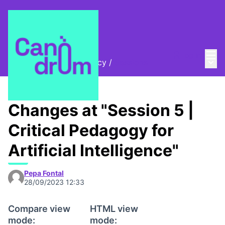
Mai
Log in
Main
AI, Rights and Democracy
/
Sessions
Changes at "Session 5 |
Critical Pedagogy for
Artificial Intelligence"
Pepa Fontal
28/09/2023 12:33
Compare view
HTML view
mode:
mode: