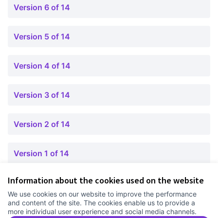
Version 6 of 14
Version 5 of 14
Version 4 of 14
Version 3 of 14
Version 2 of 14
Version 1 of 14
Information about the cookies used on the website
Terms of Service
We use cookies on our website to improve the performance
Cookie settings
and content of the site. The cookies enable us to provide a
Comunitat Canòdrom at Facebook
(External link)
Comunitat Canòdrom at Instagram
(External link)
Comunitat Canòdrom at YouTube
(External link)
English
more individual user experience and social media channels.
Triar la llengua
Elegir el idioma
Choose language