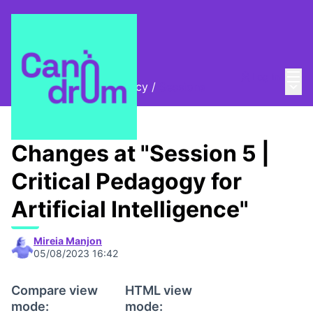
Mai
Log in
Main
AI, Rights and Democracy
/
Sessions
Changes at "Session 5 |
Critical Pedagogy for
Artificial Intelligence"
Mireia Manjon
05/08/2023 16:42
Compare view
HTML view
mode:
mode: