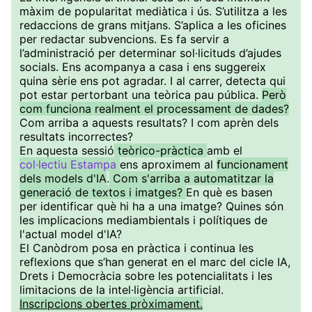
màxim de popularitat mediàtica i ús. S’utilitza a les
redaccions de grans mitjans. S’aplica a les oficines
per redactar subvencions. Es fa servir a
l’administració per determinar sol·licituds d’ajudes
socials. Ens acompanya a casa i ens suggereix
quina sèrie ens pot agradar. I al carrer, detecta qui
pot estar pertorbant una teòrica pau pública.
Però
com funciona realment el processament de dades?
Com arriba a aquests resultats? I com aprèn dels
resultats incorrectes?
En aquesta sessió
teòrico-pràctica
amb el
col·lectiu Estampa
ens aproximem al
funcionament
dels models d'IA
.
Com s'arriba a automatitzar la
generació de textos i imatges?
En què es basen
per identificar què hi ha a una imatge? Quines són
les implicacions mediambientals i polítiques de
l'actual model d'IA?
El Canòdrom posa en pràctica i continua les
reflexions que s’han generat en el marc del cicle IA,
Drets i Democràcia sobre les potencialitats i les
limitacions de la intel·ligència artificial.
Inscripcions obertes pròximament.