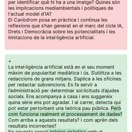
per identificar què hi ha a una imatge? Quines són
les implicacions mediambientals i polítiques de
l'actual model d'IA?
El Canòdrom posa en pràctica i continua les
reflexions que s’han generat en el marc del cicle IA,
Drets i Democràcia sobre les potencialitats i les
limitacions de la intel·ligència artificial.
+
La intel·ligència artificial està en el seu moment
màxim de popularitat mediàtica i ús. S’utilitza a les
redaccions de grans mitjans. S’aplica a les oficines
per redactar subvencions. Es fa servir a
l’administració per determinar sol·licituds d’ajudes
socials. Ens acompanya a casa i ens suggereix
quina sèrie ens pot agradar. I al carrer, detecta qui
pot estar pertorbant una teòrica pau pública.
Però
com funciona realment el processament de dades?
Com arriba a aquests resultats? I com aprèn dels
resultats incorrectes?
En aquesta sessió
teòrico-pràctica
amb el