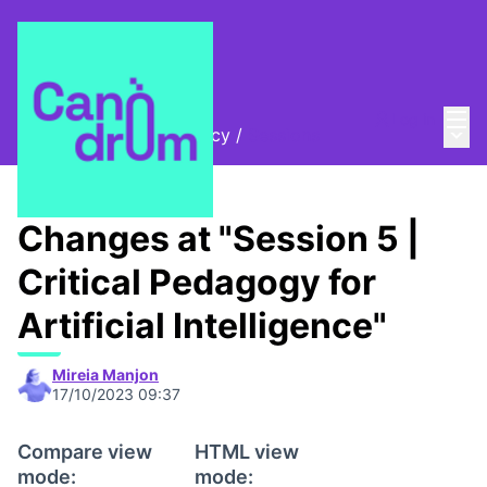
Mai
Log in
Main
AI, Rights and Democracy
/
Sessions
Changes at "Session 5 |
Critical Pedagogy for
Artificial Intelligence"
Mireia Manjon
17/10/2023 09:37
Compare view
HTML view
mode:
mode: