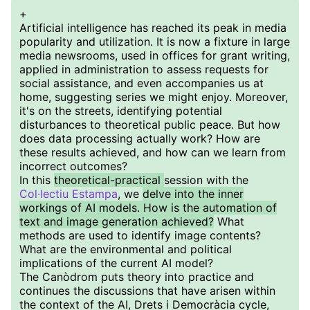
+
Artificial intelligence has reached its peak in media
popularity and utilization. It is now a fixture in large
media newsrooms, used in offices for grant writing,
applied in administration to assess requests for
social assistance, and even accompanies us at
home, suggesting series we might enjoy. Moreover,
it's on the streets, identifying potential
disturbances to theoretical public peace. But how
does data processing actually work? How are
these results achieved, and how can we learn from
incorrect outcomes?
In this
theoretical-practical
session with the
Col·lectiu Estampa
, we
delve into the inner
workings of AI models. How is the automation of
text and image generation achieved?
What
methods are used to identify image contents?
What are the environmental and political
implications of the current AI model?
The Canòdrom puts theory into practice and
continues the discussions that have arisen within
the context of the AI, Drets i Democràcia cycle,