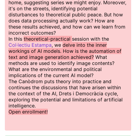
home, suggesting series we might enjoy. Moreover,
it's on the streets, identifying potential
disturbances to theoretical public peace. But how
does data processing actually work? How are
these results achieved, and how can we learn from
incorrect outcomes?
In this
theoretical-practical
session with the
Col·lectiu Estampa
, we
delve into the inner
workings of AI models. How is the automation of
text and image generation achieved?
What
methods are used to identify image contents?
What are the environmental and political
implications of the current AI model?
The Canòdrom puts theory into practice and
continues the discussions that have arisen within
the context of the AI, Drets i Democràcia cycle,
exploring the potential and limitations of artificial
intelligence.
Open enrollment!