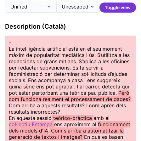
Toggle view
Description (Català)
-
La intel·ligència artificial està en el seu moment
màxim de popularitat mediàtica i ús. S’utilitza a les
redaccions de grans mitjans. S’aplica a les oficines
per redactar subvencions. Es fa servir a
l’administració per determinar sol·licituds d’ajudes
socials. Ens acompanya a casa i ens suggereix
quina sèrie ens pot agradar. I al carrer, detecta qui
pot estar pertorbant una teòrica pau pública.
Però
com funciona realment el processament de dades?
Com arriba a aquests resultats? I com aprèn dels
resultats incorrectes?
En aquesta sessió
teòrico-pràctica
amb el
col·lectiu Estampa
ens aproximem al
funcionament
dels models d'IA
.
Com s'arriba a automatitzar la
generació de textos i imatges?
En què es basen