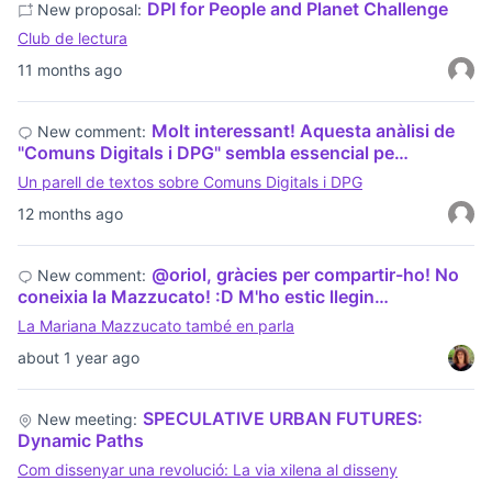
DPI for People and Planet Challenge
New proposal:
Club de lectura
11 months ago
Molt interessant! Aquesta anàlisi de
New comment:
"Comuns Digitals i DPG" sembla essencial pe…
Un parell de textos sobre Comuns Digitals i DPG
12 months ago
@oriol, gràcies per compartir-ho! No
New comment:
coneixia la Mazzucato! :D M'ho estic llegin…
La Mariana Mazzucato també en parla
about 1 year ago
SPECULATIVE URBAN FUTURES:
New meeting:
Dynamic Paths
Com dissenyar una revolució: La via xilena al disseny