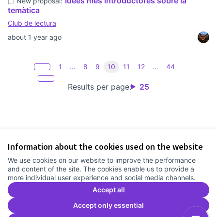
Idees més introductòres sobre la
New proposal:
temàtica
Club de lectura
about 1 year ago
1
…
8
9
10
11
12
…
44
Results per page:
25
Information about the cookies used on the website
Terms of Service
We use cookies on our website to improve the performance
Cookie settings
and content of the site. The cookies enable us to provide a
Comunitat Canòdrom at Facebook
(External link)
Comunitat Canòdrom at Instagram
(External link)
Comunitat Canòdrom at YouTube
(External link)
English
more individual user experience and social media channels.
Triar la llengua
Elegir el idioma
Choose language
Accept all
Accept only essential