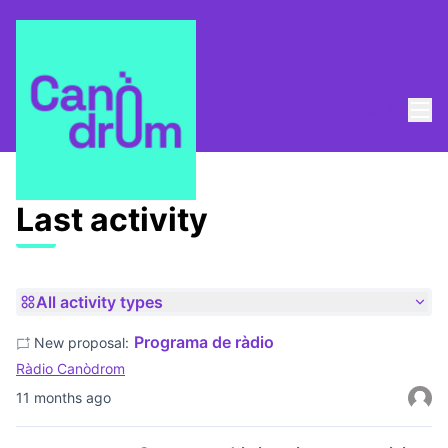
Mai
Log in
Last activities
Last activity
All activity types
Programa de ràdio
New proposal:
Ràdio Canòdrom
11 months ago