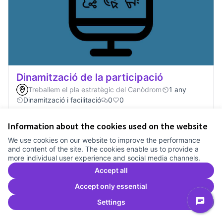
Dinamització de la participació
Treballem el pla estratègic del Canòdrom
1 any
Dinamització i facilitació
0
0
Information about the cookies used on the website
Vote
Dinamització de la participació
We use cookies on our website to improve the performance
and content of the site. The cookies enable us to provide a
more individual user experience and social media channels.
Accept all
Accept only essential
Settings