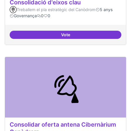
Consolidació d'eixos clau
Treballem el pla estratègic del Canòdrom
5 anys
Governança
0
0
Vote
Consolidació d'eixos clau
Consolidar oferta antena Cibernàrium