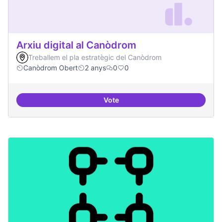
Arxiu digital al Canòdrom
Treballem el pla estratègic del Canòdrom
Canòdrom Obert
2 anys
0
0
Vote
Arxiu digital al Canòdrom