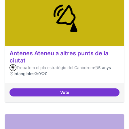
Antenes Ateneu a altres punts de la
ciutat
Treballem el pla estratègic del Canòdrom
5 anys
Intangibles
0
0
Vote
Antenes Ateneu a altres punts de 