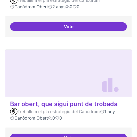
Treballem el pla estratègic del Canòdrom
Canòdrom Obert
2 anys
0
0
Vote
Bar obert i dinamitzat
Bar obert, que sigui punt de trobada
Treballem el pla estratègic del Canòdrom
1 any
Canòdrom Obert
0
0