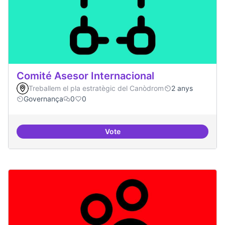
Comité Asesor Internacional
Treballem el pla estratègic del Canòdrom
2 anys
Governança
0
0
Vote
Comité Asesor Internacional