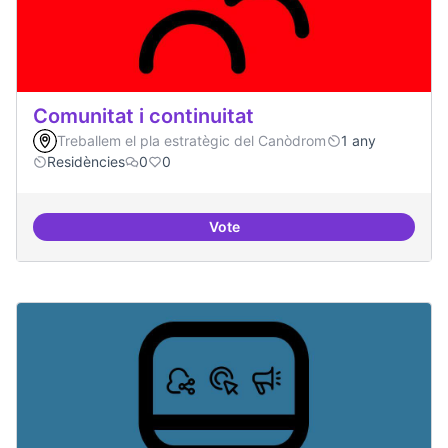
Comunitat i continuitat
Treballem el pla estratègic del Canòdrom
1 any
Residències
0
0
Vote
Comunitat i continuitat