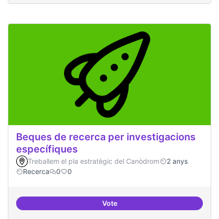
Beques de recerca per investigacions
específiques
Treballem el pla estratègic del Canòdrom
2 anys
Recerca
0
0
Vote
Beques de recerca per investiga