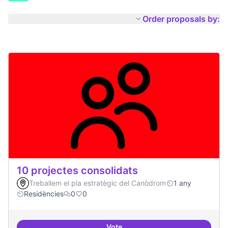
Order proposals by:
10 projectes consolidats
Treballem el pla estratègic del Canòdrom
1 any
Residències
0
0
Vote