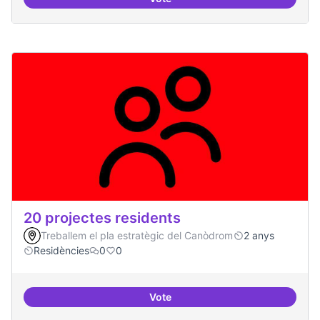
10 projectes consolidats
20 projectes residents
Treballem el pla estratègic del Canòdrom
2 anys
Residències
0
0
Vote
20 projectes residents