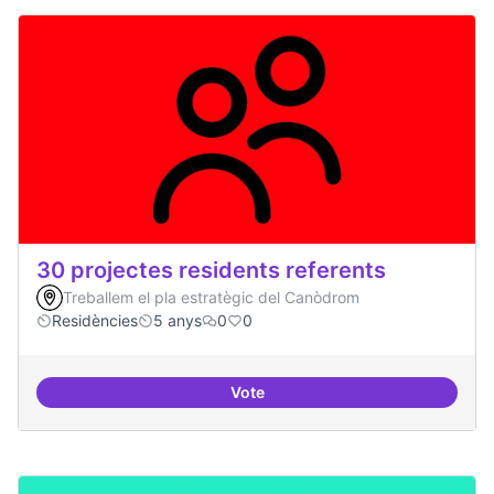
30 projectes residents referents
Treballem el pla estratègic del Canòdrom
Residències
5 anys
0
0
Vote
30 projectes residents referents