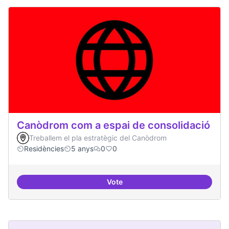
Canòdrom com a espai de consolidació
Treballem el pla estratègic del Canòdrom
Residències
5 anys
0
0
Vote
Canòdrom com a espai de consol