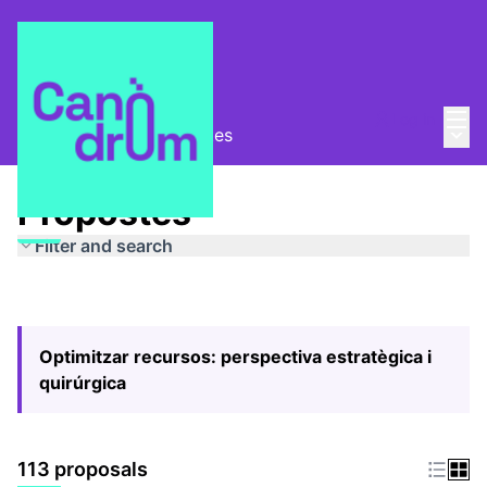
Mai
Log in
Main
Pla Estratègic
/
Propostes
Propostes
Filter and search
Optimitzar recursos: perspectiva estratègica i
quirúrgica
113 proposals