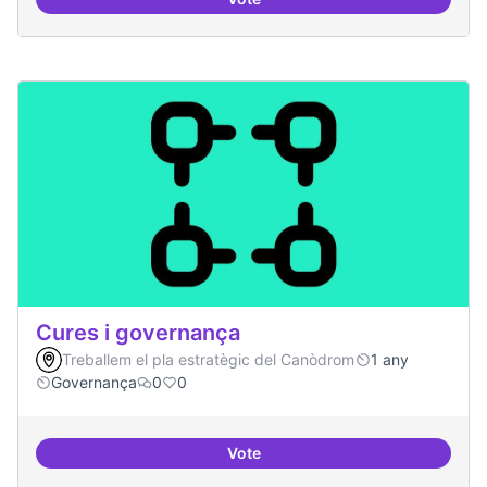
Cultura digital i tradicional
Cures i governança
Treballem el pla estratègic del Canòdrom
1 any
Governança
0
0
Vote
Cures i governança