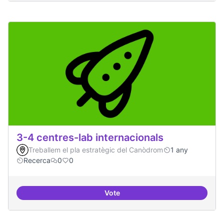
3-4 centres-lab internacionals
Treballem el pla estratègic del Canòdrom
1 any
Recerca
0
0
Vote
3-4 centres-lab internacionals