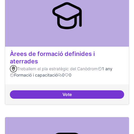
Àrees de formació definides i
aterrades
Treballem el pla estratègic del Canòdrom
1 any
Formació i capacitació
0
0
Vote
Àrees de formació definides i at