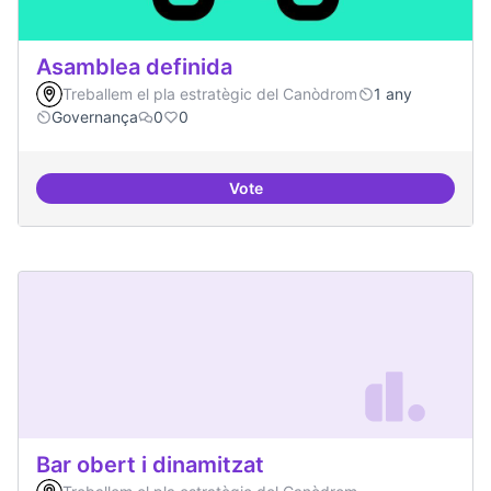
Asamblea definida
Treballem el pla estratègic del Canòdrom
1 any
Governança
0
0
Vote
Asamblea definida
Bar obert i dinamitzat