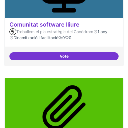
Comunitat software lliure
Treballem el pla estratègic del Canòdrom
1 any
Dinamització i facilitació
0
0
Vote
Comunitat software lliure