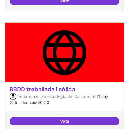
Vote
Bar obert, que sigui punt de trob
BBDD treballada i sòlida
Treballem el pla estratègic del Canòdrom
1 any
Residències
0
0
Vote
BBDD treballada i sòlida