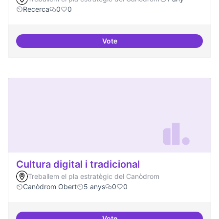
Recerca
0
0
Vote
Contactes amb centres de recer
Cultura digital i tradicional
Treballem el pla estratègic del Canòdrom
Canòdrom Obert
5 anys
0
0
Vote