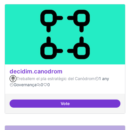
decidim.canodrom
Treballem el pla estratègic del Canòdrom
1 any
Governança
0
0
Vote
decidim.canodrom