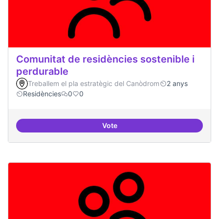
Comunitat de residències sostenible i
perdurable
Treballem el pla estratègic del Canòdrom
2 anys
Residències
0
0
Vote
Comunitat de r