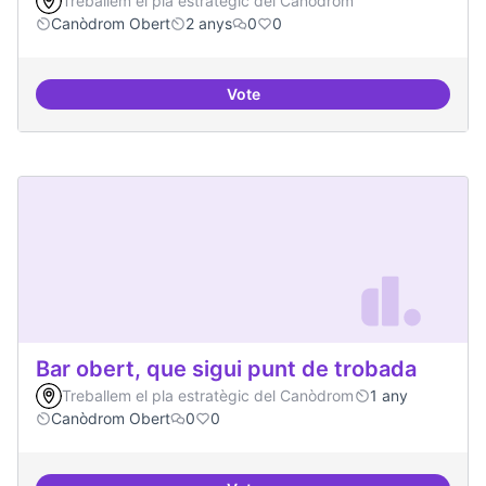
Treballem el pla estratègic del Canòdrom
Canòdrom Obert
2 anys
0
0
Vote
Bar obert i dinamitzat
Bar obert, que sigui punt de trobada
Treballem el pla estratègic del Canòdrom
1 any
Canòdrom Obert
0
0