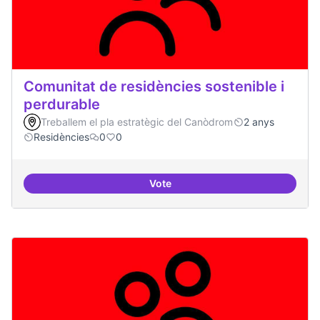
Comunitat de residències sostenible i
perdurable
Treballem el pla estratègic del Canòdrom
2 anys
Residències
0
0
Vote
Comunitat de r