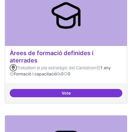
Àrees de formació definides i
aterrades
Treballem el pla estratègic del Canòdrom
1 any
Formació i capacitació
0
0
Vote
Àrees de formació definides i at