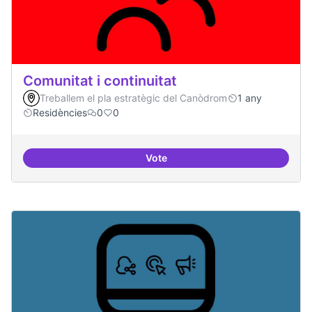
Comunitat i continuitat
Treballem el pla estratègic del Canòdrom
1 any
Residències
0
0
Vote
Comunitat i continuitat