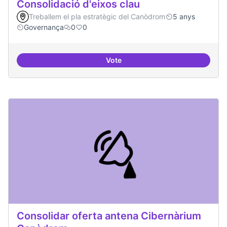
Consolidació d'eixos clau
Treballem el pla estratègic del Canòdrom
5 anys
Governança
0
0
Vote
Consolidació d'eixos clau
Consolidar oferta antena Cibernàrium