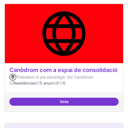
Canòdrom com a espai de consolidació
Treballem el pla estratègic del Canòdrom
Residències
5 anys
0
0
Vote
Canòdrom com a espai de consol