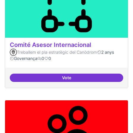
Comité Asesor Internacional
Treballem el pla estratègic del Canòdrom
2 anys
Governança
0
0
Vote
Comité Asesor Internacional