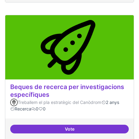
Beques de recerca per investigacions
específiques
Treballem el pla estratègic del Canòdrom
2 anys
Recerca
0
0
Vote
Beques de recerca per investiga