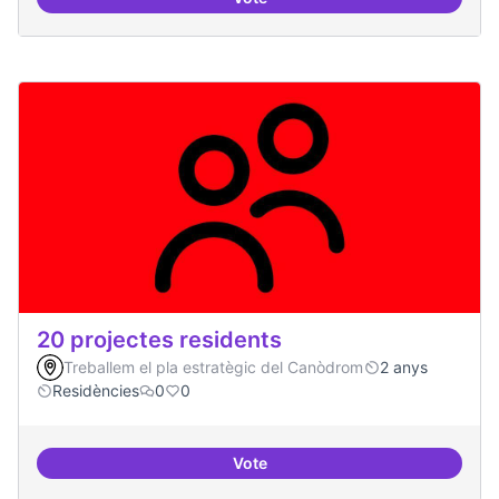
10 projectes consolidats
20 projectes residents
Treballem el pla estratègic del Canòdrom
2 anys
Residències
0
0
Vote
20 projectes residents