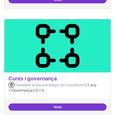
Cultura digital i tradicional
Cures i governança
Treballem el pla estratègic del Canòdrom
1 any
Governança
0
0
Vote
Cures i governança