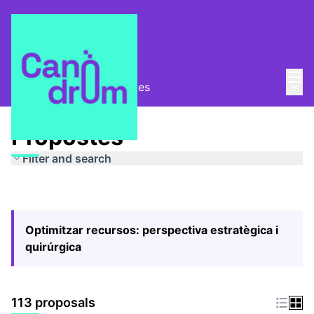
Mai
Log in
Main
Pla Estratègic
/
Propostes
Propostes
Filter and search
Optimitzar recursos: perspectiva estratègica i
quirúrgica
113 proposals