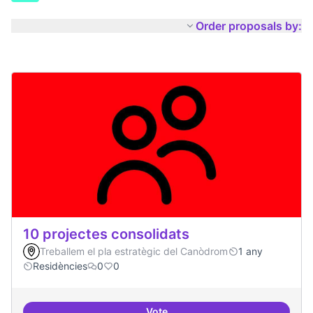
Order proposals by:
10 projectes consolidats
Treballem el pla estratègic del Canòdrom
1 any
Residències
0
0
Vote