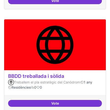
Vote
Bar obert, que sigui punt de trob
BBDD treballada i sòlida
Treballem el pla estratègic del Canòdrom
1 any
Residències
0
0
Vote
BBDD treballada i sòlida