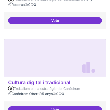
Recerca
0
0
Vote
Contactes amb centres de recer
Cultura digital i tradicional
Treballem el pla estratègic del Canòdrom
Canòdrom Obert
5 anys
0
0
Vote