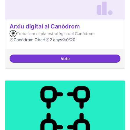
Arxiu digital al Canòdrom
Treballem el pla estratègic del Canòdrom
Canòdrom Obert
2 anys
0
0
Vote
Arxiu digital al Canòdrom