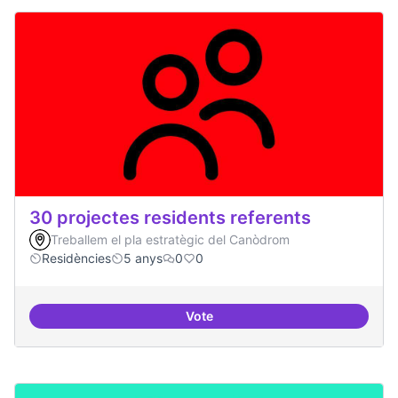
30 projectes residents referents
Treballem el pla estratègic del Canòdrom
Residències
5 anys
0
0
Vote
30 projectes residents referents