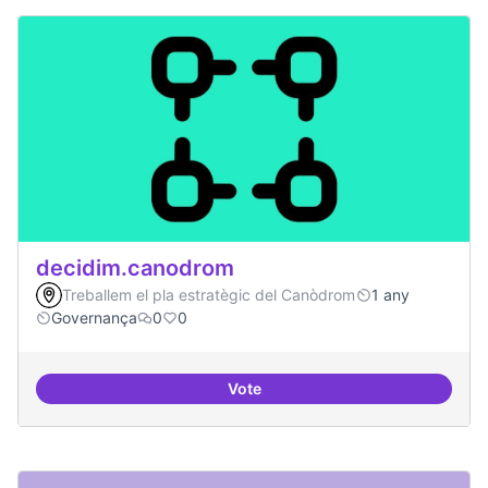
decidim.canodrom
Treballem el pla estratègic del Canòdrom
1 any
Governança
0
0
Vote
decidim.canodrom