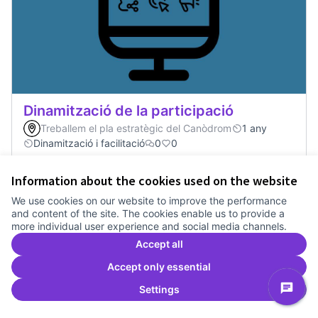
Dinamització de la participació
Treballem el pla estratègic del Canòdrom
1 any
Dinamització i facilitació
0
0
Information about the cookies used on the website
Vote
Dinamització de la participació
We use cookies on our website to improve the performance
and content of the site. The cookies enable us to provide a
more individual user experience and social media channels.
Accept all
Accept only essential
Settings