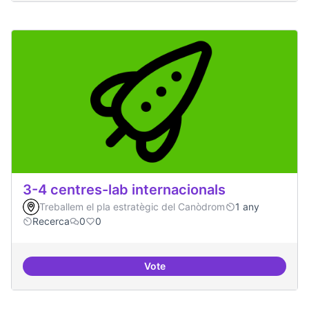
3-4 centres-lab internacionals
Treballem el pla estratègic del Canòdrom
1 any
Recerca
0
0
Vote
3-4 centres-lab internacionals