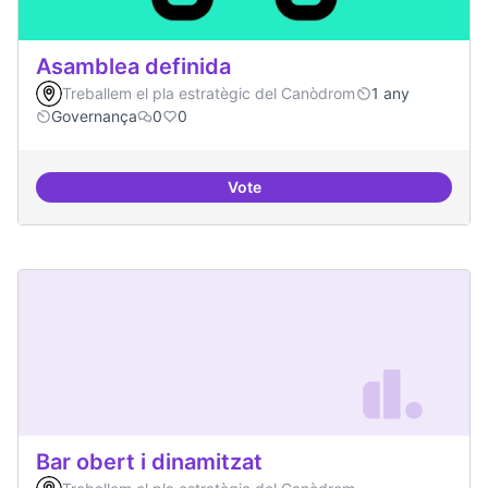
Asamblea definida
Treballem el pla estratègic del Canòdrom
1 any
Governança
0
0
Vote
Asamblea definida
Bar obert i dinamitzat