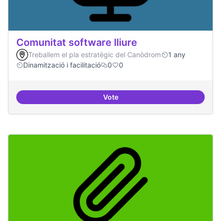
Comunitat software lliure
Treballem el pla estratègic del Canòdrom
1 any
Dinamització i facilitació
0
0
Vote
Comunitat software lliure