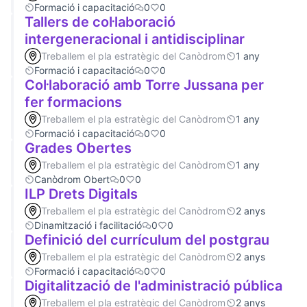
Formació i capacitació
0
0
Tallers de col·laboració
intergeneracional i antidisciplinar
Treballem el pla estratègic del Canòdrom
1 any
Formació i capacitació
0
0
Col·laboració amb Torre Jussana per
fer formacions
Treballem el pla estratègic del Canòdrom
1 any
Formació i capacitació
0
0
Grades Obertes
Treballem el pla estratègic del Canòdrom
1 any
Canòdrom Obert
0
0
ILP Drets Digitals
Treballem el pla estratègic del Canòdrom
2 anys
Dinamització i facilitació
0
0
Definició del currículum del postgrau
Treballem el pla estratègic del Canòdrom
2 anys
Formació i capacitació
0
0
Digitalització de l'administració pública
Treballem el pla estratègic del Canòdrom
2 anys