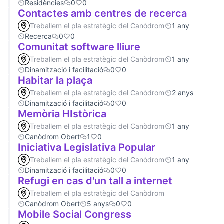
Residències
0
0
Contactes amb centres de recerca
Treballem el pla estratègic del Canòdrom
1 any
Recerca
0
0
Comunitat software lliure
Treballem el pla estratègic del Canòdrom
1 any
Dinamització i facilitació
0
0
Habitar la plaça
Treballem el pla estratègic del Canòdrom
2 anys
Dinamització i facilitació
0
0
Memòria HIstòrica
Treballem el pla estratègic del Canòdrom
1 any
Canòdrom Obert
1
0
Iniciativa Legislativa Popular
Treballem el pla estratègic del Canòdrom
1 any
Dinamització i facilitació
0
0
Refugi en cas d'un tall a internet
Treballem el pla estratègic del Canòdrom
Canòdrom Obert
5 anys
0
0
Mobile Social Congress