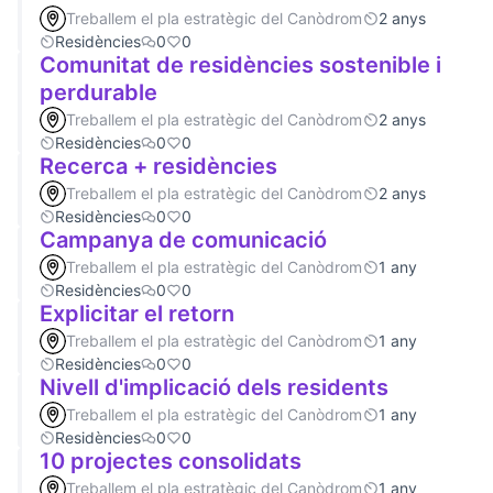
Treballem el pla estratègic del Canòdrom
2 anys
Residències
0
0
Comunitat de residències sostenible i
perdurable
Treballem el pla estratègic del Canòdrom
2 anys
Residències
0
0
Recerca + residències
Treballem el pla estratègic del Canòdrom
2 anys
Residències
0
0
Campanya de comunicació
Treballem el pla estratègic del Canòdrom
1 any
Residències
0
0
Explicitar el retorn
Treballem el pla estratègic del Canòdrom
1 any
Residències
0
0
Nivell d'implicació dels residents
Treballem el pla estratègic del Canòdrom
1 any
Residències
0
0
10 projectes consolidats
Treballem el pla estratègic del Canòdrom
1 any