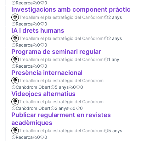
Recerca
0
0
Investigacions amb component pràctic
Treballem el pla estratègic del Canòdrom
2 anys
Recerca
0
0
IA i drets humans
Treballem el pla estratègic del Canòdrom
2 anys
Recerca
0
0
Programa de seminari regular
Treballem el pla estratègic del Canòdrom
1 any
Recerca
0
0
Presència internacional
Treballem el pla estratègic del Canòdrom
Canòdrom Obert
5 anys
0
0
Videojocs alternatius
Treballem el pla estratègic del Canòdrom
Canòdrom Obert
2 anys
0
0
Publicar regularment en revistes
acadèmiques
Treballem el pla estratègic del Canòdrom
5 anys
Recerca
0
0