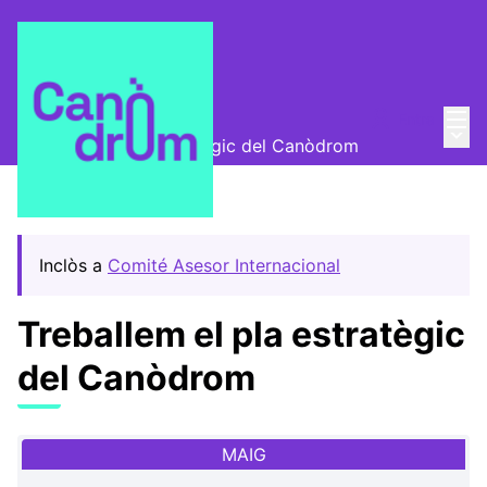
Menú
Entra
Trobades
/
Menú 
Treballem el pla estratègic del Canòdrom
Inclòs a
Comité Asesor Internacional
Treballem el pla estratègic
del Canòdrom
MAIG