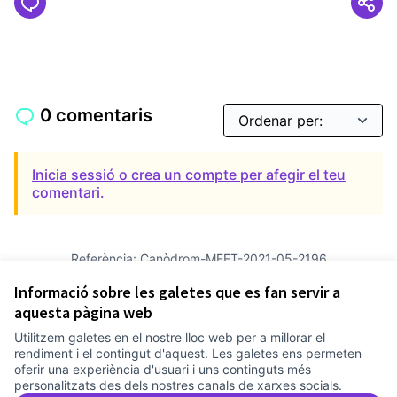
0 comentaris
Inicia sessió o crea un compte per afegir el teu
comentari.
Referència: Canòdrom-MEET-2021-05-2196
Versió 2
(de 2)
veure altres versions
Informació sobre les galetes que es fan servir a
Afegir al calendari
aquesta pàgina web
Utilitzem galetes en el nostre lloc web per a millorar el
Termes i condicions d'ús
rendiment i el contingut d'aquest. Les galetes ens permeten
Configuració de les galetes
oferir una experiència d'usuari i uns continguts més
Comunitat Canòdrom a Facebook
(Link externo)
Comunitat Canòdrom a Instagram
(Link externo)
Comunitat Canòdrom a YouTube
(Link externo)
Català
personalitzats des dels nostres canals de xarxes socials.
Triar la llengua
Elegir el idioma
Choose language