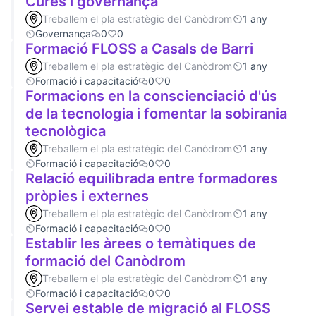
Cures i governança
Treballem el pla estratègic del Canòdrom
1 any
Governança
0
0
Formació FLOSS a Casals de Barri
Treballem el pla estratègic del Canòdrom
1 any
Formació i capacitació
0
0
Formacions en la conscienciació d'ús
de la tecnologia i fomentar la sobirania
tecnològica
Treballem el pla estratègic del Canòdrom
1 any
Formació i capacitació
0
0
Relació equilibrada entre formadores
pròpies i externes
Treballem el pla estratègic del Canòdrom
1 any
Formació i capacitació
0
0
Establir les àrees o temàtiques de
formació del Canòdrom
Treballem el pla estratègic del Canòdrom
1 any
Formació i capacitació
0
0
Servei estable de migració al FLOSS