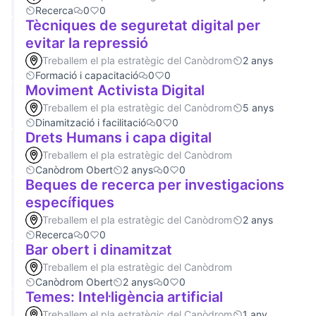
Recerca
0
0
Tècniques de seguretat digital per
evitar la repressió
Treballem el pla estratègic del Canòdrom
2 anys
Formació i capacitació
0
0
Moviment Activista Digital
Treballem el pla estratègic del Canòdrom
5 anys
Dinamització i facilitació
0
0
Drets Humans i capa digital
Treballem el pla estratègic del Canòdrom
Canòdrom Obert
2 anys
0
0
Beques de recerca per investigacions
específiques
Treballem el pla estratègic del Canòdrom
2 anys
Recerca
0
0
Bar obert i dinamitzat
Treballem el pla estratègic del Canòdrom
Canòdrom Obert
2 anys
0
0
Temes: Intel·ligència artificial
Treballem el pla estratègic del Canòdrom
1 any