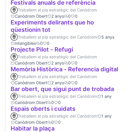
Festivals anuals de referència
Treballem el pla estratègic del Canòdrom
Canòdrom Obert
2 anys
0
0
Experiments delirants que ho
qüestionin tot
Treballem el pla estratègic del Canòdrom
5 anys
Intangibles
0
0
Projecte Pilot - Refugi
Treballem el pla estratègic del Canòdrom
Canòdrom Obert
2 anys
0
0
Memòria Històrica - Referencia digital
Treballem el pla estratègic del Canòdrom
Canòdrom Obert
2 anys
0
0
Bar obert, que sigui punt de trobada
Treballem el pla estratègic del Canòdrom
1 any
Canòdrom Obert
0
0
Espais oberts i cuidats
Treballem el pla estratègic del Canòdrom
1 any
Canòdrom Obert
0
0
Habitar la plaça