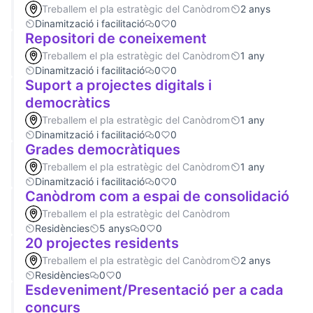
Treballem el pla estratègic del Canòdrom
2 anys
Dinamització i facilitació
0
0
Repositori de coneixement
Treballem el pla estratègic del Canòdrom
1 any
Dinamització i facilitació
0
0
Suport a projectes digitals i
democràtics
Treballem el pla estratègic del Canòdrom
1 any
Dinamització i facilitació
0
0
Grades democràtiques
Treballem el pla estratègic del Canòdrom
1 any
Dinamització i facilitació
0
0
Canòdrom com a espai de consolidació
Treballem el pla estratègic del Canòdrom
Residències
5 anys
0
0
20 projectes residents
Treballem el pla estratègic del Canòdrom
2 anys
Residències
0
0
Esdeveniment/Presentació per a cada
concurs