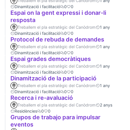
Treballem el pla estratègic del Canòdrom
1 any
Dinamització i facilitació
0
0
Espai on la gent expressi i donar-li
resposta
Treballem el pla estratègic del Canòdrom
1 any
Dinamització i facilitació
0
0
Protocol de rebuda de demandes
Treballem el pla estratègic del Canòdrom
1 any
Dinamització i facilitació
0
0
Espai grades democràtiques
Treballem el pla estratègic del Canòdrom
1 any
Dinamització i facilitació
0
0
Dinamització de la participació
Treballem el pla estratègic del Canòdrom
1 any
Dinamització i facilitació
0
0
Recerca i re-avaluació
Treballem el pla estratègic del Canòdrom
2 anys
Residències
0
0
Grupos de trabajo para impulsar
eventos