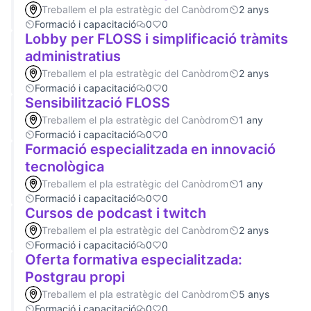
Treballem el pla estratègic del Canòdrom
2 anys
Formació i capacitació
0
0
Lobby per FLOSS i simplificació tràmits
administratius
Treballem el pla estratègic del Canòdrom
2 anys
Formació i capacitació
0
0
Sensibilització FLOSS
Treballem el pla estratègic del Canòdrom
1 any
Formació i capacitació
0
0
Formació especialitzada en innovació
tecnològica
Treballem el pla estratègic del Canòdrom
1 any
Formació i capacitació
0
0
Cursos de podcast i twitch
Treballem el pla estratègic del Canòdrom
2 anys
Formació i capacitació
0
0
Oferta formativa especialitzada:
Postgrau propi
Treballem el pla estratègic del Canòdrom
5 anys
Formació i capacitació
0
0