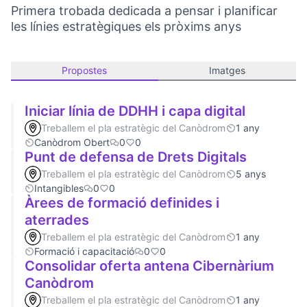
Primera trobada dedicada a pensar i planificar
les línies estratègiques els pròxims anys
Propostes
Imatges
Iniciar línia de DDHH i capa digital
Treballem el pla estratègic del Canòdrom
1 any
Canòdrom Obert
0
0
Punt de defensa de Drets Digitals
Treballem el pla estratègic del Canòdrom
5 anys
Intangibles
0
0
Àrees de formació definides i
aterrades
Treballem el pla estratègic del Canòdrom
1 any
Formació i capacitació
0
0
Consolidar oferta antena Cibernàrium
Canòdrom
Treballem el pla estratègic del Canòdrom
1 any