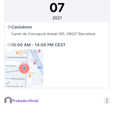
07
2021
Canòdrom
Carrer de Concepció Arenal 165, 08027 Barcelona
10:00 AM
-
14:00 PM CEST
(Link externo)
Con
Trobada oficial