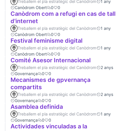
Treballem el pla estratègic del Canòdrom
1 any
Canòdrom Obert
0
0
Canòdrom com a refugi en cas de tall
d'internet
Treballem el pla estratègic del Canòdrom
1 any
Canòdrom Obert
0
0
Festival feminisme digital
Treballem el pla estratègic del Canòdrom
1 any
Canòdrom Obert
0
0
Comité Asesor Internacional
Treballem el pla estratègic del Canòdrom
2 anys
Governança
0
0
Mecanismes de gpvernança
compartits
Treballem el pla estratègic del Canòdrom
2 anys
Governança
0
0
Asamblea definida
Treballem el pla estratègic del Canòdrom
1 any
Governança
0
0
Actividades vinculadas a la