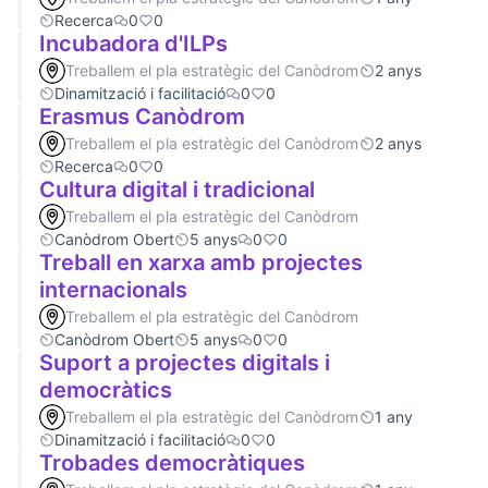
Recerca
0
0
Incubadora d'ILPs
Treballem el pla estratègic del Canòdrom
2 anys
Dinamització i facilitació
0
0
Erasmus Canòdrom
Treballem el pla estratègic del Canòdrom
2 anys
Recerca
0
0
Cultura digital i tradicional
Treballem el pla estratègic del Canòdrom
Canòdrom Obert
5 anys
0
0
Treball en xarxa amb projectes
internacionals
Treballem el pla estratègic del Canòdrom
Canòdrom Obert
5 anys
0
0
Suport a projectes digitals i
democràtics
Treballem el pla estratègic del Canòdrom
1 any
Dinamització i facilitació
0
0
Trobades democràtiques