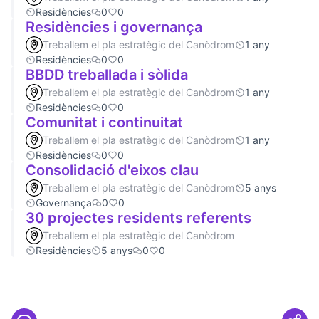
Residències
0
0
Residències i governança
Treballem el pla estratègic del Canòdrom
1 any
Residències
0
0
BBDD treballada i sòlida
Treballem el pla estratègic del Canòdrom
1 any
Residències
0
0
Comunitat i continuitat
Treballem el pla estratègic del Canòdrom
1 any
Residències
0
0
Consolidació d'eixos clau
Treballem el pla estratègic del Canòdrom
5 anys
Governança
0
0
30 projectes residents referents
Treballem el pla estratègic del Canòdrom
Residències
5 anys
0
0