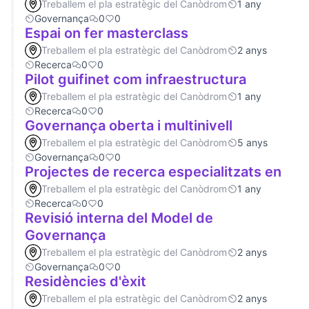
Treballem el pla estratègic del Canòdrom
1 any
Governança
0
0
Espai on fer masterclass
Treballem el pla estratègic del Canòdrom
2 anys
Recerca
0
0
Pilot guifinet com infraestructura
Treballem el pla estratègic del Canòdrom
1 any
Recerca
0
0
Governança oberta i multinivell
Treballem el pla estratègic del Canòdrom
5 anys
Governança
0
0
Projectes de recerca especialitzats en
Treballem el pla estratègic del Canòdrom
1 any
Recerca
0
0
Revisió interna del Model de
Governança
Treballem el pla estratègic del Canòdrom
2 anys
Governança
0
0
Residències d'èxit
Treballem el pla estratègic del Canòdrom
2 anys