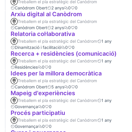
Treballem el pla estratègic del Canòdrom
Canòdrom Obert
2 anys
0
0
Arxiu digital al Canòdrom
Treballem el pla estratègic del Canòdrom
Canòdrom Obert
2 anys
0
0
Relatoria col·laborativa
Treballem el pla estratègic del Canòdrom
1 any
Dinamització i facilitació
0
0
Recerca + residències (comunicació)
Treballem el pla estratègic del Canòdrom
1 any
Residències
0
0
Idees per la millora democràtica
Treballem el pla estratègic del Canòdrom
Canòdrom Obert
5 anys
0
0
Mapeig d'experiències
Treballem el pla estratègic del Canòdrom
1 any
Governança
0
0
Procés participatiu
Treballem el pla estratègic del Canòdrom
1 any
Governança
0
0