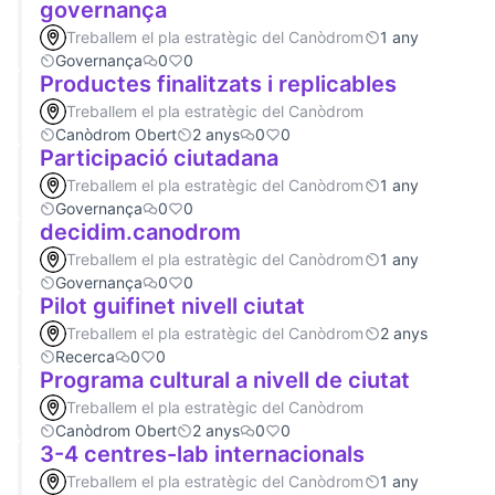
governança
Treballem el pla estratègic del Canòdrom
1 any
Governança
0
0
Productes finalitzats i replicables
Treballem el pla estratègic del Canòdrom
Canòdrom Obert
2 anys
0
0
Participació ciutadana
Treballem el pla estratègic del Canòdrom
1 any
Governança
0
0
decidim.canodrom
Treballem el pla estratègic del Canòdrom
1 any
Governança
0
0
Pilot guifinet nivell ciutat
Treballem el pla estratègic del Canòdrom
2 anys
Recerca
0
0
Programa cultural a nivell de ciutat
Treballem el pla estratègic del Canòdrom
Canòdrom Obert
2 anys
0
0
3-4 centres-lab internacionals
Treballem el pla estratègic del Canòdrom
1 any