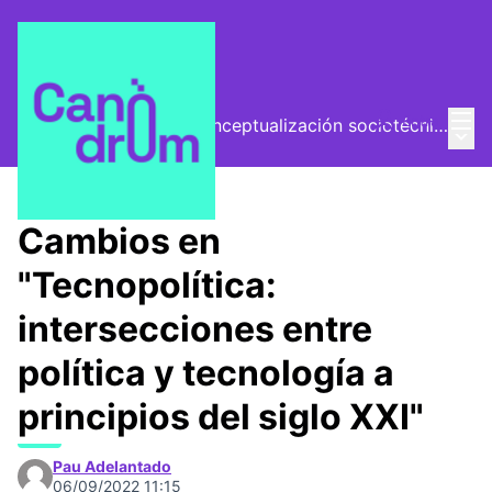
Menú
Entra
El Vector (vector de conceptualización sociotécnica)
Menú 
/
Encuentros
Cambios en
"Tecnopolítica:
intersecciones entre
política y tecnología a
principios del siglo XXI"
Pau Adelantado
06/09/2022 11:15