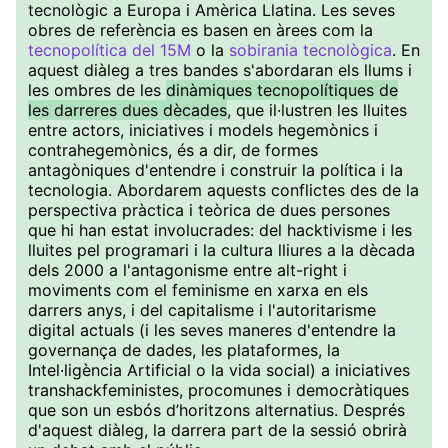
tecnològic a Europa i Amèrica Llatina. Les seves
obres de referència es basen en àrees com la
tecnopolítica del 15M
o la
sobirania tecnològica
. En
aquest diàleg a tres bandes s'abordaran els llums i
les ombres de les
dinàmiques tecnopolítiques de
les darreres dues dècades
, que il·lustren les lluites
entre actors, iniciatives i models hegemònics i
contrahegemònics, és a dir, de formes
antagòniques d'entendre i construir la política i la
tecnologia. Abordarem aquests conflictes des de la
perspectiva pràctica i teòrica de dues persones
que hi han estat involucrades: del hacktivisme i les
lluites pel programari i la cultura lliures a la dècada
dels 2000 a l'antagonisme entre alt-right i
moviments com el feminisme en xarxa en els
darrers anys, i del capitalisme i l'autoritarisme
digital actuals (i les seves maneres d'entendre la
governança de dades, les plataformes, la
Intel·ligència Artificial o la vida social) a iniciatives
transhackfeministes, procomunes i democràtiques
que son un esbós d’horitzons alternatius. Després
d'aquest diàleg, la darrera part de la sessió obrirà