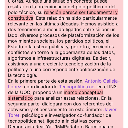
u otras. Aunque una situación concreta puede
resultar en la preeminencia del polo político o del
polo técnico, su
relación parece ser fundamental y
constitutiva
. Esta relación ha sido particularmente
relevante en las últimas décadas. Hemos asistido a
dos fenómenos a menudo ligados entre sí: por un
lado, diversos procesos de plataformización de los
movimientos sociales, los partidos políticos, el
Estado o la esfera pública y, por otro, crecientes
conflictos en torno a la gobernanza de los datos,
algoritmos e infraestructuras digitales. Es decir,
asistimos a una creciente tecnologización de la
política y a una correspondiente politicización de
la tecnología.
En la primera parte de esta sesión,
Antonio Calleja-
López
, coordinador de
Tecnopolitica.net
en el IN3
de la UOC, propondrá un
marco conceptual
sistemático
para analizar estas relaciones. En la
segunda parte, dialogará con dos referentes del
activismo y el pensamiento en este ámbito:
Javier
Toret
, psicólogo e investigador co-fundador de
tecnopolitica.net, ligado a iniciativas como
Democracia Real Ya!, 15MPaRato o Barcelona en