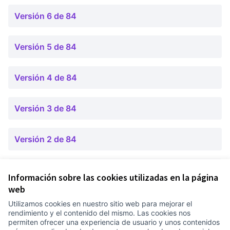
Versión 6 de 84
Versión 5 de 84
Versión 4 de 84
Versión 3 de 84
Versión 2 de 84
Versión 1 de 84
Información sobre las cookies utilizadas en la página
web
Utilizamos cookies en nuestro sitio web para mejorar el
Términos y condiciones de uso
rendimiento y el contenido del mismo. Las cookies nos
Configuración de cookies
permiten ofrecer una experiencia de usuario y unos contenidos
Comunitat Canòdrom en Facebook
(Link extern)
Comunitat Canòdrom en Instagram
(Link extern)
Comunitat Canòdrom en YouTube
(Link extern)
Castellano