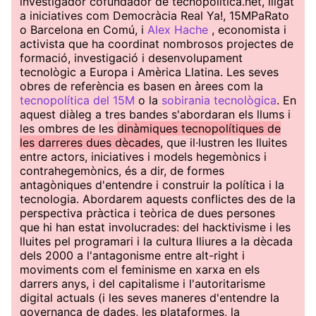
investigador cofundador de tecnopolitica.net, lligat
a iniciatives com Democràcia Real Ya!, 15MPaRato
o Barcelona en Comú, i
Alex Hache
, economista i
activista que ha coordinat nombrosos projectes de
formació, investigació i desenvolupament
tecnològic a Europa i Amèrica Llatina. Les seves
obres de referència es basen en àrees com la
tecnopolítica del 15M
o la
sobirania tecnològica
. En
aquest diàleg a tres bandes s'abordaran els llums i
les ombres de les
dinàmiques tecnopolítiques de
les darreres dues dècades
, que il·lustren les lluites
entre actors, iniciatives i models hegemònics i
contrahegemònics, és a dir, de formes
antagòniques d'entendre i construir la política i la
tecnologia. Abordarem aquests conflictes des de la
perspectiva pràctica i teòrica de dues persones
que hi han estat involucrades: del hacktivisme i les
lluites pel programari i la cultura lliures a la dècada
dels 2000 a l'antagonisme entre alt-right i
moviments com el feminisme en xarxa en els
darrers anys, i del capitalisme i l'autoritarisme
digital actuals (i les seves maneres d'entendre la
governança de dades, les plataformes, la