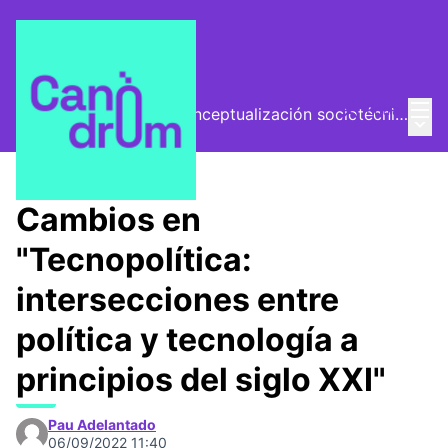
Menú
Entra
El Vector (vector de conceptualización sociotécnica)
Menú 
/
Encuentros
Cambios en
"Tecnopolítica:
intersecciones entre
política y tecnología a
principios del siglo XXI"
Pau Adelantado
06/09/2022 11:40