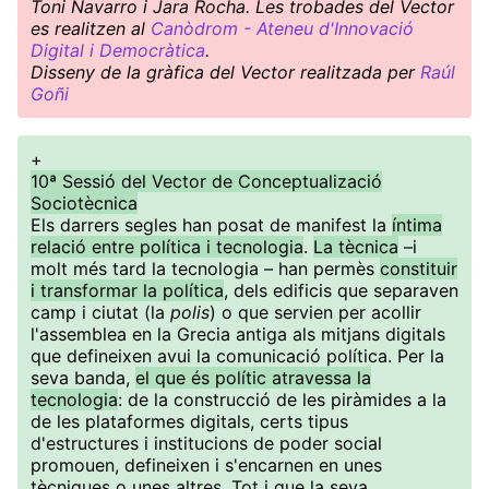
Toni Navarro i Jara Rocha. Les trobades del Vector
es realitzen al
Canòdrom - Ateneu d'Innovació
Digital i Democràtica
.
Disseny de la gràfica del Vector realitzada per
Raúl
Goñi
+
10ª Sessió del Vector de Conceptualizació
Sociotècnica
Els darrers segles han posat de manifest la
íntima
relació entre política i tecnologia
.
La tècnica
–i
molt més tard la tecnologia – han permès
constituir
i transformar la política
, dels edificis que separaven
camp i ciutat (la
polis
) o que servien per acollir
l'assemblea en la Grecia antiga als mitjans digitals
que defineixen avui la comunicació política. Per la
seva banda,
el que és polític atravessa la
tecnologia
: de la construcció de les piràmides a la
de les plataformes digitals, certs tipus
d'estructures i institucions de poder social
promouen, defineixen i s'encarnen en unes
tècniques o unes altres. Tot i que la seva