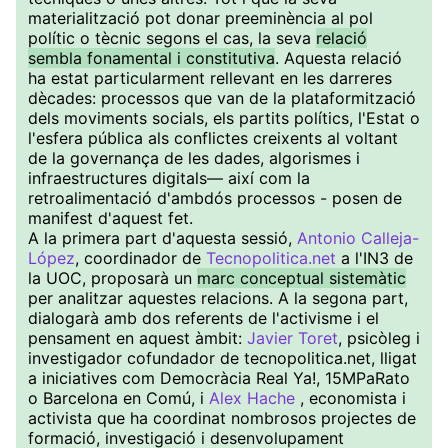
materialització pot donar preeminència al pol
polític o tècnic segons el cas, la seva
relació
sembla fonamental i constitutiva
. Aquesta relació
ha estat particularment rellevant en les darreres
dècades: processos que van de la plataformització
dels moviments socials, els partits polítics, l'Estat o
l'esfera pública als conflictes creixents al voltant
de la governança de les dades, algorismes i
infraestructures digitals— així com la
retroalimentació d'ambdós processos - posen de
manifest d'aquest fet.
A la primera part d'aquesta sessió,
Antonio Calleja-
López
, coordinador de
Tecnopolitica.net
a l'IN3 de
la UOC, proposarà un
marc conceptual sistemàtic
per analitzar aquestes relacions. A la segona part,
dialogarà amb dos referents de l'activisme i el
pensament en aquest àmbit:
Javier Toret
, psicòleg i
investigador cofundador de tecnopolitica.net, lligat
a iniciatives com Democràcia Real Ya!, 15MPaRato
o Barcelona en Comú, i
Alex Hache
, economista i
activista que ha coordinat nombrosos projectes de
formació, investigació i desenvolupament