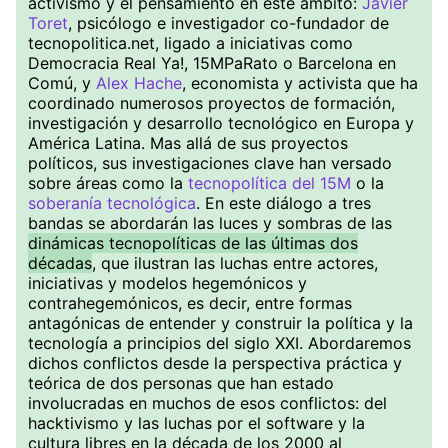
activismo y el pensamiento en este ámbito:
Javier
Toret
, psicólogo e investigador co-fundador de
tecnopolitica.net, ligado a iniciativas como
Democracia Real Ya!, 15MPaRato o Barcelona en
Comú, y
Alex Hache
, economista y activista que ha
coordinado numerosos proyectos de formación,
investigación y desarrollo tecnológico en Europa y
América Latina. Mas allá de sus proyectos
políticos, sus investigaciones clave han versado
sobre áreas como la
tecnopolítica del 15M
o la
soberanía tecnológica
. En este diálogo a tres
bandas se abordarán las luces y sombras de las
dinámicas tecnopolíticas de las últimas dos
décadas
, que ilustran las luchas entre actores,
iniciativas y modelos hegemónicos y
contrahegemónicos, es decir, entre formas
antagónicas de entender y construir la política y la
tecnología a principios del siglo XXI. Abordaremos
dichos conflictos desde la perspectiva práctica y
teórica de dos personas que han estado
involucradas en muchos de esos conflictos: del
hacktivismo y las luchas por el software y la
cultura libres en la década de los 2000 al