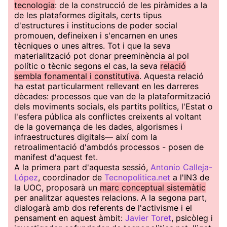
tecnologia
: de la construcció de les piràmides a la
de les plataformes digitals, certs tipus
d'estructures i institucions de poder social
promouen, defineixen i s'encarnen en unes
tècniques o unes altres. Tot i que la seva
materialització pot donar preeminència al pol
polític o tècnic segons el cas, la seva
relació
sembla fonamental i constitutiva
. Aquesta relació
ha estat particularment rellevant en les darreres
dècades: processos que van de la plataformització
dels moviments socials, els partits polítics, l'Estat o
l'esfera pública als conflictes creixents al voltant
de la governança de les dades, algorismes i
infraestructures digitals— així com la
retroalimentació d'ambdós processos - posen de
manifest d'aquest fet.
A la primera part d'aquesta sessió,
Antonio Calleja-
López
, coordinador de
Tecnopolitica.net
a l'IN3 de
la UOC, proposarà un
marc conceptual sistemàtic
per analitzar aquestes relacions. A la segona part,
dialogarà amb dos referents de l'activisme i el
pensament en aquest àmbit:
Javier Toret
, psicòleg i