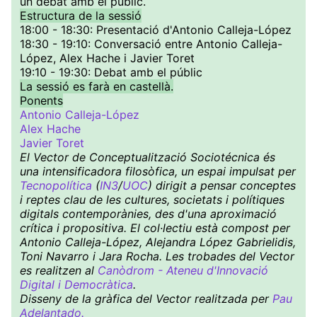
un debat amb el públic.
Estructura de la sessió
18:00 - 18:30: Presentació d'Antonio Calleja-López
18:30 - 19:10: Conversació entre Antonio Calleja-
López, Alex Hache i Javier Toret
19:10 - 19:30: Debat amb el públic
La sessió es farà en castellà.
Ponents
Antonio Calleja-López
Alex Hache
Javier Toret
El Vector de Conceptualització Sociotécnica és
una intensificadora filosòfica, un espai impulsat per
Tecnopolítica
(
IN3
/
UOC
) dirigit a pensar conceptes
i reptes clau de les cultures, societats i polítiques
digitals contemporànies, des d'una aproximació
crítica i propositiva. El col·lectiu està compost per
Antonio Calleja-López, Alejandra López Gabrielidis,
Toni Navarro i Jara Rocha. Les trobades del Vector
es realitzen al
Canòdrom - Ateneu d'Innovació
Digital i Democràtica
.
Disseny de la gràfica del Vector realitzada per
Pau
Adelantado.