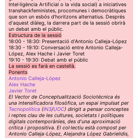
Intel·ligència Artificial o la vida social) a iniciatives
transhackfeministes, procomunes i democràtiques
que son un esbós d’horitzons alternatius. Després
d'aquest diàleg, la darrera part de la sessió obrirà
un debat amb el públic.
Estructura de la sessió
18:00 - 18:30: Presentació d'Antonio Calleja-López
18:30 - 19:10: Conversació entre Antonio Calleja-
López, Alex Hache i Javier Toret
19:10 - 19:30: Debat amb el públic
La sessió es farà en castellà.
Ponents
Antonio Calleja-López
Alex Hache
Javier Toret
El Vector de Conceptualització Sociotécnica és
una intensificadora filosòfica, un espai impulsat per
Tecnopolítica
(
IN3
/
UOC
) dirigit a pensar conceptes
i reptes clau de les cultures, societats i polítiques
digitals contemporànies, des d'una aproximació
crítica i propositiva. El col·lectiu està compost per
Antonio Calleja-López, Alejandra López Gabrielidis,