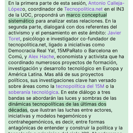
En la primera parte de esta sesión,
Antonio Calleja-
López
o, coordinador de
Tecnopolitica.net
en el IN3
de la UOC, propondrá un
marco conceptual
sistemático
para analizar estas relaciones. En la
segunda parte, dialogará con dos referentes del
activismo y el pensamiento en este ámbito:
Javier
Toret
, psicólogo e investigador co-fundador de
tecnopolitica.net, ligado a iniciativas como
Democracia Real Ya!, 15MPaRato o Barcelona en
Comú, y
Alex Hache
, economista y activista que ha
coordinado numerosos proyectos de formación,
investigación y desarrollo tecnológico en Europa y
América Latina. Mas allá de sus proyectos
políticos, sus investigaciones clave han versado
sobre áreas como la
tecnopolítica del 15M
o la
soberanía tecnológica
. En este diálogo a tres
bandas se abordarán las luces y sombras de las
dinámicas tecnopolíticas de las últimas dos
décadas
, que ilustran las luchas entre actores,
iniciativas y modelos hegemónicos y
contrahegemónicos, es decir, entre formas
antagónicas de entender y construir la política y la