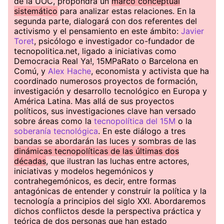
de la UOC, propondrá un
marco conceptual
sistemático
para analizar estas relaciones. En la
segunda parte, dialogará con dos referentes del
activismo y el pensamiento en este ámbito:
Javier
Toret
, psicólogo e investigador co-fundador de
tecnopolitica.net, ligado a iniciativas como
Democracia Real Ya!, 15MPaRato o Barcelona en
Comú, y
Alex Hache
, economista y activista que ha
coordinado numerosos proyectos de formación,
investigación y desarrollo tecnológico en Europa y
América Latina. Mas allá de sus proyectos
políticos, sus investigaciones clave han versado
sobre áreas como la
tecnopolítica del 15M
o la
soberanía tecnológica
. En este diálogo a tres
bandas se abordarán las luces y sombras de las
dinámicas tecnopolíticas de las últimas dos
décadas
, que ilustran las luchas entre actores,
iniciativas y modelos hegemónicos y
contrahegemónicos, es decir, entre formas
antagónicas de entender y construir la política y la
tecnología a principios del siglo XXI. Abordaremos
dichos conflictos desde la perspectiva práctica y
teórica de dos personas que han estado