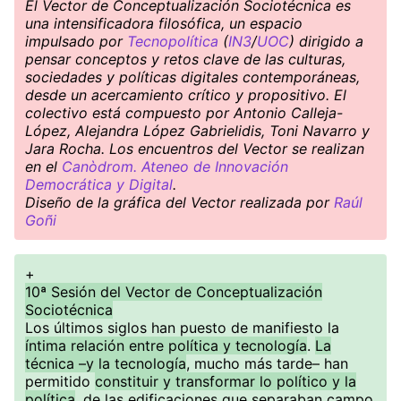
El Vector de Conceptualización Sociotécnica es
una intensificadora filosófica, un espacio
impulsado por
Tecnopolítica
(
IN3
/
UOC
) dirigido a
pensar conceptos y retos clave de las culturas,
sociedades y políticas digitales contemporáneas,
desde un acercamiento crítico y propositivo. El
colectivo está compuesto por Antonio Calleja-
López, Alejandra López Gabrielidis, Toni Navarro y
Jara Rocha. Los encuentros del Vector se realizan
en el
Canòdrom. Ateneo de Innovación
Democrática y Digital
.
Diseño de la gráfica del Vector realizada por
Raúl
Goñi
+
10ª Sesión del Vector de Conceptualización
Sociotécnica
Los últimos siglos han puesto de manifiesto la
íntima relación entre política y tecnología
.
La
técnica –y la tecnología
, mucho más tarde– han
permitido
constituir y transformar lo político y la
política
, de las edificaciones que separaban campo