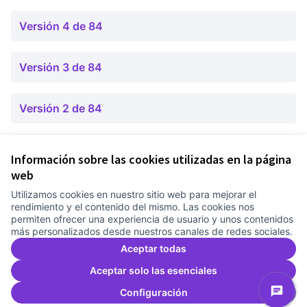
Versión 4 de 84
Versión 3 de 84
Versión 2 de 84
Versión 1 de 84
Información sobre las cookies utilizadas en la página
web
Utilizamos cookies en nuestro sitio web para mejorar el
Términos y condiciones de uso
rendimiento y el contenido del mismo. Las cookies nos
Configuración de cookies
permiten ofrecer una experiencia de usuario y unos contenidos
Comunitat Canòdrom en Facebook
(Link extern)
Comunitat Canòdrom en Instagram
(Link extern)
Comunitat Canòdrom en YouTube
(Link extern)
Castellano
más personalizados desde nuestros canales de redes sociales.
Triar la llengua
Elegir el idioma
Choose language
Aceptar todas
Aceptar solo las esenciales
Configuración
Co
(L
(Link extern)
Web creada con
software libre
.