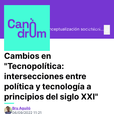
Menú
Entra
El Vector (vector de conceptualización sociotécnica)
Menú 
/
Encuentros
Cambios en
"Tecnopolítica:
intersecciones entre
política y tecnología a
principios del siglo XXI"
Bru Aguiló
06/09/2022 11:21