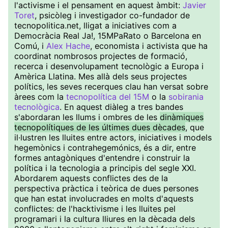
l'activisme i el pensament en aquest àmbit:
Javier
Toret
, psicòleg i investigador co-fundador de
tecnopolitica.net, lligat a iniciatives com a
Democràcia Real Ja!, 15MPaRato o Barcelona en
Comú, i
Alex Hache
, economista i activista que ha
coordinat nombrosos projectes de formació,
recerca i desenvolupament tecnològic a Europa i
Amèrica Llatina. Mes allà dels seus projectes
polítics, les seves recerques clau han versat sobre
àrees com la
tecnopolítica del 15M
o la
sobirania
tecnològica
. En aquest diàleg a tres bandes
s'abordaran les llums i ombres de les
dinàmiques
tecnopolítiques de les últimes dues dècades
, que
il·lustren les lluites entre actors, iniciatives i models
hegemònics i contrahegemónics, és a dir, entre
formes antagòniques d'entendre i construir la
política i la tecnologia a principis del segle XXI.
Abordarem aquests conflictes des de la
perspectiva pràctica i teòrica de dues persones
que han estat involucrades en molts d'aquests
conflictes: de l'hacktivisme i les lluites pel
programari i la cultura lliures en la dècada dels