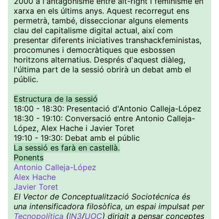
2000 a l'antagonisme entre alt-right i feminisme en
xarxa en els últims anys. Aquest recorregut ens
permetrà, també, disseccionar alguns elements
clau del capitalisme digital actual, així com
presentar diferents iniciatives transhackfeministas,
procomunes i democràtiques que esbossen
horitzons alternatius. Després d'aquest diàleg,
l'última part de la sessió obrirà un debat amb el
públic.
Estructura de la sessió
18:00 - 18:30: Presentació d'Antonio Calleja-López
18:30 - 19:10: Conversació entre Antonio Calleja-
López, Alex Hache i Javier Toret
19:10 - 19:30: Debat amb el públic
La sessió es farà en castellà.
Ponents
Antonio Calleja-López
Alex Hache
Javier Toret
El Vector de Conceptualització Sociotécnica és
una intensificadora filosòfica, un espai impulsat per
Tecnopolítica
(
IN3
/
UOC
) dirigit a pensar conceptes