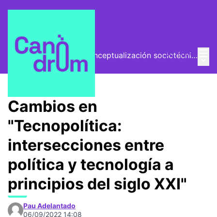
Menú
Entra
El Vector (vector de conceptualización sociotécnica)
Menú 
/
Encuentros
Cambios en
"Tecnopolítica:
intersecciones entre
política y tecnología a
principios del siglo XXI"
Pau Adelantado
06/09/2022 14:08