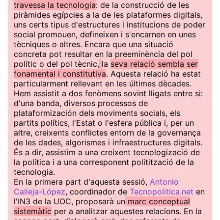
travessa la tecnologia
: de la construcció de les
piràmides egípcies a la de les plataformes digitals,
uns certs tipus d'estructures i institucions de poder
social promouen, defineixen i s'encarnen en unes
tècniques o altres. Encara que una situació
concreta pot resultar en la preeminència del pol
polític o del pol tècnic,
la
seva relació sembla ser
fonamental i constitutiva
. Aquesta relació ha estat
particularment rellevant en les últimes dècades.
Hem assistit a dos fenòmens sovint lligats entre si:
d'una banda, diversos processos de
plataformización dels moviments socials, els
partits polítics, l'Estat o l'esfera pública i, per un
altre, creixents conflictes entorn de la governança
de les dades, algorismes i infraestructures digitals.
És a dir, assistim a una creixent tecnologizació de
la política i a una corresponent politització de la
tecnologia.
En la primera part d'aquesta sessió,
Antonio
Calleja-López
, coordinador de
Tecnopolitica.net
en
l'IN3 de la UOC, proposarà un
marc conceptual
sistemàtic
per a analitzar aquestes relacions. En la