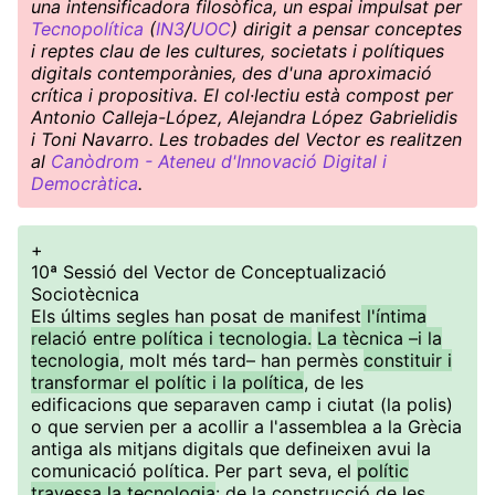
una intensificadora filosòfica, un espai impulsat per
Tecnopolítica
(
IN3
/
UOC
) dirigit a pensar conceptes
i reptes clau de les cultures, societats i polítiques
digitals contemporànies, des d'una aproximació
crítica i propositiva. El col·lectiu està compost per
Antonio Calleja-López, Alejandra López Gabrielidis
i Toni Navarro. Les trobades del Vector es realitzen
al
Canòdrom - Ateneu d'Innovació Digital i
Democràtica
.
+
10ª Sessió del Vector de Conceptualizació
Sociotècnica
Els últims segles han posat de manifest
l'íntima
relació entre política i tecnologia.
La tècnica –i la
tecnologia
, molt més tard– han permès
constituir i
transformar el polític i la política
, de les
edificacions que separaven camp i ciutat (la polis)
o que servien per a acollir a l'assemblea a la Grècia
antiga als mitjans digitals que defineixen avui la
comunicació política. Per part seva, el
polític
travessa la tecnologia
: de la construcció de les