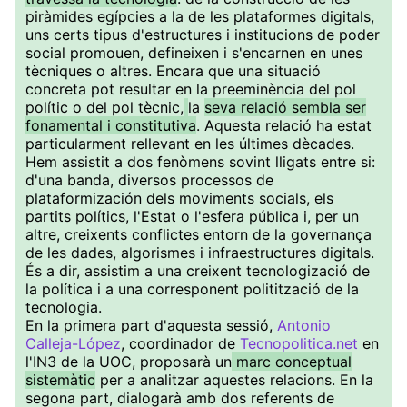
piràmides egípcies a la de les plataformes digitals,
uns certs tipus d'estructures i institucions de poder
social promouen, defineixen i s'encarnen en unes
tècniques o altres. Encara que una situació
concreta pot resultar en la preeminència del pol
polític o del pol tècnic,
la
seva relació sembla ser
fonamental i constitutiva
. Aquesta relació ha estat
particularment rellevant en les últimes dècades.
Hem assistit a dos fenòmens sovint lligats entre si:
d'una banda, diversos processos de
plataformización dels moviments socials, els
partits polítics, l'Estat o l'esfera pública i, per un
altre, creixents conflictes entorn de la governança
de les dades, algorismes i infraestructures digitals.
És a dir, assistim a una creixent tecnologizació de
la política i a una corresponent politització de la
tecnologia.
En la primera part d'aquesta sessió,
Antonio
Calleja-López
, coordinador de
Tecnopolitica.net
en
l'IN3 de la UOC, proposarà un
marc conceptual
sistemàtic
per a analitzar aquestes relacions. En la
segona part, dialogarà amb dos referents de