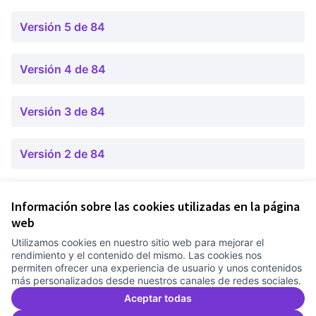
Versión 5 de 84
Versión 4 de 84
Versión 3 de 84
Versión 2 de 84
Versión 1 de 84
Información sobre las cookies utilizadas en la página
web
Utilizamos cookies en nuestro sitio web para mejorar el
Términos y condiciones de uso
rendimiento y el contenido del mismo. Las cookies nos
Configuración de cookies
permiten ofrecer una experiencia de usuario y unos contenidos
Comunitat Canòdrom en Facebook
(Link extern)
Comunitat Canòdrom en Instagram
(Link extern)
Comunitat Canòdrom en YouTube
(Link extern)
Castellano
más personalizados desde nuestros canales de redes sociales.
Triar la llengua
Elegir el idioma
Choose language
Aceptar todas