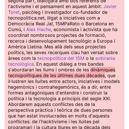
segona part, dialogarà amb dos referents de
l'activisme i el pensament en aquest àmbit:
Javier
Toret
, psicòleg i investigador co-fundador de
tecnopolitica.net, lligat a iniciatives com a
Democràcia Real Ja!, 15MPaRato o Barcelona en
Comú, i
Alex Hache
, economista i activista que ha
coordinat nombrosos projectes de formació,
recerca i desenvolupament tecnològic a Europa i
Amèrica Llatina. Mes allà dels seus projectes
polítics, les seves recerques clau han versat sobre
àrees com la
tecnopolítica del 15M
o la
sobirania
tecnològica
. En aquest diàleg a tres bandes
s'abordaran les llums i ombres de les
dinàmiques
tecnopolítiques de les últimes dues dècades
, que
il·lustren les lluites entre actors, iniciatives i models
hegemònics i contrahegemónics, és a dir, entre
formes antagòniques d'entendre i construir la
política i la tecnologia a principis del segle XXI.
Abordarem aquests conflictes des de la
perspectiva pràctica i teòrica de dues persones
que han estat involucrades en molts d'aquests
conflictes: de l'hacktivisme i les lluites pel
programari i la cultura lliures en la dècada dels