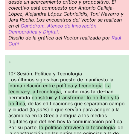
desde un acercamiento crítico y propositivo. El
colectivo está compuesto por Antonio Calleja-
López, Alejandra López Gabrielidis, Toni Navarro y
Jara Rocha. Los encuentros del Vector se realizan
en el
Canòdrom. Ateneo de Innovación
Democrática y Digital
.
Diseño de la gráfica del Vector realizada por
Raúl
Goñi
+
10º Sesión. Política y Tecnología
Los últimos siglos han puesto de manifiesto la
íntima relación entre política y tecnología
.
La
técnica–y la tecnología
, mucho más tarde–han
permitido
constituir y transformar lo político y la
política
, de las edificaciones que separaban campo
y ciudad (la
polis
) o que servían para acoger a la
asamblea en la Grecia antigua a los medios
digitales que definen hoy la comunicación política.
Por su parte,
lo político atraviesa la tecnología
: de
la construcción de las pirámides egipcias a la de