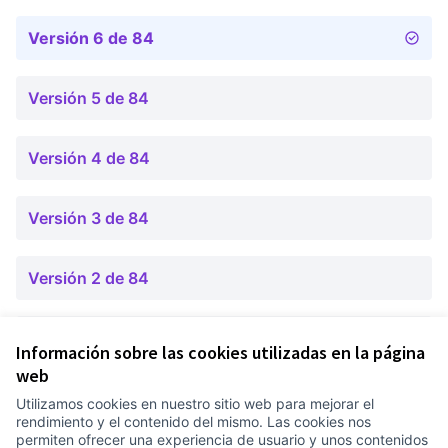
Versión 6 de 84
Versión 5 de 84
Versión 4 de 84
Versión 3 de 84
Versión 2 de 84
Versión 1 de 84
Información sobre las cookies utilizadas en la página
web
Utilizamos cookies en nuestro sitio web para mejorar el
Términos y condiciones de uso
rendimiento y el contenido del mismo. Las cookies nos
Configuración de cookies
permiten ofrecer una experiencia de usuario y unos contenidos
Comunitat Canòdrom en Facebook
(Link extern)
Comunitat Canòdrom en Instagram
(Link extern)
Comunitat Canòdrom en YouTube
(Link extern)