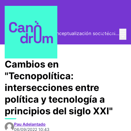
Menú
Entra
El Vector (vector de conceptualización sociotécnica)
Menú 
/
Encuentros
Cambios en
"Tecnopolítica:
intersecciones entre
política y tecnología a
principios del siglo XXI"
Pau Adelantado
06/09/2022 10:43